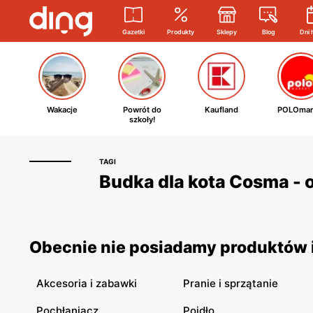
Gazetki
Produkty
Sklepy
Blog
Dni 
Wakacje
Powrót do
Kaufland
POLOmar
szkoły!
TAGI
Budka dla kota Cosma - o
Obecnie nie posiadamy produktów i
Akcesoria i zabawki
Pranie i sprzątanie
Pochłaniacz
Poidło