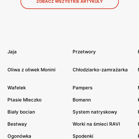
ZOBACZ WSZYSTKIE ARTYKUŁY
Jaja
Przetwory
Oliwa z oliwek Monini
Chłodziarko-zamrażarka
Wafelek
Pampers
Ptasie Mleczko
Bomann
Biały bocian
System natryskowy
Bestway
Worki na śmieci RAVI
Ogonówka
Spodenki