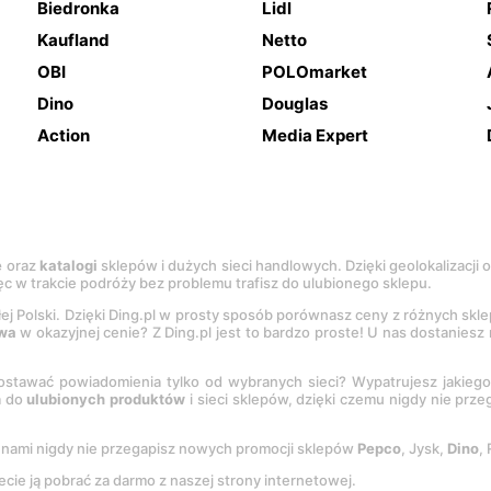
Biedronka
Lidl
Kaufland
Netto
OBI
POLOmarket
Dino
Douglas
Action
Media Expert
e
oraz
katalogi
sklepów i dużych sieci handlowych. Dzięki geolokalizacji
c w trakcie podróży bez problemu trafisz do ulubionego sklepu.
łej Polski. Dzięki Ding.pl w prosty sposób porównasz ceny z różnych skl
wa
w okazyjnej cenie? Z Ding.pl jest to bardzo proste! U nas dostanies
stawać powiadomienia tylko od wybranych sieci? Wypatrujesz jakieg
a do
ulubionych produktów
i sieci sklepów, dzięki czemu nigdy nie prz
Z nami nigdy nie przegapisz nowych promocji sklepów
Pepco
, Jysk,
Dino
,
ecie ją pobrać za darmo z naszej strony internetowej.