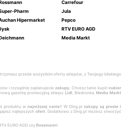
Rossmann
Carrefour
Super-Pharm
Jula
Auchan Hipermarket
Pepco
Jysk
RTV EURO AGD
Deichmann
Media Markt
 otrzymasz przede wszystkim oferty sklepów, z Twojego bliskiego
epów i rozsądnie zaplanujecie
zakupy
. Chcesz tanio kupić
cukier
z nową gazetkę promocyjną sklepu:
Lidl
, Biedronka,
Media Markt
oś produktu w
najniższej cenie
? W Ding.pl
zakupy są proste i
egapisz najlepszych
ofert
. Dodatkowo z Ding.pl możesz stworzyć
 RTV EURO AGD czy
Rossmann
!