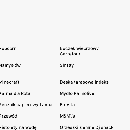
Popcorn
Boczek wieprzowy
Carrefour
Namysłów
Sinsay
Minecraft
Deska tarasowa Indeks
Karma dla kota
Mydło Palmolive
Ręcznik papierowy Lanna
Fruvita
Przewód
M&M\'s
Pistolety na wodę
Orzeszki ziemne Dj snack