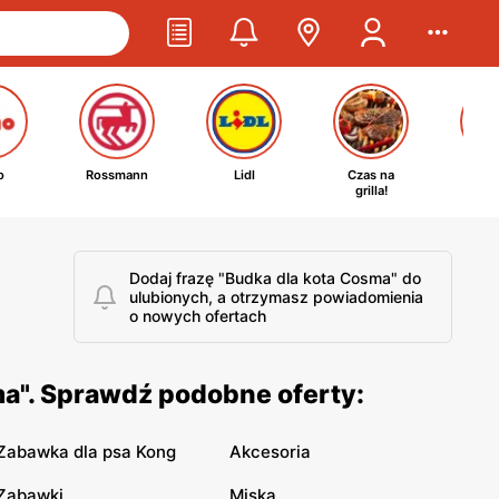
o
Rossmann
Lidl
Czas na
Ta
grilla!
kosm
Dodaj frazę "Budka dla kota Cosma" do
ulubionych, a otrzymasz powiadomienia
o nowych ofertach
ma". Sprawdź podobne oferty:
Zabawka dla psa Kong
Akcesoria
Zabawki
Miska