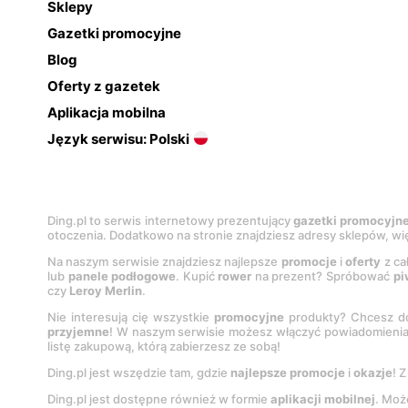
Sklepy
Gazetki promocyjne
Blog
Oferty z gazetek
Aplikacja mobilna
Język serwisu: Polski
Ding.pl to serwis internetowy prezentujący
gazetki promocyjn
otoczenia. Dodatkowo na stronie znajdziesz adresy sklepów, wię
Na naszym serwisie znajdziesz najlepsze
promocje
i
oferty
z ca
lub
panele podłogowe
. Kupić
rower
na prezent? Spróbować
pi
czy
Leroy Merlin
.
Nie interesują cię wszystkie
promocyjne
produkty? Chcesz do
przyjemne
! W naszym serwisie możesz włączyć powiadomieni
listę zakupową, którą zabierzesz ze sobą!
Ding.pl jest wszędzie tam, gdzie
najlepsze promocje
i
okazje
! 
Ding.pl jest dostępne również w formie
aplikacji mobilnej
. Moż