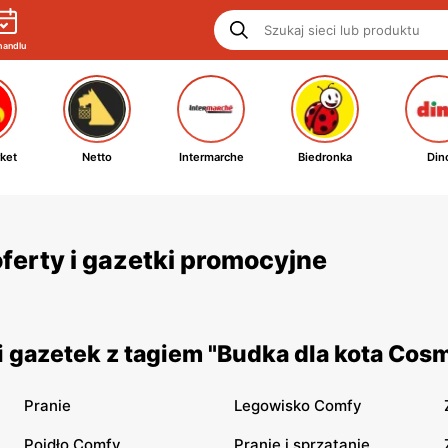
handlu
ket
Netto
Intermarche
Biedronka
Din
ferty i gazetki promocyjne
 gazetek z tagiem "Budka dla kota Cos
Pranie
Legowisko Comfy
Poidło Comfy
Pranie i sprzątanie