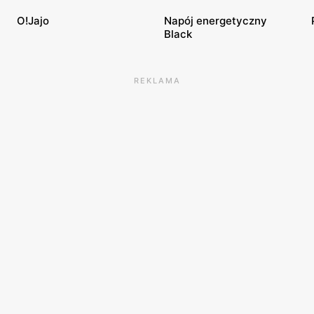
O!Jajo
Napój energetyczny
Black
REKLAMA