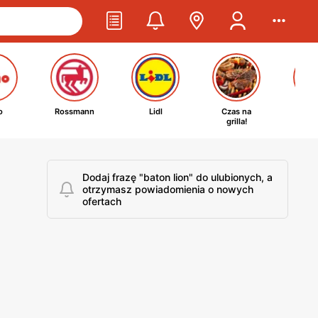
o
Rossmann
Lidl
Czas na
Ta
grilla!
kosm
Dodaj frazę "baton lion" do ulubionych, a
otrzymasz powiadomienia o nowych
ofertach