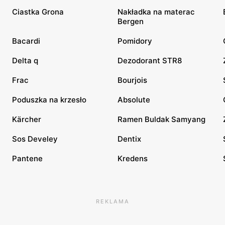
Ciastka Grona
Nakładka na materac
Bergen
Bacardi
Pomidory
Delta q
Dezodorant STR8
Frac
Bourjois
Poduszka na krzesło
Absolute
Kärcher
Ramen Buldak Samyang
Sos Develey
Dentix
Pantene
Kredens
REKLAMA