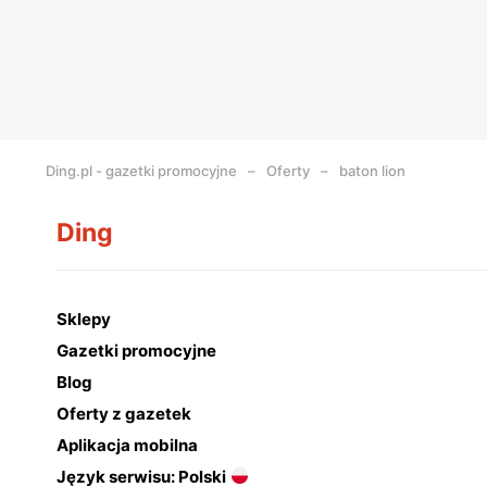
Ding.pl - gazetki promocyjne
Oferty
baton lion
Ding
Sklepy
Gazetki promocyjne
Blog
Oferty z gazetek
Aplikacja mobilna
Język serwisu: Polski