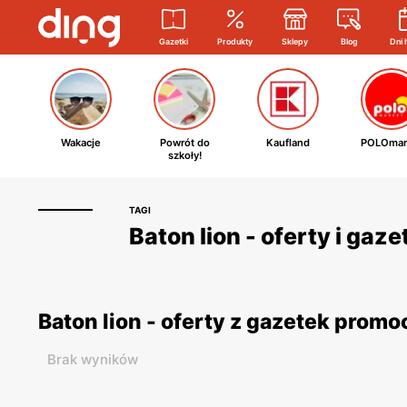
Gazetki
Produkty
Sklepy
Blog
Dni 
Wakacje
Powrót do
Kaufland
POLOmar
szkoły!
TAGI
Baton lion - oferty i gaz
Baton lion - oferty z gazetek prom
Brak wyników