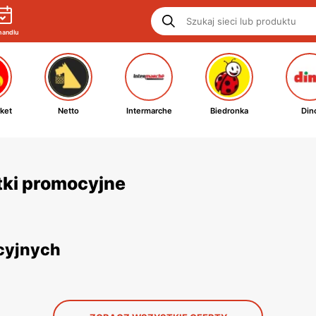
handlu
ket
Netto
Intermarche
Biedronka
Din
etki promocyjne
ocyjnych