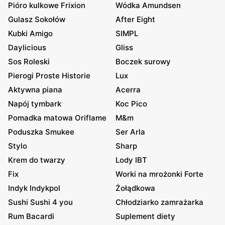
Pióro kulkowe Frixion
Wódka Amundsen
Gulasz Sokołów
After Eight
Kubki Amigo
SIMPL
Daylicious
Gliss
Sos Roleski
Boczek surowy
Pierogi Proste Historie
Lux
Aktywna piana
Acerra
Napój tymbark
Koc Pico
Pomadka matowa Oriflame
M&m
Poduszka Smukee
Ser Arla
Stylo
Sharp
Krem do twarzy
Lody IBT
Fix
Worki na mrożonki Forte
Indyk Indykpol
Żołądkowa
Sushi Sushi 4 you
Chłodziarko zamrażarka
Rum Bacardi
Suplement diety