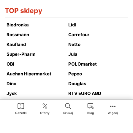
TOP sklepy
Biedronka
Lidl
Rossmann
Carrefour
Kaufland
Netto
Super-Pharm
Jula
OBI
POLOmarket
Auchan Hipermarket
Pepco
Dino
Douglas
Jysk
RTV EURO AGD
Action
Media Expert
Deichmann
Media Markt
Gazetki
Oferty
Szukaj
Blog
Więcej
Ding.pl to serwis internetowy prezentujący
gazetki promocyjne