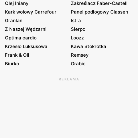
Olej lniany
Zakreślacz Faber-Castell
Kark wołowy Carrefour
Panel podłogowy Classen
Granlan
Istra
Z Naszej Wędzarni
Sierpc
Optima cardio
Loozz
Krzesło Luksusowa
Kawa Stokrotka
Frank & Oli
Remsey
Biurko
Grabie
REKLAMA