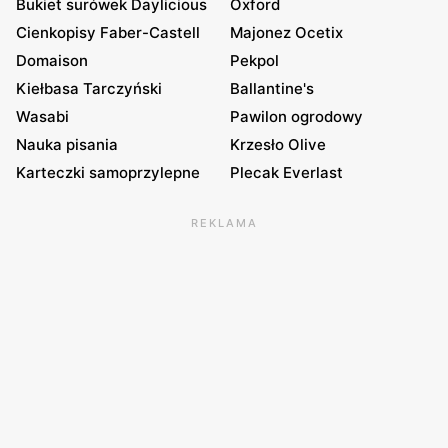
Bukiet surówek Daylicious
Oxford
Cienkopisy Faber-Castell
Majonez Ocetix
Domaison
Pekpol
Kiełbasa Tarczyński
Ballantine's
Wasabi
Pawilon ogrodowy
Nauka pisania
Krzesło Olive
Karteczki samoprzylepne
Plecak Everlast
REKLAMA