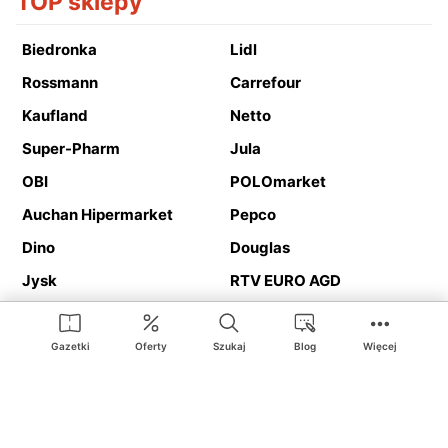
TOP sklepy
Biedronka
Lidl
Rossmann
Carrefour
Kaufland
Netto
Super-Pharm
Jula
OBI
POLOmarket
Auchan Hipermarket
Pepco
Dino
Douglas
Jysk
RTV EURO AGD
Action
Media Expert
Deichmann
Media Markt
Gazetki
Oferty
Szukaj
Blog
Więcej
Ding.pl to serwis internetowy prezentujący
gazetki promocyjne
oraz
katalogi
sklepów i dużych sieci handlowych. Dzięki
geolokalizacji otrzymasz przede wszystkim oferty sklepów, z