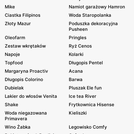
Mike
Namiot garażowy Hamron
Ciastka Filipinos
Woda Staropolanka
Złoty Mazur
Poduszka dekoracyjna
Pusheen
Oleofarm
Pringles
Zestaw wkrętaków
Ryż Cenos
Napoje
Kolarki
Topfood
Długopis Pentel
Margaryna Proactiv
Acana
Długopis Colorino
Barwa
Dubielak
Pluszak Ele fun
Lakier do włosów Venita
Ice tea River
Shake
Frytkownica Hisense
Woda niegazowana
Kieliszki
Primavera
Wino Żabka
Legowisko Comfy