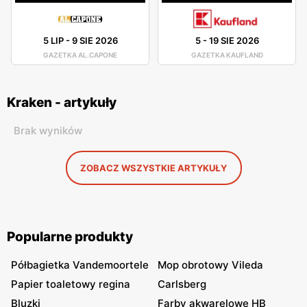
5 LIP
-
9 SIE 2026
5
-
19 SIE 2026
GAZETKA AL.CAPONE
GAZETKA KAUFLAND
Kraken - artykuły
Brak wyników
ZOBACZ WSZYSTKIE ARTYKUŁY
Popularne produkty
Półbagietka Vandemoortele
Mop obrotowy Vileda
Papier toaletowy regina
Carlsberg
Bluzki
Farby akwarelowe HB