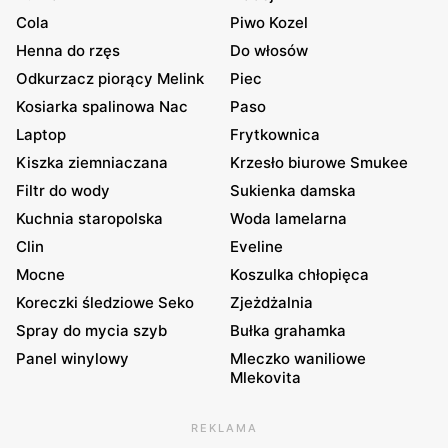
Cola
Piwo Kozel
Henna do rzęs
Do włosów
Odkurzacz piorący Melink
Piec
Kosiarka spalinowa Nac
Paso
Laptop
Frytkownica
Kiszka ziemniaczana
Krzesło biurowe Smukee
Filtr do wody
Sukienka damska
Kuchnia staropolska
Woda lamelarna
Clin
Eveline
Mocne
Koszulka chłopięca
Koreczki śledziowe Seko
Zjeżdżalnia
Spray do mycia szyb
Bułka grahamka
Panel winylowy
Mleczko waniliowe
Mlekovita
REKLAMA