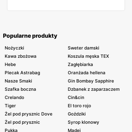
Popularne produkty
Nożyczki
Sweter damski
Kawa zbożowa
Koszula męska TEX
Hebe
Zagłębiarka
Plecak Astrabag
Oranżada hellena
Nasze Smaki
Gin Bombay Sapphire
Szafka boczna
Dzbanek z zaparzaczem
Crelando
Cin&cin
Tiger
El toro rojo
Żel pod prysznic Dove
Goździki
Żel pod prysznic
Syrop klonowy
Pukka
Madej