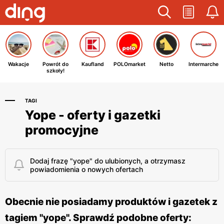
Wakacje
Powrót do
Kaufland
POLOmarket
Netto
Intermarche
szkoły!
TAGI
Yope - oferty i gazetki
promocyjne
Dodaj frazę "yope" do ulubionych, a otrzymasz
powiadomienia o nowych ofertach
Obecnie nie posiadamy produktów i gazetek z
tagiem "yope". Sprawdź podobne oferty: