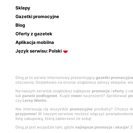
Sklepy
Gazetki promocyjne
Blog
Oferty z gazetek
Aplikacja mobilna
Język serwisu: Polski
Ding.pl to serwis internetowy prezentujący
gazetki promocyjn
otoczenia. Dodatkowo na stronie znajdziesz adresy sklepów, wię
Na naszym serwisie znajdziesz najlepsze
promocje
i
oferty
z ca
lub
panele podłogowe
. Kupić
rower
na prezent? Spróbować
pi
czy
Leroy Merlin
.
Nie interesują cię wszystkie
promocyjne
produkty? Chcesz do
przyjemne
! W naszym serwisie możesz włączyć powiadomieni
listę zakupową, którą zabierzesz ze sobą!
Ding.pl jest wszędzie tam, gdzie
najlepsze promocje
i
okazje
! 