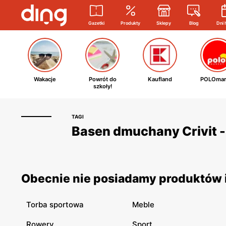
Gazetki
Produkty
Sklepy
Blog
Dni 
Wakacje
Powrót do
Kaufland
POLOmar
szkoły!
TAGI
Basen dmuchany Crivit - 
Obecnie nie posiadamy produktów i
Torba sportowa
Meble
Rowery
Sport