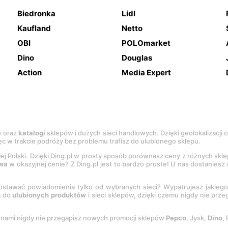
Biedronka
Lidl
Kaufland
Netto
OBI
POLOmarket
Dino
Douglas
Action
Media Expert
e
oraz
katalogi
sklepów i dużych sieci handlowych. Dzięki geolokalizacji
c w trakcie podróży bez problemu trafisz do ulubionego sklepu.
łej Polski. Dzięki Ding.pl w prosty sposób porównasz ceny z różnych skl
wa
w okazyjnej cenie? Z Ding.pl jest to bardzo proste! U nas dostanies
stawać powiadomienia tylko od wybranych sieci? Wypatrujesz jakieg
a do
ulubionych produktów
i sieci sklepów, dzięki czemu nigdy nie prz
Z nami nigdy nie przegapisz nowych promocji sklepów
Pepco
, Jysk,
Dino
,