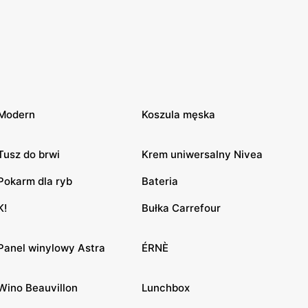
Modern
Koszula męska
Tusz do brwi
Krem uniwersalny Nivea
Pokarm dla ryb
Bateria
K!
Bułka Carrefour
Panel winylowy Astra
ÉRNÈ
Wino Beauvillon
Lunchbox