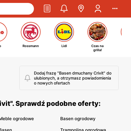
o
Rossmann
Lidl
Czas na
Ta
grilla!
kosm
Dodaj frazę "Basen dmuchany Crivit" do
ulubionych, a otrzymasz powiadomienia
o nowych ofertach
vit". Sprawdź podobne oferty:
Meble ogrodowe
Basen ogrodowy
Basen
Trampolina ogrodowa