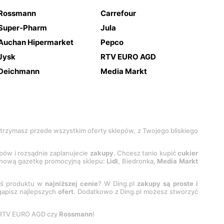
Rossmann
Carrefour
Super-Pharm
Jula
Auchan Hipermarket
Pepco
Jysk
RTV EURO AGD
Deichmann
Media Markt
 otrzymasz przede wszystkim oferty sklepów, z Twojego bliskiego
epów i rozsądnie zaplanujecie
zakupy
. Chcesz tanio kupić
cukier
z nową gazetkę promocyjną sklepu:
Lidl
, Biedronka,
Media Markt
oś produktu w
najniższej cenie
? W Ding.pl
zakupy są proste i
egapisz najlepszych
ofert
. Dodatkowo z Ding.pl możesz stworzyć
 RTV EURO AGD czy
Rossmann
!