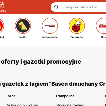
handlu
ket
Netto
Intermarche
Biedronka
Din
oferty i gazetki promocyjne
 gazetek z tagiem "Basen dmuchany Cri
Torba
Trampolina
Deska do pływania
Stojak na rowery