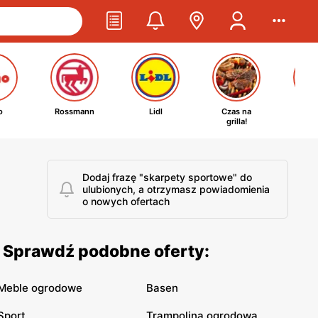
o
Rossmann
Lidl
Czas na
Ta
grilla!
kosm
Dodaj frazę "skarpety sportowe" do
ulubionych, a otrzymasz powiadomienia
o nowych ofertach
. Sprawdź podobne oferty:
Meble ogrodowe
Basen
Sport
Trampolina ogrodowa