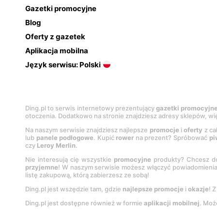
Gazetki promocyjne
Blog
Oferty z gazetek
Aplikacja mobilna
Język serwisu: Polski
Ding.pl to serwis internetowy prezentujący
gazetki promocyjn
otoczenia. Dodatkowo na stronie znajdziesz adresy sklepów, wię
Na naszym serwisie znajdziesz najlepsze
promocje
i
oferty
z ca
lub
panele podłogowe
. Kupić
rower
na prezent? Spróbować
pi
czy
Leroy Merlin
.
Nie interesują cię wszystkie
promocyjne
produkty? Chcesz do
przyjemne
! W naszym serwisie możesz włączyć powiadomieni
listę zakupową, którą zabierzesz ze sobą!
Ding.pl jest wszędzie tam, gdzie
najlepsze promocje
i
okazje
! 
Ding.pl jest dostępne również w formie
aplikacji mobilnej
. Moż