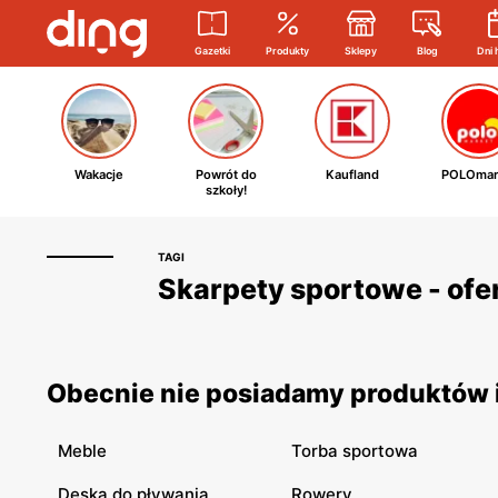
Gazetki
Produkty
Sklepy
Blog
Dni 
Wakacje
Powrót do
Kaufland
POLOmar
szkoły!
TAGI
Skarpety sportowe - ofer
Obecnie nie posiadamy produktów i
Meble
Torba sportowa
Deska do pływania
Rowery