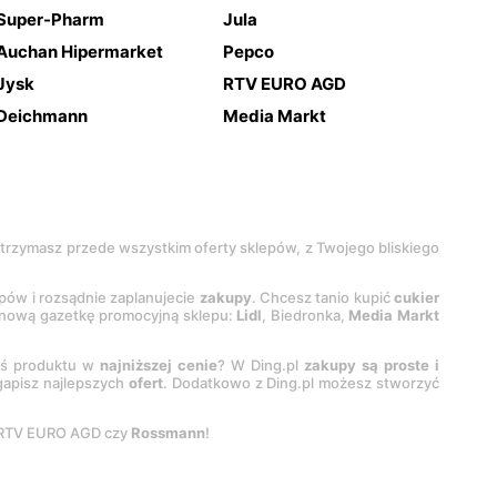
Super-Pharm
Jula
Auchan Hipermarket
Pepco
Jysk
RTV EURO AGD
Deichmann
Media Markt
 otrzymasz przede wszystkim oferty sklepów, z Twojego bliskiego
epów i rozsądnie zaplanujecie
zakupy
. Chcesz tanio kupić
cukier
z nową gazetkę promocyjną sklepu:
Lidl
, Biedronka,
Media Markt
oś produktu w
najniższej cenie
? W Ding.pl
zakupy są proste i
egapisz najlepszych
ofert
. Dodatkowo z Ding.pl możesz stworzyć
 RTV EURO AGD czy
Rossmann
!