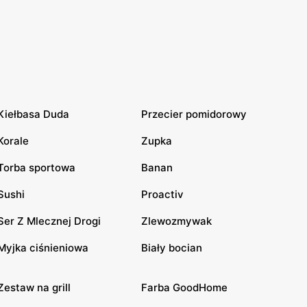
Kiełbasa Duda
Przecier pomidorowy
Korale
Zupka
Torba sportowa
Banan
Sushi
Proactiv
Ser Z Mlecznej Drogi
Zlewozmywak
Myjka ciśnieniowa
Biały bocian
Zestaw na grill
Farba GoodHome