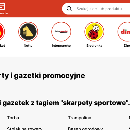
handlu
ket
Netto
Intermarche
Biedronka
Din
ty i gazetki promocyjne
 gazetek z tagiem "skarpety sportowe"
Torba
Trampolina
Stojak na rowery
Basen ogrodowy