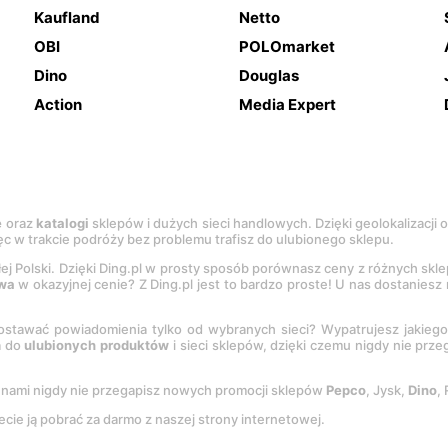
Kaufland
Netto
OBI
POLOmarket
Dino
Douglas
Action
Media Expert
e
oraz
katalogi
sklepów i dużych sieci handlowych. Dzięki geolokalizacji
c w trakcie podróży bez problemu trafisz do ulubionego sklepu.
łej Polski. Dzięki Ding.pl w prosty sposób porównasz ceny z różnych skl
wa
w okazyjnej cenie? Z Ding.pl jest to bardzo proste! U nas dostanies
stawać powiadomienia tylko od wybranych sieci? Wypatrujesz jakieg
a do
ulubionych produktów
i sieci sklepów, dzięki czemu nigdy nie prz
Z nami nigdy nie przegapisz nowych promocji sklepów
Pepco
, Jysk,
Dino
,
ecie ją pobrać za darmo z naszej strony internetowej.