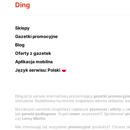
Ding
Sklepy
Gazetki promocyjne
Blog
Oferty z gazetek
Aplikacja mobilna
Język serwisu: Polski
Ding.pl to serwis internetowy prezentujący
gazetki promocyjn
otoczenia. Dodatkowo na stronie znajdziesz adresy sklepów, wię
Na naszym serwisie znajdziesz najlepsze
promocje
i
oferty
z ca
lub
panele podłogowe
. Kupić
rower
na prezent? Spróbować
pi
czy
Leroy Merlin
.
Nie interesują cię wszystkie
promocyjne
produkty? Chcesz do