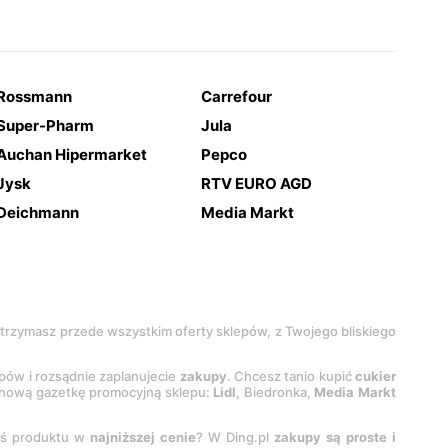
Rossmann
Carrefour
Super-Pharm
Jula
Auchan Hipermarket
Pepco
Jysk
RTV EURO AGD
Deichmann
Media Markt
 otrzymasz przede wszystkim oferty sklepów, z Twojego bliskiego
epów i rozsądnie zaplanujecie
zakupy
. Chcesz tanio kupić
cukier
z nową gazetkę promocyjną sklepu:
Lidl
, Biedronka,
Media Markt
oś produktu w
najniższej cenie
? W Ding.pl
zakupy są proste i