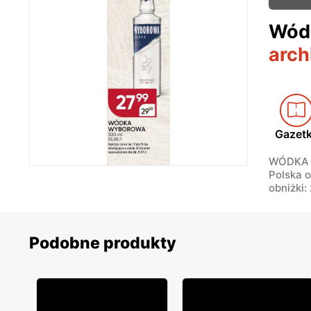
Wód
arch
Gazet
WÓDKA W
Polska 
obniżki: 
Podobne produkty
10% TANIEJ!
11% TANIEJ!