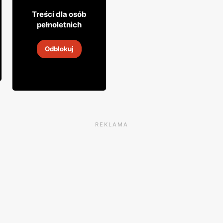
27
99
Treści dla osób
pełnoletnich
Wódka Adam Mickiewicz
Odblokuj
26 lip
-
8 sie 2026
REKLAMA