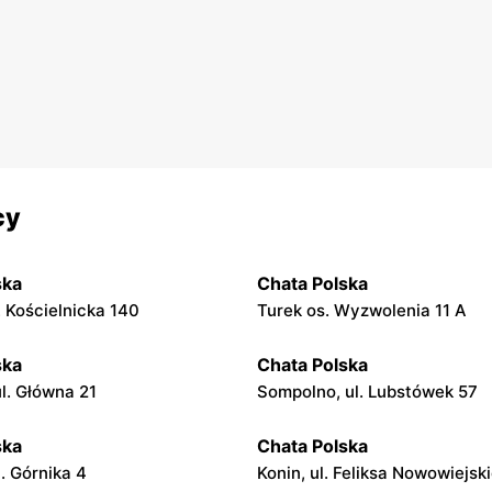
cy
ska
Chata Polska
. Kościelnicka 140
Turek os. Wyzwolenia 11 A
ska
Chata Polska
l. Główna 21
Sompolno, ul. Lubstówek 57
ska
Chata Polska
l. Górnika 4
Konin, ul. Feliksa Nowowiejsk