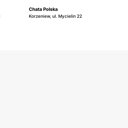
Chata Polska
1
Korzeniew, ul. Mycielin 22
Chata Polska
Rzgów, ul. Osiecza Pierwsza 23
Chata Polska
ego 23
Mogilno, ul. Dworcowa 7
Chata Polska
owo 19/1
Doruchów, ul. Ostrzeszowska 1
Chata Polska
 28
Przygodzice, ul. Chynowa 115