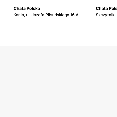
Chata Polska
Chata Pol
Konin, ul. Józefa Piłsudskiego 16 A
Szczytniki,
Chata Polska
Chata Pol
Kazimierz Biskupi, ul. Golińska 1a
Kazimierz B
Chata Polska
Chata Pol
Stawiszyn, ul. Szosa Pleszewska 2a
Godziesze W
Chata Polska
Chata Pol
Grabów nad Prosną, ul. rynek
Pyzdry, ul
Władysława Jagiełły 1
Chata Polska
Chata Pol
Doruchów, ul. Przytocznica 20
Wieruszów,