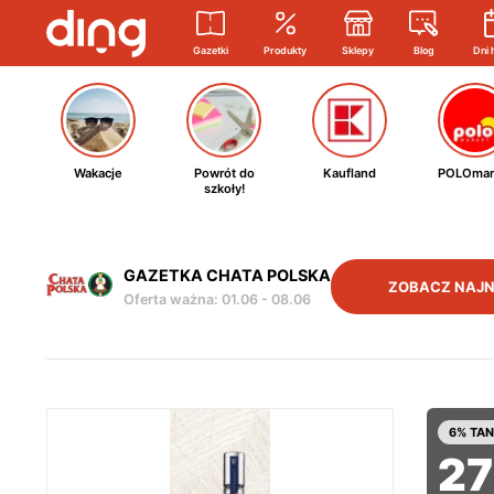
Gazetki
Produkty
Sklepy
Blog
Dni 
Wakacje
Powrót do
Kaufland
POLOmar
szkoły!
GAZETKA CHATA POLSKA
ZOBACZ NAJ
Oferta ważna
:
01.06
-
08.06
6% TAN
27