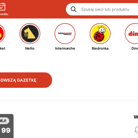
handlu
ket
Netto
Intermarche
Biedronka
Din
NOWSZĄ GAZETKĘ
W
IEJ!
99