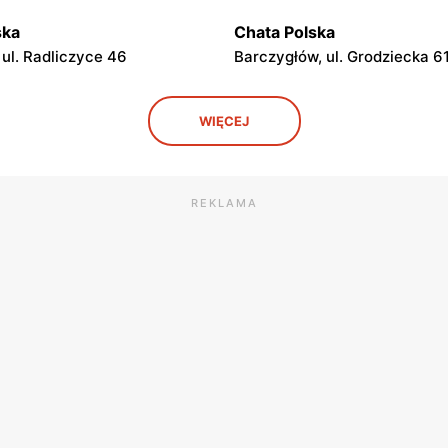
ska
Chata Polska
 ul. Radliczyce 46
Barczygłów, ul. Grodziecka 6
ska
Chata Polska
WIĘCEJ
iskupi, ul. Jodłowa 1
Brzeziny, ul. Sobiesęki 7
ska
Chata Polska
ielkie, ul. 3 Maja 24
Mogilno, ul. Marsz. Piłsudski
REKLAMA
ska
Chata Polska
. Wrąbczynek 1
Chwalibogowo, ul. Chwalibog
ska
Chata Polska
 ul. Klemensa Wierusza 5
Pleszew al. Wojska Polskiego