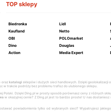
TOP sklepy
Biedronka
Lidl
Kaufland
Netto
OBI
POLOmarket
Dino
Douglas
Action
Media Expert
e
oraz
katalogi
sklepów i dużych sieci handlowych. Dzięki geolokalizacji
c w trakcie podróży bez problemu trafisz do ulubionego sklepu.
łej Polski. Dzięki Ding.pl w prosty sposób porównasz ceny z różnych skl
wa
w okazyjnej cenie? Z Ding.pl jest to bardzo proste! U nas dostanies
stawać powiadomienia tylko od wybranych sieci? Wypatrujesz jakieg