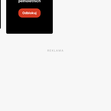
pełnoletnich
Wódka Adam Mickiewicz
Odblokuj
2
-
30 sie 2026
REKLAMA