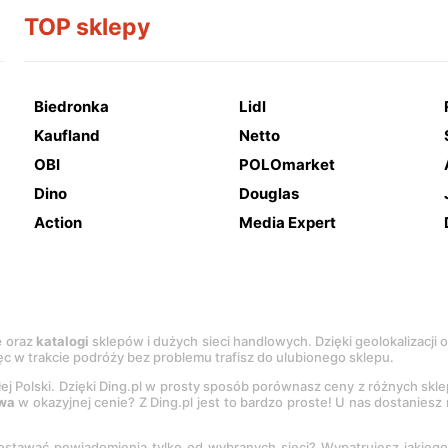
TOP sklepy
Biedronka
Lidl
Kaufland
Netto
OBI
POLOmarket
Dino
Douglas
Action
Media Expert
e
oraz
katalogi
sklepów i dużych sieci handlowych. Dzięki geolokalizacji
c w trakcie podróży bez problemu trafisz do ulubionego sklepu.
łej Polski. Dzięki Ding.pl w prosty sposób porównasz ceny z różnych skl
wa
w okazyjnej cenie? Z Ding.pl jest to bardzo proste! U nas dostanies
stawać powiadomienia tylko od wybranych sieci? Wypatrujesz jakieg