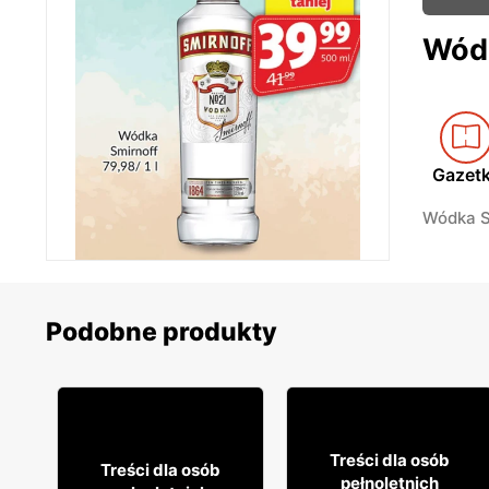
Wódk
Gazet
Wódka Sm
Podobne produkty
10% TANIEJ!
26
17% TANIEJ!
99
27
Treści dla osób
99
Treści dla osób
pełnoletnich