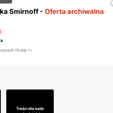
a Smirnoff
-
Oferta archiwalna
ka
irnoff 79,98/ 1 l
11% TANIEJ!
29
99
Treści dla osób