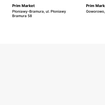
Prim Market
Prim Mark
Płoniawy-Bramura, ul. Płoniawy
Goworowo, 
Bramura 58
Prim Market
Prim Mark
Krasnosielc, ul. Rynek 41
Czerwin, u
Prim Market
Prim Mark
Olszewo-Borki, ul. Jana
Jednorożec
Kochanowskiego 4
Prim Market
Prim Mark
Ostrołęka, ul. Stacha Konwy 34
Ostrołęka, 
Prim Market
Prim Mark
Bieżuń, ul. Mławska 10
Chorzele, 