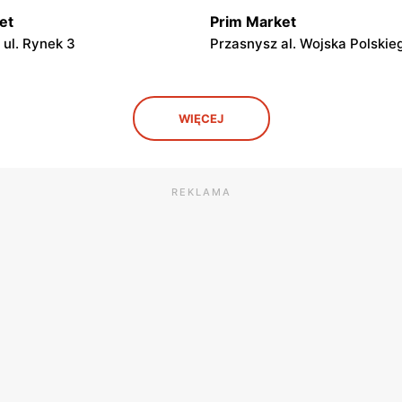
et
Prim Market
ul. Rynek 3
Przasnysz al. Wojska Polskie
et
Prim Market
WIĘCEJ
l. Mazowiecka 13
Drążdżewo, ul. Drążdżewo 72
et
Prim Market
, ul. Odrodzenia 17
Ostrołęka, ul. Goworowska 1
REKLAMA
et
Prim Market
ul. Papiernicza 1
Dzierzgowo, ul. Ks. Prymasa 
Dzierzgowskiego 1
et
Prim Market
ul. Zygmunta Padlewskiego 2
Iłowo-Osada, ul. Wyzwolenia 