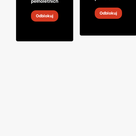
pełnoletnich
Wódka Bols marine
Wódka Adam Mickiewicz
Odblokuj
Odblokuj
22 lip
-
12 sie 2026
26 lip
-
8 sie 2026