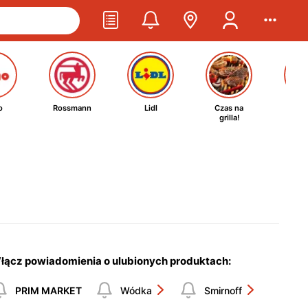
o
Rossmann
Lidl
Czas na
Ta
grilla!
kosm
łącz powiadomienia o ulubionych produktach:
PRIM MARKET
Wódka
Smirnoff