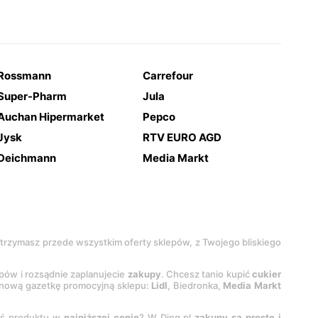
Rossmann
Carrefour
Super-Pharm
Jula
Auchan Hipermarket
Pepco
Jysk
RTV EURO AGD
Deichmann
Media Markt
 otrzymasz przede wszystkim oferty sklepów, z Twojego bliskiego
epów i rozsądnie zaplanujecie
zakupy
. Chcesz tanio kupić
cukier
z nową gazetkę promocyjną sklepu:
Lidl
, Biedronka,
Media Markt
oś produktu w
najniższej cenie
? W Ding.pl
zakupy są proste i