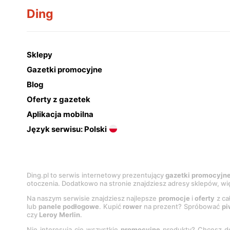
Ding
Sklepy
Gazetki promocyjne
Blog
Oferty z gazetek
Aplikacja mobilna
Język serwisu: Polski
Ding.pl to serwis internetowy prezentujący
gazetki promocyjn
otoczenia. Dodatkowo na stronie znajdziesz adresy sklepów, wię
Na naszym serwisie znajdziesz najlepsze
promocje
i
oferty
z ca
lub
panele podłogowe
. Kupić
rower
na prezent? Spróbować
pi
czy
Leroy Merlin
.
Nie interesują cię wszystkie
promocyjne
produkty? Chcesz do