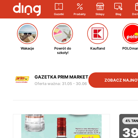
Gazetki
Produkty
Sklepy
Blog
Dni 
Wakacje
Powrót do
Kaufland
POLOmar
szkoły!
GAZETKA PRIM MARKET
ZOBACZ NAJNO
Oferta ważna
:
31.05
-
30.06
4% TAN
3