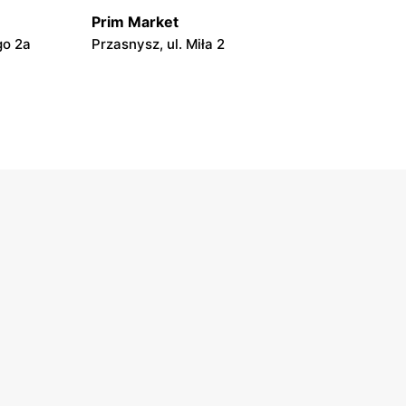
Prim Market
go 2a
Przasnysz, ul. Miła 2
Prim Market
Zaręby Kościelne, ul. Farna 22A
Prim Market
3a
Ostrołęka, ul. Gen. Józefa Hallera 20
Prim Market
Mikołaja
Baranowo, ul. Henryka Sienkiewicza 2
Prim Market
1b
Kadzidło, ul. Kościuszki 23