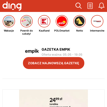
Wakacje
Powrót do
Kaufland
POLOmarket
Netto
Intermarche
szkoły!
GAZETKA EMPIK
Oferta ważna
:
05.05
-
19.05
ZOBACZ NAJNOWSZĄ GAZETKĘ