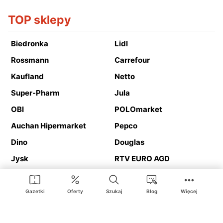
TOP sklepy
Biedronka
Lidl
Rossmann
Carrefour
Kaufland
Netto
Super-Pharm
Jula
OBI
POLOmarket
Auchan Hipermarket
Pepco
Dino
Douglas
Jysk
RTV EURO AGD
Action
Media Expert
Deichmann
Media Markt
Gazetki
Oferty
Szukaj
Blog
Więcej
Ding.pl to serwis internetowy prezentujący
gazetki promocyjne