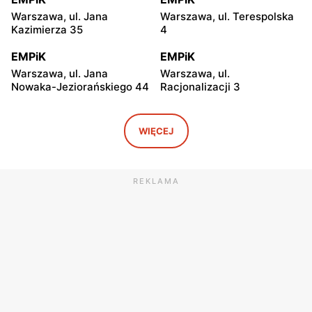
Warszawa, ul. Jana
Warszawa, ul. Terespolska
Kazimierza 35
4
EMPiK
EMPiK
Warszawa, ul. Jana
Warszawa, ul.
Nowaka-Jeziorańskiego 44
Racjonalizacji 3
EMPiK
EMPiK
Warszawa, ul. Bukowa 25
Warszawa, ul. Górczewska
WIĘCEJ
124
EMPiK
EMPiK
REKLAMA
Warszawa, ul. Grochowska
Warszawa, ul. Połczyńska 4
230
EMPiK
EMPiK
Warszawa, ul. Łopuszańska
Warszawa, ul. Wołoska 12
22
EMPiK
EMPiK
Warszawa, ul. Gen. Augusta
Warszawa, ul. Powsińska 31