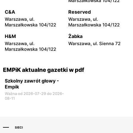
Marszałkowska 104/122
Warszawa, ul.
Warszawa, ul. Gen.
Ostrobramska 75C
Tadeusza Pełczyńskiego 14
C&A
Reserved
Warszawa, ul.
Warszawa, ul.
EMPiK
EMPiK
Marszałkowska 104/122
Marszałkowska 104/122
Warszawa, ul. Bokserska 56
Warszawa, ul. Lazurowa 71
A
H&M
Żabka
Warszawa, ul.
Warszawa, ul. Sienna 72
EMPiK
EMPiK
Marszałkowska 104/122
Warszawa, ul. Annopol 2
Warszawa, ul. Łodygowa
24A
EMPiK aktualne gazetki w pdf
Szkolny zawrót głowy -
Empik
Ważna od 2026-07-29 do 2026-
08-11
SIECI