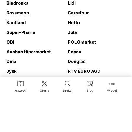
Biedronka
Lidl
Rossmann
Carrefour
Kaufland
Netto
Super-Pharm
Jula
OBI
POLOmarket
Auchan Hipermarket
Pepco
Dino
Douglas
Jysk
RTV EURO AGD
Action
Media Expert
Deichmann
Media Markt
Gazetki
Oferty
Szukaj
Blog
Więcej
Ding.pl to serwis internetowy prezentujący
gazetki promocyjne
oraz
katalogi
sklepów i dużych sieci handlowych. Dzięki
geolokalizacji otrzymasz przede wszystkim oferty sklepów, z
Twojego bliskiego otoczenia. Dodatkowo na stronie znajdziesz
adresy sklepów, więc w trakcie podróży bez problemu trafisz do
ulubionego sklepu.