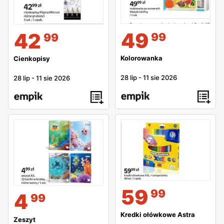
49
42
99
99
Kolorowanka
Cienkopisy
28 lip
-
11 sie 2026
28 lip
-
11 sie 2026
59
99
4
99
Kredki ołówkowe Astra
Zeszyt