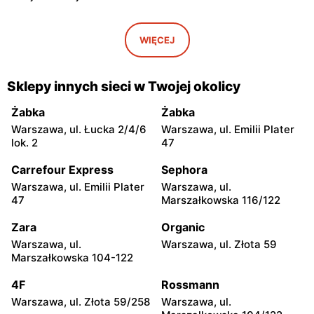
EMPiK
EMPiK
Warszawa, ul. Górczewska
Warszawa, ul. Grochowska
WIĘCEJ
124
230
EMPiK
EMPiK
Sklepy innych sieci w Twojej okolicy
Warszawa, ul. Połczyńska 4
Warszawa, ul. Łopuszańska
22
Żabka
Żabka
Warszawa, ul. Łucka 2/4/6
Warszawa, ul. Emilii Plater
EMPiK
EMPiK
lok. 2
47
Warszawa, ul. Wołoska 12
Warszawa, ul. Gen. Augusta
Emila Fieldorfa Nila 41
Carrefour Express
Sephora
Warszawa, ul. Emilii Plater
Warszawa, ul.
EMPiK
EMPiK
47
Marszałkowska 116/122
Warszawa, ul. Powsińska 31
Warszawa, ul. Powstańców
Śląskich 106
Zara
Organic
Warszawa, ul.
Warszawa, ul. Złota 59
EMPiK
EMPiK
Marszałkowska 104-122
Warszawa, ul. Rembielińska
Warszawa al. Zjednoczenia
20
25
4F
Rossmann
Warszawa, ul. Złota 59/258
Warszawa, ul.
EMPiK
EMPiK