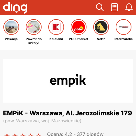
Wakacje
Powrót do
Kaufland
POLOmarket
Netto
Intermarche
szkoły!
EMPiK - Warszawa, Al. Jerozolimskie 179
(
pow. Warszawa,
woj. Mazowieckie
)
Ocena: 4.2 - 377 głosów