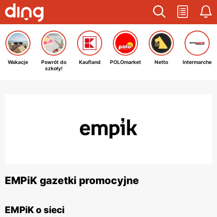
Wakacje
Powrót do
Kaufland
POLOmarket
Netto
Intermarche
szkoły!
EMPiK gazetki promocyjne
EMPiK o sieci