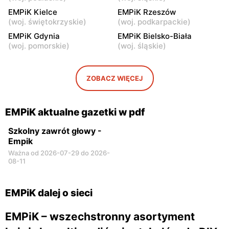
EMPiK
EMPiK Kielce
EMPiK
EMPiK Rzeszów
(
woj. świętokrzyskie
)
(
woj. podkarpackie
)
Warszawa al. Zjednoczenia
Warszawa, ul.
25
Ostrobramska 75C
EMPiK Gdynia
EMPiK Bielsko-Biała
(
woj. pomorskie
)
(
woj. śląskie
)
EMPiK
EMPiK
Warszawa, ul. Gen.
Warszawa, ul. Bokserska 56
Tadeusza Pełczyńskiego 14
ZOBACZ WIĘCEJ
EMPiK
EMPiK
Warszawa, ul. Lazurowa 71
Warszawa, ul. Annopol 2
EMPiK aktualne gazetki w pdf
A
Szkolny zawrót głowy -
Empik
Ważna od 2026-07-29 do 2026-
08-11
EMPiK dalej o sieci
EMPiK – wszechstronny asortyment