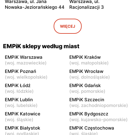
Warszawa, ul. Jana
Warszawa, ul.
Nowaka-Jeziorańskiego 44
Racjonalizacji 3
EMPiK
EMPiK
Warszawa, ul. Bukowa 25
Warszawa, ul. Górczewska
WIĘCEJ
124
EMPiK
EMPiK
EMPiK sklepy według miast
Warszawa, ul. Grochowska
Warszawa, ul. Połczyńska 4
230
EMPiK Warszawa
EMPiK Kraków
(
woj. mazowieckie
)
(
woj. małopolskie
)
EMPiK
EMPiK
EMPiK Poznań
EMPiK Wrocław
Warszawa, ul. Łopuszańska
Warszawa, ul. Wołoska 12
(
woj. wielkopolskie
)
(
woj. dolnośląskie
)
22
EMPiK Łódź
EMPiK Gdańsk
(
woj. łódzkie
)
(
woj. pomorskie
)
EMPiK
EMPiK
EMPiK Lublin
EMPiK Szczecin
Warszawa, ul. Gen. Augusta
Warszawa, ul. Powsińska 31
(
woj. lubelskie
)
(
woj. zachodniopomorskie
)
Emila Fieldorfa Nila 41
EMPiK Katowice
EMPiK Bydgoszcz
EMPiK
EMPiK
(
woj. śląskie
)
(
woj. kujawsko-pomorskie
)
Warszawa, ul. Powstańców
Warszawa, ul. Rembielińska
EMPiK Białystok
EMPiK Częstochowa
Śląskich 106
20
(
woj. podlaskie
)
(
woj. śląskie
)