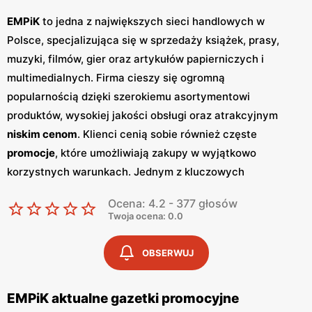
EMPiK
to jedna z największych sieci handlowych w
Polsce, specjalizująca się w sprzedaży książek, prasy,
muzyki, filmów, gier oraz artykułów papierniczych i
multimedialnych. Firma cieszy się ogromną
popularnością dzięki szerokiemu asortymentowi
produktów, wysokiej jakości obsługi oraz atrakcyjnym
niskim cenom
. Klienci cenią sobie również częste
promocje
, które umożliwiają zakupy w wyjątkowo
korzystnych warunkach. Jednym z kluczowych
elementów strategii marketingowej
EMPiK
są regularnie
Ocena: 4.2 - 377 głosów
wydawane
gazetki promocyjne
.
Gazetki
te prezentują
Twoja ocena: 0.0
najnowsze oferty specjalne, nowości produktowe oraz
sezonowe wyprzedaże, dzięki czemu klienci mogą
OBSERWUJ
planować swoje zakupy i korzystać z wyjątkowych okazji
cenowych. Są one dostępne zarówno w formie
EMPiK aktualne gazetki promocyjne
papierowej w sklepach, jak i online, co pozwala klientom