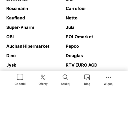
Rossmann
Carrefour
Kaufland
Netto
Super-Pharm
Jula
OBI
POLOmarket
Auchan Hipermarket
Pepco
Dino
Douglas
Jysk
RTV EURO AGD
Action
Media Expert
Deichmann
Media Markt
Gazetki
Oferty
Szukaj
Blog
Więcej
Ding.pl to serwis internetowy prezentujący
gazetki promocyjne
oraz
katalogi
sklepów i dużych sieci handlowych. Dzięki
geolokalizacji otrzymasz przede wszystkim oferty sklepów, z
Twojego bliskiego otoczenia. Dodatkowo na stronie znajdziesz
adresy sklepów, więc w trakcie podróży bez problemu trafisz do
ulubionego sklepu.