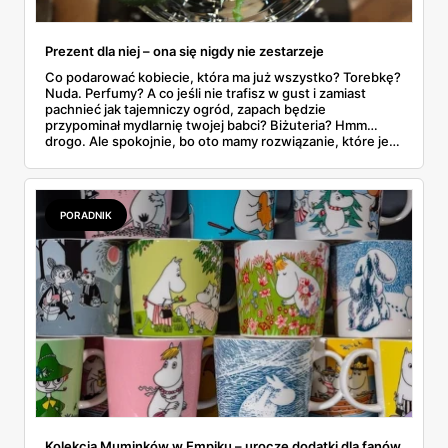
Prezent dla niej – ona się nigdy nie zestarzeje
Co podarować kobiecie, która ma już wszystko? Torebkę?
Nuda. Perfumy? A co jeśli nie trafisz w gust i zamiast
pachnieć jak tajemniczy ogród, zapach będzie
przypominał mydlarnię twojej babci? Biżuteria? Hmm…
drogo. Ale spokojnie, bo oto mamy rozwiązanie, które jest
jak miłość – trwałe, piękne i z odrobiną magii. Wieczna
róża w szkle LED – bo przecież najlepszy prezent dla niej
to taki, który nigdy nie zwiędnie. Dosłownie.
PORADNIK
Kolekcja Muminków w Empiku – urocze dodatki dla fanów