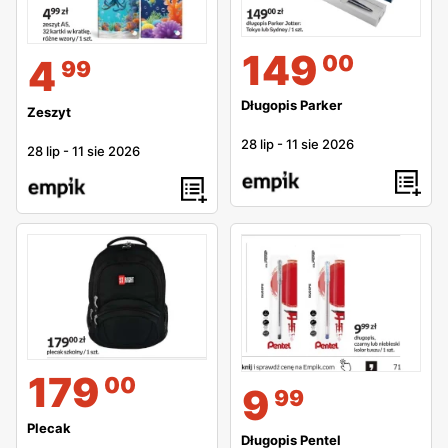
149
00
4
99
Długopis Parker
Zeszyt
28 lip
-
11 sie 2026
28 lip
-
11 sie 2026
179
00
9
99
Plecak
Długopis Pentel