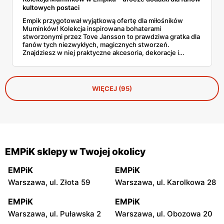
kultowych postaci
Empik przygotował wyjątkową ofertę dla miłośników
Muminków! Kolekcja inspirowana bohaterami
stworzonymi przez Tove Jansson to prawdziwa gratka dla
fanów tych niezwykłych, magicznych stworzeń.
Znajdziesz w niej praktyczne akcesoria, dekoracje i
gadżety, które idealnie sprawdzą się zarówno jako
element codziennego użytku, jak i prezent. Sprawdź, co
przygotowano w tej uroczej kolekcji dostępnej wyłącznie
w Empiku!
WIĘCEJ (95)
EMPiK sklepy w Twojej okolicy
EMPiK
EMPiK
Warszawa, ul. Złota 59
Warszawa, ul. Karolkowa 28
EMPiK
EMPiK
Warszawa, ul. Puławska 2
Warszawa, ul. Obozowa 20