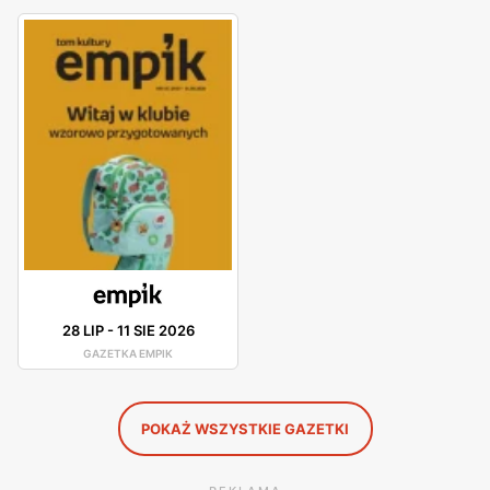
na bieżąco śledzić aktualne
promocje
. Sklepy
EMPiK
znajdują się w dogodnych lokalizacjach na terenie całej
Polski, co ułatwia dostęp do szerokiej gamy produktów
kulturalnych i rozrywkowych. Firma kładzie duży nacisk
na jakość obsługi oraz pomoc w wyborze odpowiednich
produktów, oferując fachowe doradztwo oraz wsparcie
na każdym etapie zakupów. Dzięki temu
EMPiK
zdobyła
zaufanie i lojalność wielu klientów. Produkty oferowane
przez
EMPiK
charakteryzują się wysoką jakością, a
szeroki asortyment obejmuje zarówno popularne marki,
jak i produkty własne, które są dostępne w atrakcyjnych
28 LIP
-
11 SIE 2026
niskich cenach
. Sieć stawia na innowacyjność i ciągłe
GAZETKA EMPIK
udoskonalanie swojej oferty, aby sprostać oczekiwaniom
klientów poszukujących wyjątkowych i ekskluzywnych
produktów kulturalnych i rozrywkowych.
POKAŻ WSZYSTKIE GAZETKI