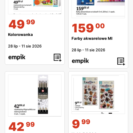
49
99
159
00
Kolorowanka
Farby akwarelowe MI
28 lip
-
11 sie 2026
28 lip
-
11 sie 2026
9
99
42
99