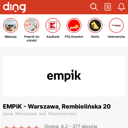
Wakacje
Powrót do
Kaufland
POLOmarket
Netto
Intermarche
szkoły!
EMPiK - Warszawa, Rembielińska 20
(
pow. Warszawa,
woj. Mazowieckie
)
Ocena: 4.2 - 377 głosów