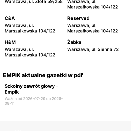
Warszawa, ul. Złota 59/258
Warszawa, ul.
EMPiK
EMPiK
Marszałkowska 104/122
Warszawa, ul.
Warszawa, ul. Gen.
Ostrobramska 75C
Tadeusza Pełczyńskiego 14
C&A
Reserved
Warszawa, ul.
Warszawa, ul.
EMPiK
EMPiK
Marszałkowska 104/122
Marszałkowska 104/122
Warszawa, ul. Bokserska 56
Warszawa, ul. Lazurowa 71
A
H&M
Żabka
Warszawa, ul.
Warszawa, ul. Sienna 72
EMPiK
EMPiK
Marszałkowska 104/122
Warszawa, ul. Annopol 2
Warszawa, ul. Łodygowa
24A
EMPiK aktualne gazetki w pdf
Szkolny zawrót głowy -
Empik
Ważna od 2026-07-29 do 2026-
08-11