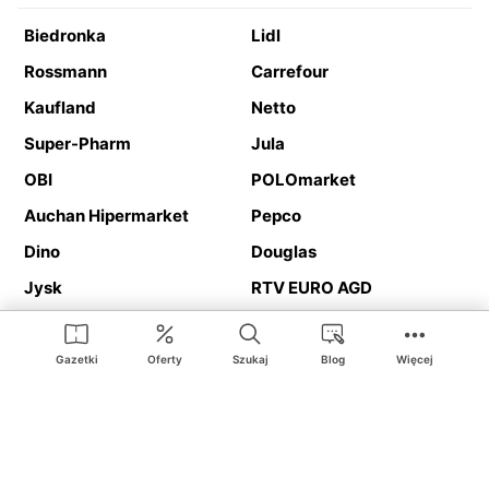
Biedronka
Lidl
Rossmann
Carrefour
Kaufland
Netto
Super-Pharm
Jula
OBI
POLOmarket
Auchan Hipermarket
Pepco
Dino
Douglas
Jysk
RTV EURO AGD
Action
Media Expert
Deichmann
Media Markt
Gazetki
Oferty
Szukaj
Blog
Więcej
Ding.pl to serwis internetowy prezentujący
gazetki promocyjne
oraz
katalogi
sklepów i dużych sieci handlowych. Dzięki
geolokalizacji otrzymasz przede wszystkim oferty sklepów, z
Twojego bliskiego otoczenia. Dodatkowo na stronie znajdziesz