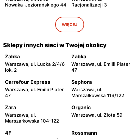
Nowaka-Jeziorańskiego 44
Racjonalizacji 3
EMPiK
EMPiK
Warszawa, ul. Bukowa 25
Warszawa, ul. Górczewska
WIĘCEJ
124
EMPiK
EMPiK
Sklepy innych sieci w Twojej okolicy
Warszawa, ul. Grochowska
Warszawa, ul. Połczyńska 4
230
Żabka
Żabka
Warszawa, ul. Łucka 2/4/6
Warszawa, ul. Emilii Plater
EMPiK
EMPiK
lok. 2
47
Warszawa, ul. Łopuszańska
Warszawa, ul. Wołoska 12
22
Carrefour Express
Sephora
Warszawa, ul. Emilii Plater
Warszawa, ul.
EMPiK
EMPiK
47
Marszałkowska 116/122
Warszawa, ul. Gen. Augusta
Warszawa, ul. Powsińska 31
Emila Fieldorfa Nila 41
Zara
Organic
Warszawa, ul.
Warszawa, ul. Złota 59
EMPiK
EMPiK
Marszałkowska 104-122
Warszawa, ul. Powstańców
Warszawa al. Zjednoczenia
Śląskich 106
25
4F
Rossmann