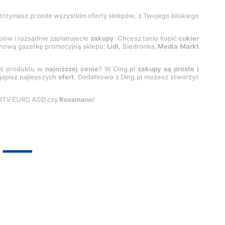
 otrzymasz przede wszystkim oferty sklepów, z Twojego bliskiego
epów i rozsądnie zaplanujecie
zakupy
. Chcesz tanio kupić
cukier
z nową gazetkę promocyjną sklepu:
Lidl
, Biedronka,
Media Markt
oś produktu w
najniższej cenie
? W Ding.pl
zakupy są proste i
egapisz najlepszych
ofert
. Dodatkowo z Ding.pl możesz stworzyć
 RTV EURO AGD czy
Rossmann
!
pyright by
INTERIA.PL
1999-
2026
. Wszystkie prawa zastrzeżone.