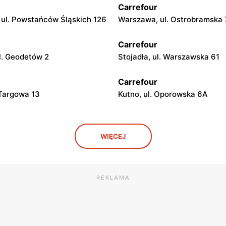
Carrefour
ul. Powstańców Śląskich 126
Warszawa, ul. Ostrobramska
Carrefour
l. Geodetów 2
Stojadła, ul. Warszawska 61
Carrefour
 Targowa 13
Kutno, ul. Oporowska 6A
Carrefour
WIĘCEJ
Kolumny 6/36
Łódź al. Ks. Bp. Władysława
Bandurskiego 49
Carrefour
REKLAMA
ybunalski, ul. Juliusza
Biała Podlaska, ul. Jana III S
go 123
Carrefour