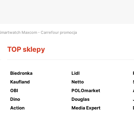
Smartwatch Maxcom - Carrefour promocja
TOP sklepy
Biedronka
Lidl
Kaufland
Netto
OBI
POLOmarket
Dino
Douglas
Action
Media Expert