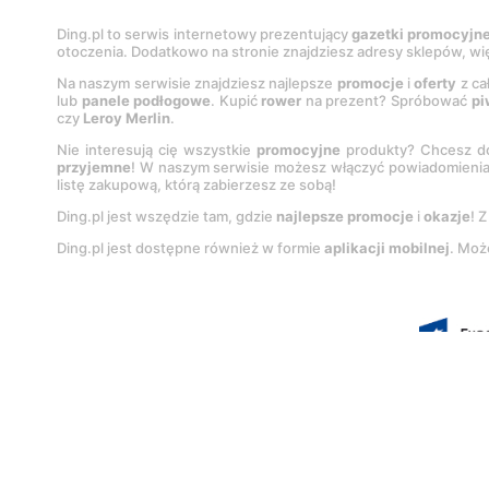
Ding.pl to serwis internetowy prezentujący
gazetki promocyjn
otoczenia. Dodatkowo na stronie znajdziesz adresy sklepów, wię
Na naszym serwisie znajdziesz najlepsze
promocje
i
oferty
z ca
lub
panele podłogowe
. Kupić
rower
na prezent? Spróbować
pi
czy
Leroy Merlin
.
Nie interesują cię wszystkie
promocyjne
produkty? Chcesz do
przyjemne
! W naszym serwisie możesz włączyć powiadomieni
listę zakupową, którą zabierzesz ze sobą!
Ding.pl jest wszędzie tam, gdzie
najlepsze promocje
i
okazje
! 
Ding.pl jest dostępne również w formie
aplikacji mobilnej
. Moż
Korzystanie z portalu oznacza akcep