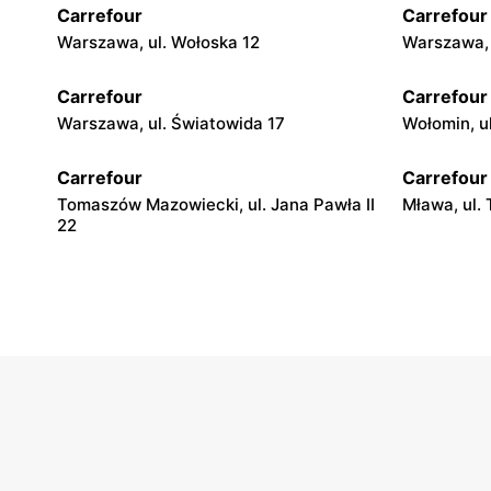
Carrefour
Carrefour
Warszawa, ul. Wołoska 12
Warszawa, 
Carrefour
Carrefour
Warszawa, ul. Światowida 17
Wołomin, u
Carrefour
Carrefour
Tomaszów Mazowiecki, ul. Jana Pawła II
Mława, ul.
22
Carrefour
Carrefour
Łódź, ul. Stanisława Przybyszewskiego
Łódź, ul. 
176/178
Carrefour
Carrefour
Pabianice, ul. Popławska 4/20
Piotrków Tr
Słowackie
Carrefour
Carrefour