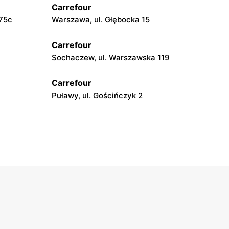
Carrefour
 75c
Warszawa, ul. Głębocka 15
Carrefour
Sochaczew, ul. Warszawska 119
Carrefour
Puławy, ul. Gościńczyk 2
Carrefour
Łódź, ul. Szparagowa 7
Carrefour
obieskiego 9
Ostrowiec Świętokrzyski, ul. Adama
Mickiewicza 30
Carrefour