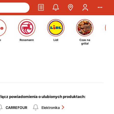
o
Rossmann
Lidl
Czas na
Ta
grilla!
kosm
łącz powiadomienia o ulubionych produktach:
CARREFOUR
Elektronika