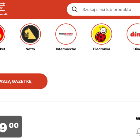
handlu
ket
Netto
Intermarche
Biedronka
Din
WSZĄ GAZETKĘ
W
9
00