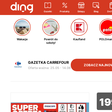
Gazetki
Produkty
Sklepy
Blog
Dni 
Wakacje
Powrót do
Kaufland
POLOmar
szkoły!
GAZETKA CARREFOUR
ZOBACZ NAJNO
Oferta ważna
:
25.05
-
14.06
19