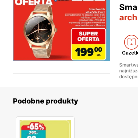
Sma
arch
Gazet
Smartwa
najniższ
dostępn
Podobne produkty