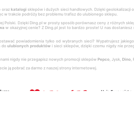
e
oraz
katalogi
sklepów i dużych sieci handlowych. Dzięki geolokalizacji
c w trakcie podróży bez problemu trafisz do ulubionego sklepu.
łej Polski. Dzięki Ding.pl w prosty sposób porównasz ceny z różnych skl
wa
w okazyjnej cenie? Z Ding.pl jest to bardzo proste! U nas dostanies
stawać powiadomienia tylko od wybranych sieci? Wypatrujesz jakieg
a do
ulubionych produktów
i sieci sklepów, dzięki czemu nigdy nie prz
Z nami nigdy nie przegapisz nowych promocji sklepów
Pepco
, Jysk,
Dino
,
ecie ją pobrać za darmo z naszej strony internetowej.
tację
Regulaminu
oraz
Polityki prywatności
.
Ustawienia preferencji
.
Co