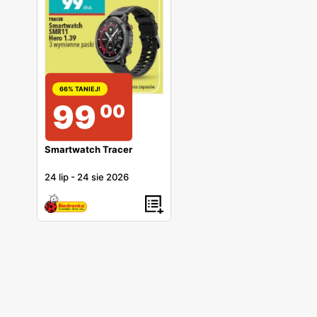
66% TANIEJ!
99
00
Smartwatch Tracer
24 lip
-
24 sie 2026