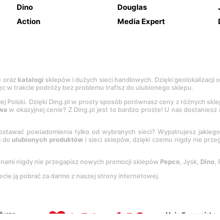
Dino
Douglas
Action
Media Expert
e
oraz
katalogi
sklepów i dużych sieci handlowych. Dzięki geolokalizacji
c w trakcie podróży bez problemu trafisz do ulubionego sklepu.
łej Polski. Dzięki Ding.pl w prosty sposób porównasz ceny z różnych skl
wa
w okazyjnej cenie? Z Ding.pl jest to bardzo proste! U nas dostanies
stawać powiadomienia tylko od wybranych sieci? Wypatrujesz jakieg
a do
ulubionych produktów
i sieci sklepów, dzięki czemu nigdy nie prz
Z nami nigdy nie przegapisz nowych promocji sklepów
Pepco
, Jysk,
Dino
,
ecie ją pobrać za darmo z naszej strony internetowej.