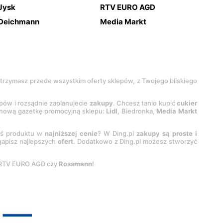
Jysk
RTV EURO AGD
Deichmann
Media Markt
 otrzymasz przede wszystkim oferty sklepów, z Twojego bliskiego
epów i rozsądnie zaplanujecie
zakupy
. Chcesz tanio kupić
cukier
z nową gazetkę promocyjną sklepu:
Lidl
, Biedronka,
Media Markt
oś produktu w
najniższej cenie
? W Ding.pl
zakupy są proste i
egapisz najlepszych
ofert
. Dodatkowo z Ding.pl możesz stworzyć
 RTV EURO AGD czy
Rossmann
!