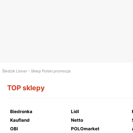
Śledzik Lisner - Sklep Polski promocja
TOP sklepy
Biedronka
Lidl
Kaufland
Netto
OBI
POLOmarket