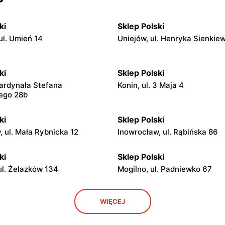
ki
Sklep Polski
ul. Umień 14
Uniejów, ul. Henryka Sienkie
ki
Sklep Polski
Kardynała Stefana
Konin, ul. 3 Maja 4
ego 28b
ki
Sklep Polski
, ul. Mała Rybnicka 12
Inowrocław, ul. Rąbińska 86
ki
Sklep Polski
ul. Żelazków 134
Mogilno, ul. Padniewko 67
ki
Sklep Polski
WIĘCEJ
 Doktora Krzysia 5
Witkowo, ul. Strzałkowska 2