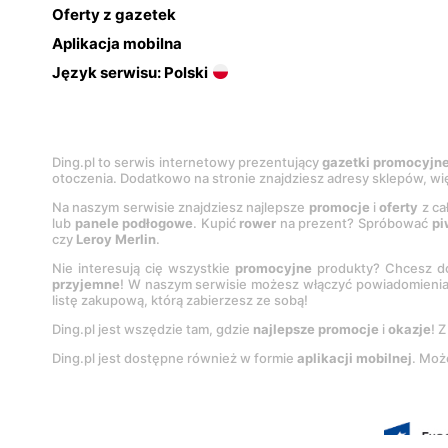
Oferty z gazetek
Aplikacja mobilna
Język serwisu: Polski
Ding.pl to serwis internetowy prezentujący
gazetki promocyjn
otoczenia. Dodatkowo na stronie znajdziesz adresy sklepów, wię
Na naszym serwisie znajdziesz najlepsze
promocje
i
oferty
z ca
lub
panele podłogowe
. Kupić
rower
na prezent? Spróbować
pi
czy
Leroy Merlin
.
Nie interesują cię wszystkie
promocyjne
produkty? Chcesz do
przyjemne
! W naszym serwisie możesz włączyć powiadomieni
listę zakupową, którą zabierzesz ze sobą!
Ding.pl jest wszędzie tam, gdzie
najlepsze promocje
i
okazje
! 
Ding.pl jest dostępne również w formie
aplikacji mobilnej
. Moż