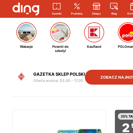
Gazetki
Produkty
Sklepy
Blog
Dni 
Wakacje
Powrót do
Kaufland
POLOmar
szkoły!
GAZETKA SKLEP POLSKI
ZOBACZ NAJNO
Oferta ważna
:
03.05
-
17.05
25% TA
2