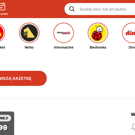
handlu
ket
Netto
Intermarche
Biedronka
Din
WSZĄ GAZETKĘ
W
NIEJ!
99