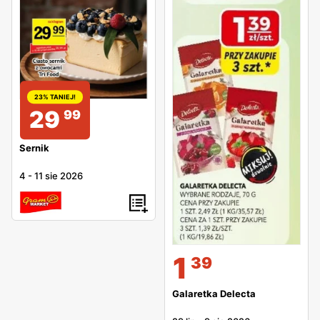
23% TANIEJ!
29
99
Sernik
4
-
11 sie 2026
1
39
Galaretka Delecta