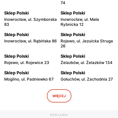
74
Sklep Polski
Sklep Polski
Inowrocław, ul. Szymborska
Inowrocław, ul. Mała
83
Rybnicka 12
Sklep Polski
Sklep Polski
Inowrocław, ul. Rąbińska 86
Rojewo, ul. Jezuicka Struga
26
Sklep Polski
Sklep Polski
Rojewo, ul. Rojewice 23
Żelazków, ul. Żelazków 134
Sklep Polski
Sklep Polski
Mogilno, ul. Padniewko 67
Gołuchów, ul. Zachodnia 27
Sklep Polski
Sklep Polski
Strzałkowo, ul. Kornaty 31
Barcin, ul. Doktora Krzysia
WIĘCEJ
A
5
Sklep Polski
Sklep Polski
REKLAMA
Witkowo, ul. Strzałkowska 2
Trzemeszno, ul. Rudki 37