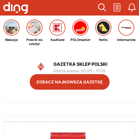
Wakacje
Powrót do
Kaufland
POLOmarket
Netto
Intermarche
szkoły!
GAZETKA SKLEP POLSKI
Oferta ważna
:
03.05
-
17.05
ZOBACZ NAJNOWSZĄ GAZETKĘ