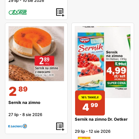
29 lip
-
10 sie 2026
2
89
16% TANIEJ!
Sernik na zimno
4
99
27 lip
-
8 sie 2026
Sernik na zimno Dr. Oetker
29 lip
-
12 sie 2026