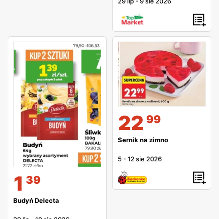
29 lip
-
9 sie 2026
22
99
Sernik na zimno
5
-
12 sie 2026
1
39
Budyń Delecta