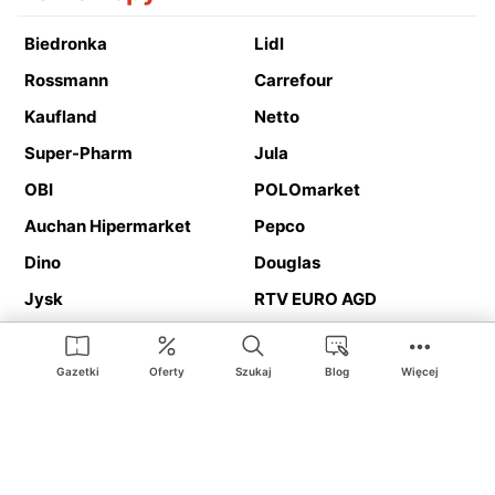
Biedronka
Lidl
Rossmann
Carrefour
Kaufland
Netto
Super-Pharm
Jula
OBI
POLOmarket
Auchan Hipermarket
Pepco
Dino
Douglas
Jysk
RTV EURO AGD
Action
Media Expert
Deichmann
Media Markt
Gazetki
Oferty
Szukaj
Blog
Więcej
Ding.pl to serwis internetowy prezentujący
gazetki promocyjne
oraz
katalogi
sklepów i dużych sieci handlowych. Dzięki
geolokalizacji otrzymasz przede wszystkim oferty sklepów, z
Twojego bliskiego otoczenia. Dodatkowo na stronie znajdziesz