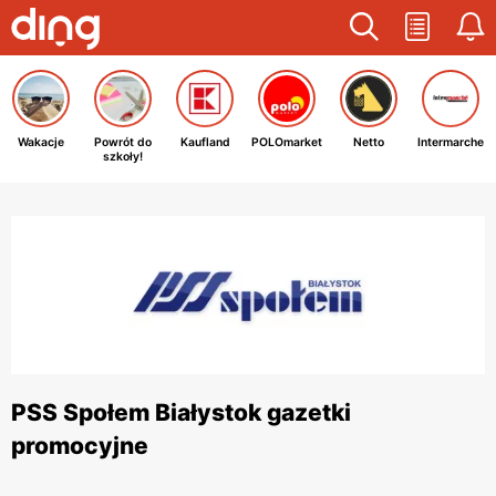
Wakacje
Powrót do
Kaufland
POLOmarket
Netto
Intermarche
szkoły!
PSS Społem Białystok gazetki
promocyjne