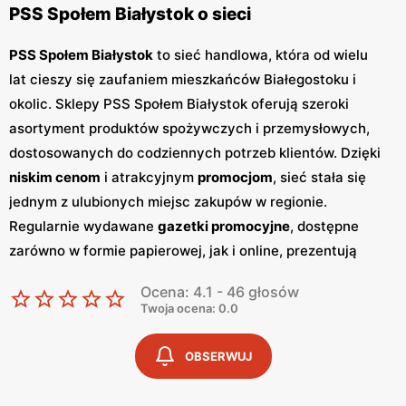
PSS Społem Białystok o sieci
PSS Społem Białystok
to sieć handlowa, która od wielu
lat cieszy się zaufaniem mieszkańców Białegostoku i
okolic. Sklepy PSS Społem Białystok oferują szeroki
asortyment produktów spożywczych i przemysłowych,
dostosowanych do codziennych potrzeb klientów. Dzięki
niskim cenom
i atrakcyjnym
promocjom
, sieć stała się
jednym z ulubionych miejsc zakupów w regionie.
Regularnie wydawane
gazetki promocyjne
, dostępne
zarówno w formie papierowej, jak i online, prezentują
najnowsze oferty i zniżki. Gazetki pojawiają się co dwa
Ocena: 4.1 - 46 głosów
tygodnie, umożliwiając klientom bieżące śledzenie
Twoja ocena: 0.0
najlepszych okazji zakupowych. PSS Społem Białystok
wspiera również lokalnych producentów, oferując świeże
OBSERWUJ
produkty od regionalnych dostawców. Sklepy sieci są
przestronne i dobrze zorganizowane, co zapewnia