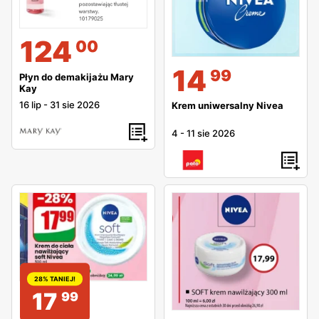
124
00
14
99
Płyn do demakijażu Mary
Kay
16 lip
-
31 sie 2026
Krem uniwersalny Nivea
4
-
11 sie 2026
28% TANIEJ!
17
99