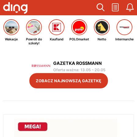
Wakacje
Powrót do
Kaufland
POLOmarket
Netto
Intermarche
szkoły!
GAZETKA ROSSMANN
Oferta ważna
:
13.05
-
20.05
ZOBACZ NAJNOWSZĄ GAZETKĘ