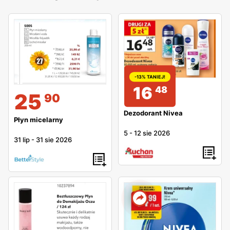
-13% TANIEJ!
16
48
25
90
Dezodorant Nivea
Płyn micelarny
5
-
12 sie 2026
31 lip
-
31 sie 2026