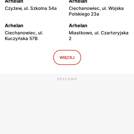
Arhelan
Arhelan
Czyżew, ul. Szkolna 54a
Ciechanowiec, ul. Wojska
Polskiego 23a
Arhelan
Arhelan
Ciechanowiec, ul.
Miastkowo, ul. Czartoryjska
Kuczyńska 57B
2
Arhelan
Arhelan
Platerów, ul. 3 Maja 15
Szepietowo, ul. Kolejowa 6c
WIĘCEJ
Arhelan
Arhelan
Łomża, ul. Kazańska 12 A
Łomża, ul. Księcia Janusza I
REKLAMA
5
Arhelan
Arhelan
Siemiatycze, ul. Pałacowa
Siemiatycze, ul. plac Jana
14b
Pawła II 40
Arhelan
Arhelan
Rudka, ul. Brańska 10
Piątnica Poduchowna, ul.
Stawiskowska 51