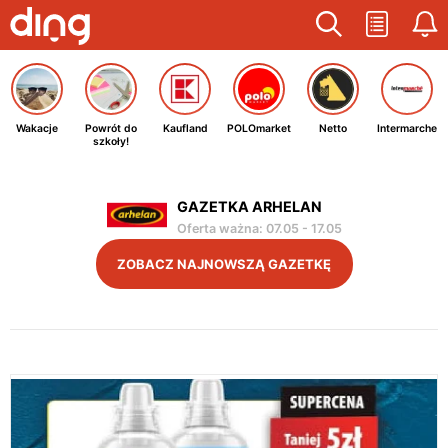
Wakacje
Powrót do
Kaufland
POLOmarket
Netto
Intermarche
szkoły!
GAZETKA ARHELAN
Oferta ważna
:
07.05
-
17.05
ZOBACZ NAJNOWSZĄ GAZETKĘ