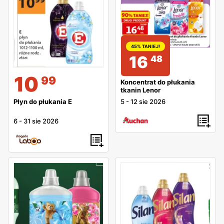
45% TANIEJ!
16
48
10
99
Koncentrat do płukania
tkanin Lenor
5
-
12 sie 2026
Płyn do płukania E
6
-
31 sie 2026