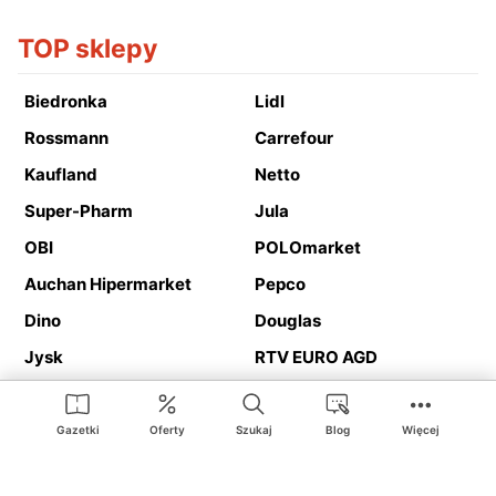
TOP sklepy
Biedronka
Lidl
Rossmann
Carrefour
Kaufland
Netto
Super-Pharm
Jula
OBI
POLOmarket
Auchan Hipermarket
Pepco
Dino
Douglas
Jysk
RTV EURO AGD
Action
Media Expert
Deichmann
Media Markt
Gazetki
Oferty
Szukaj
Blog
Więcej
Ding.pl to serwis internetowy prezentujący
gazetki promocyjne