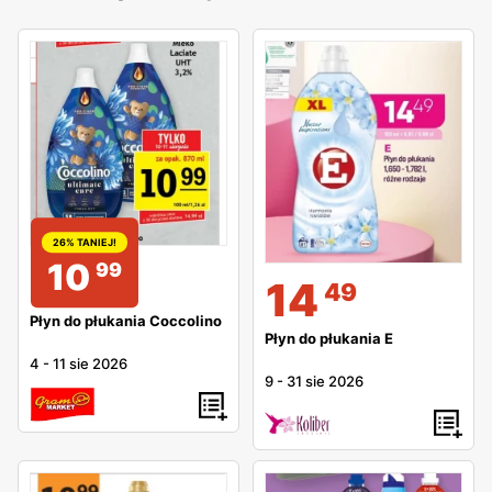
26% TANIEJ!
10
99
14
49
Płyn do płukania Coccolino
Płyn do płukania E
4
-
11 sie 2026
9
-
31 sie 2026