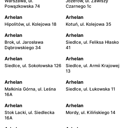
Warszawa, ul.
Józefów, ul. Zawiszy
Powązkowska 74
Czarnego 1c
Arhelan
Arhelan
Hipolitów, ul. Kolejowa 18
Kotuń, ul. Kolejowa 35
Arhelan
Arhelan
Brok, ul. Jarosława
Siedlce, ul. Feliksa Hłasko
Dąbrowskiego 34
41
Arhelan
Arhelan
Siedlce, ul. Sokołowska 126
Siedlce, ul. Armii Krajowej
13
Arhelan
Arhelan
Małkinia Górna, ul. Leśna
Siedlce, ul. Łukowska 11
16A
Arhelan
Arhelan
Stok Lacki, ul. Siedlecka
Mordy, ul. Kilińskiego 14
16A