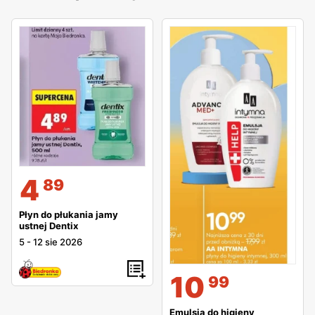
4
89
Płyn do płukania jamy
ustnej Dentix
5
-
12 sie 2026
10
99
Emulsja do higieny