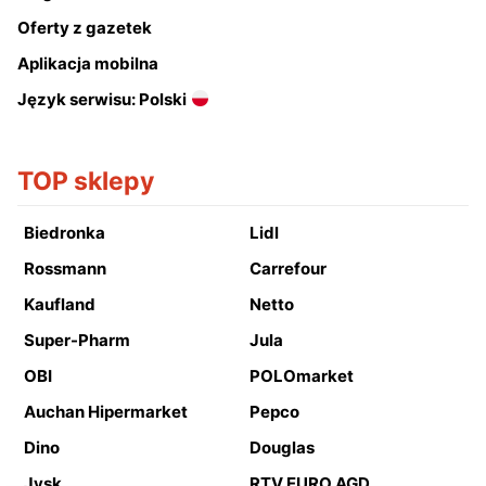
Oferty z gazetek
Aplikacja mobilna
Język serwisu: Polski
TOP sklepy
Biedronka
Lidl
Rossmann
Carrefour
Kaufland
Netto
Super-Pharm
Jula
OBI
POLOmarket
Auchan Hipermarket
Pepco
Dino
Douglas
Jysk
RTV EURO AGD