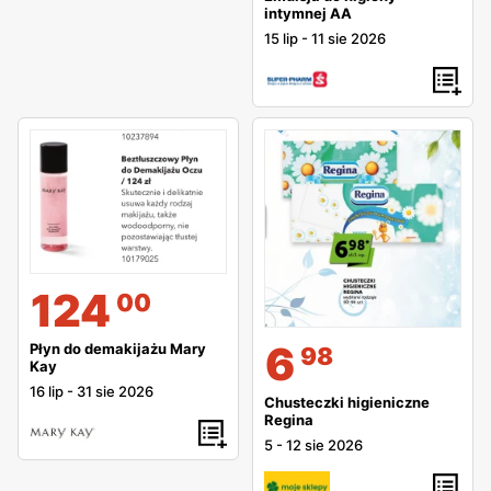
intymnej AA
15 lip
-
11 sie 2026
124
00
6
Płyn do demakijażu Mary
98
Kay
16 lip
-
31 sie 2026
Chusteczki higieniczne
Regina
5
-
12 sie 2026