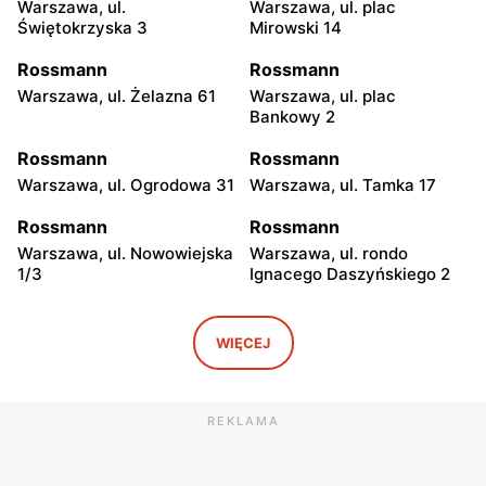
Warszawa, ul.
Warszawa, ul. plac
Świętokrzyska 3
Mirowski 14
Rossmann
Rossmann
Warszawa, ul. Żelazna 61
Warszawa, ul. plac
Bankowy 2
Rossmann
Rossmann
Warszawa, ul. Ogrodowa 31
Warszawa, ul. Tamka 17
Rossmann
Rossmann
Warszawa, ul. Nowowiejska
Warszawa, ul. rondo
1/3
Ignacego Daszyńskiego 2
Rossmann
Rossmann
Warszawa, ul. Piękna 16 b
Warszawa, ul.
WIĘCEJ
Marszałkowska 28
Rossmann
Rossmann
REKLAMA
Warszawa, ul. Senatorska 2
Warszawa, ul. Prosta 68
Rossmann
Rossmann