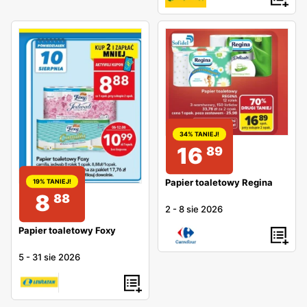
34% TANIEJ!
16
89
Papier toaletowy Regina
19% TANIEJ!
8
88
2
-
8 sie 2026
Papier toaletowy Foxy
5
-
31 sie 2026