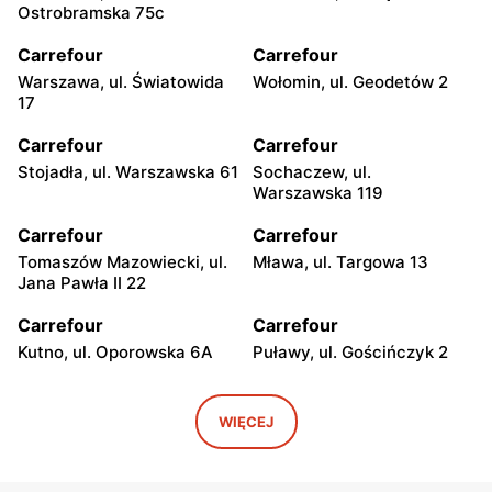
Ostrobramska 75c
Carrefour
Carrefour
Warszawa, ul. Światowida
Wołomin, ul. Geodetów 2
17
Carrefour
Carrefour
Stojadła, ul. Warszawska 61
Sochaczew, ul.
Warszawska 119
Carrefour
Carrefour
Tomaszów Mazowiecki, ul.
Mława, ul. Targowa 13
Jana Pawła II 22
Carrefour
Carrefour
Kutno, ul. Oporowska 6A
Puławy, ul. Gościńczyk 2
Carrefour
Carrefour
Łódź, ul. Stanisława
Łódź, ul. Kolumny 6/36
WIĘCEJ
Przybyszewskiego 176/178
Carrefour
Carrefour