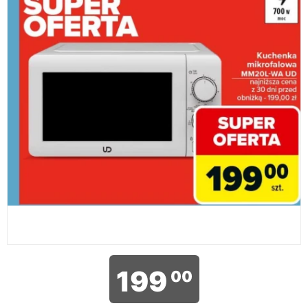
199
00