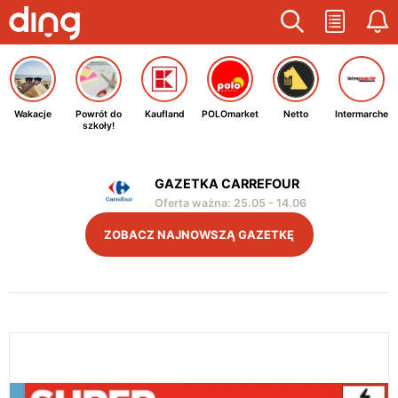
Wakacje
Powrót do
Kaufland
POLOmarket
Netto
Intermarche
szkoły!
GAZETKA CARREFOUR
Oferta ważna
:
25.05
-
14.06
ZOBACZ NAJNOWSZĄ GAZETKĘ