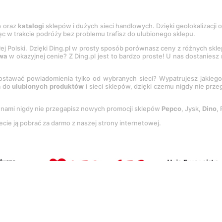
e
oraz
katalogi
sklepów i dużych sieci handlowych. Dzięki geolokalizacji
c w trakcie podróży bez problemu trafisz do ulubionego sklepu.
łej Polski. Dzięki Ding.pl w prosty sposób porównasz ceny z różnych skl
wa
w okazyjnej cenie? Z Ding.pl jest to bardzo proste! U nas dostanies
stawać powiadomienia tylko od wybranych sieci? Wypatrujesz jakieg
a do
ulubionych produktów
i sieci sklepów, dzięki czemu nigdy nie prz
Z nami nigdy nie przegapisz nowych promocji sklepów
Pepco
, Jysk,
Dino
,
ecie ją pobrać za darmo z naszej strony internetowej.