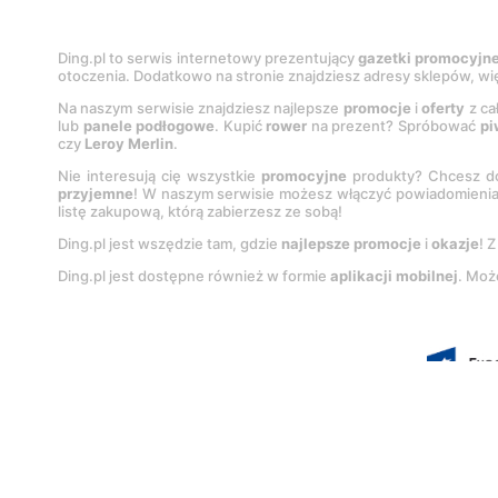
Ding.pl to serwis internetowy prezentujący
gazetki promocyjn
otoczenia. Dodatkowo na stronie znajdziesz adresy sklepów, wię
Na naszym serwisie znajdziesz najlepsze
promocje
i
oferty
z ca
lub
panele podłogowe
. Kupić
rower
na prezent? Spróbować
pi
czy
Leroy Merlin
.
Nie interesują cię wszystkie
promocyjne
produkty? Chcesz do
przyjemne
! W naszym serwisie możesz włączyć powiadomieni
listę zakupową, którą zabierzesz ze sobą!
Ding.pl jest wszędzie tam, gdzie
najlepsze promocje
i
okazje
! 
Ding.pl jest dostępne również w formie
aplikacji mobilnej
. Moż