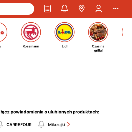
o
Rossmann
Lidl
Czas na
Ta
grilla!
kosm
łącz powiadomienia o ulubionych produktach:
CARREFOUR
Mikołajki