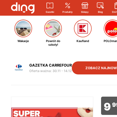
Gazetki
Produkty
Sklepy
Blog
Dni 
Wakacje
Powrót do
Kaufland
POLOmar
szkoły!
GAZETKA CARREFOUR
ZOBACZ NAJNOW
Oferta ważna
:
30.11
-
14.12
9
9