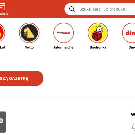
handlu
ket
Netto
Intermarche
Biedronka
Din
SZĄ GAZETKĘ
W
9