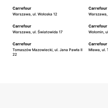
Carrefour
Carrefour
Warszawa, ul. Wołoska 12
Warszawa, 
Carrefour
Carrefour
Warszawa, ul. Światowida 17
Wołomin, u
Carrefour
Carrefour
Tomaszów Mazowiecki, ul. Jana Pawła II
Mława, ul.
22
Carrefour
Carrefour
Łódź, ul. Stanisława Przybyszewskiego
Łódź, ul. 
176/178
Carrefour
Carrefour
Pabianice, ul. Popławska 4/20
Piotrków Tr
Słowackie