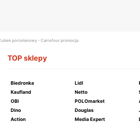
Kubek porcelanowy - Carrefour promocja
TOP sklepy
Biedronka
Lidl
Kaufland
Netto
OBI
POLOmarket
Dino
Douglas
Action
Media Expert