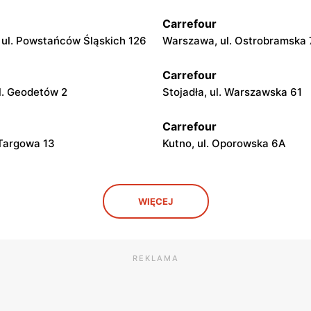
Carrefour
ul. Powstańców Śląskich 126
Warszawa, ul. Ostrobramska
Carrefour
l. Geodetów 2
Stojadła, ul. Warszawska 61
Carrefour
 Targowa 13
Kutno, ul. Oporowska 6A
Carrefour
WIĘCEJ
Kolumny 6/36
Łódź al. Ks. Bp. Władysława
Bandurskiego 49
Carrefour
REKLAMA
ybunalski, ul. Juliusza
Biała Podlaska, ul. Jana III S
go 123