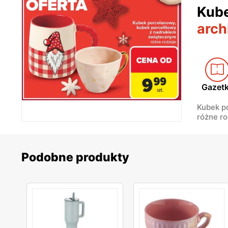
Kub
arch
Gazet
Kubek p
różne ro
Podobne produkty