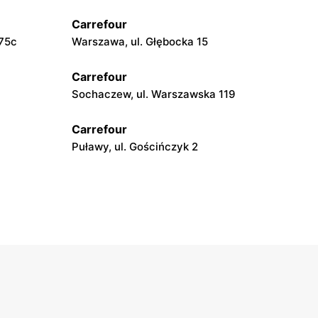
Carrefour
 75c
Warszawa, ul. Głębocka 15
Carrefour
Sochaczew, ul. Warszawska 119
Carrefour
Puławy, ul. Gościńczyk 2
Carrefour
Łódź, ul. Szparagowa 7
Carrefour
obieskiego 9
Ostrowiec Świętokrzyski, ul. Adama
Mickiewicza 30