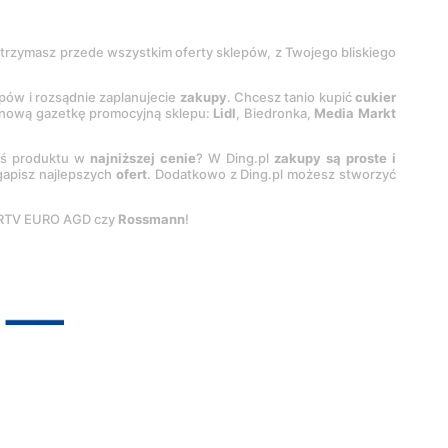
 otrzymasz przede wszystkim oferty sklepów, z Twojego bliskiego
epów i rozsądnie zaplanujecie
zakupy
. Chcesz tanio kupić
cukier
z nową gazetkę promocyjną sklepu:
Lidl
, Biedronka,
Media Markt
oś produktu w
najniższej cenie
? W Ding.pl
zakupy są proste i
egapisz najlepszych
ofert
. Dodatkowo z Ding.pl możesz stworzyć
 RTV EURO AGD czy
Rossmann
!