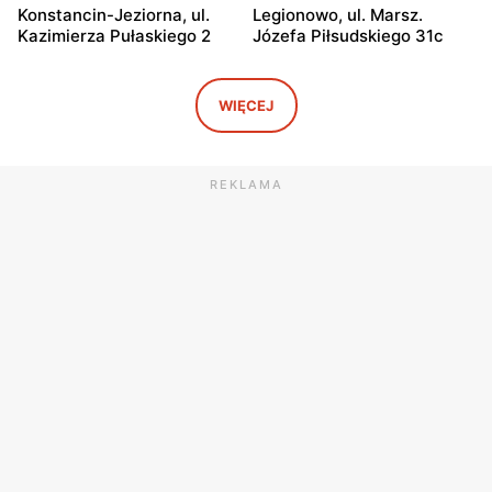
Konstancin-Jeziorna, ul.
Legionowo, ul. Marsz.
Kazimierza Pułaskiego 2
Józefa Piłsudskiego 31c
KIK
KIK
Radzymin al. Jana Pawła II
Wołomin, ul. Geodetów 2
WIĘCEJ
23
KIK
KIK
REKLAMA
Otwock, ul. Kupiecka 2
Otwock, ul. Płk. Ryszarda
Kuklińskiego 1
KIK
KIK
Nowy Dwór Mazowiecki, ul.
Tarczyn, ul. Warszawska
Gen. Jerzego Przemysława
67A
Morawicza 2b
KIK
KIK
Nowy Dwór Mazowiecki, ul.
Mińsk Mazowiecki, ul.
Warszawska 36
Warszawska 57
KIK
KIK
Mińsk Mazowiecki, ul.
Grójec, ul. Armii Krajowej