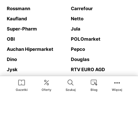
Rossmann
Carrefour
Kaufland
Netto
Super-Pharm
Jula
OBI
POLOmarket
Auchan Hipermarket
Pepco
Dino
Douglas
Jysk
RTV EURO AGD
Action
Media Expert
Deichmann
Media Markt
Gazetki
Oferty
Szukaj
Blog
Więcej
Ding.pl to serwis internetowy prezentujący
gazetki promocyjne
oraz
katalogi
sklepów i dużych sieci handlowych. Dzięki
geolokalizacji otrzymasz przede wszystkim oferty sklepów, z
Twojego bliskiego otoczenia. Dodatkowo na stronie znajdziesz
adresy sklepów, więc w trakcie podróży bez problemu trafisz do
ulubionego sklepu.