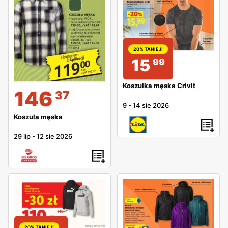
20% TANIEJ!
15
99
Koszulka męska Crivit
146
37
9
-
14 sie 2026
Koszula męska
29 lip
-
12 sie 2026
20% TANIEJ!