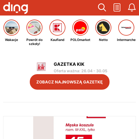
Wakacje
Powrót do
Kaufland
POLOmarket
Netto
Intermarche
szkoły!
GAZETKA KIK
Oferta ważna
:
26.04
-
30.05
ZOBACZ NAJNOWSZĄ GAZETKĘ