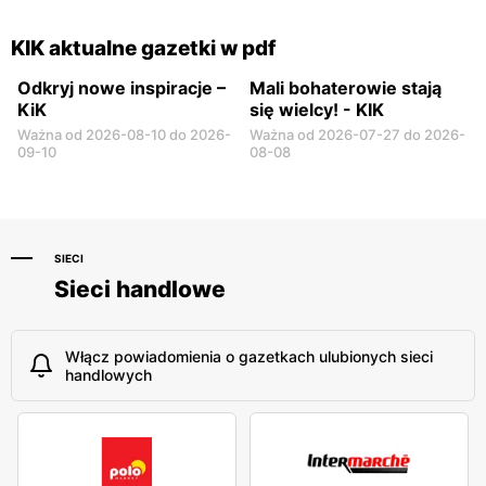
KIK aktualne gazetki w pdf
Odkryj nowe inspiracje –
Mali bohaterowie stają
KiK
się wielcy! - KIK
Ważna od 2026-08-10 do 2026-
Ważna od 2026-07-27 do 2026-
09-10
08-08
SIECI
Sieci handlowe
Włącz powiadomienia o gazetkach ulubionych sieci
handlowych