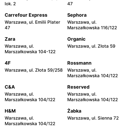
KIK
KIK
lok. 2
47
Tarczyn, ul. Warszawska
Nowy Dwór Mazowiecki, ul.
67A
Warszawska 36
Carrefour Express
Sephora
Warszawa, ul. Emilii Plater
Warszawa, ul.
KIK
KIK
47
Marszałkowska 116/122
Mińsk Mazowiecki, ul.
Mińsk Mazowiecki, ul.
Warszawska 57
Konstantego Rudzkiego 9
Zara
Organic
Warszawa, ul.
Warszawa, ul. Złota 59
KIK
KIK
Marszałkowska 104-122
Grójec, ul. Armii Krajowej
Żyrardów, ul. Kilińskiego 9
50
4F
Rossmann
Warszawa, ul. Złota 59/258
Warszawa, ul.
KIK
KIK
Marszałkowska 104/122
Wyszków, ul. Centralna 4
Warka, ul. Puławska 30B
C&A
Reserved
KIK
KIK
Warszawa, ul.
Warszawa, ul.
Pułtusk, ul. Nowy Rynek 2
Garwolin al. Legionów 2
Marszałkowska 104/122
Marszałkowska 104/122
KIK
KIK
H&M
Żabka
Płońsk, ul. Warszawska 59
Płońsk, ul. Młodzieżowa 28
Warszawa, ul.
Warszawa, ul. Sienna 72
Marszałkowska 104/122