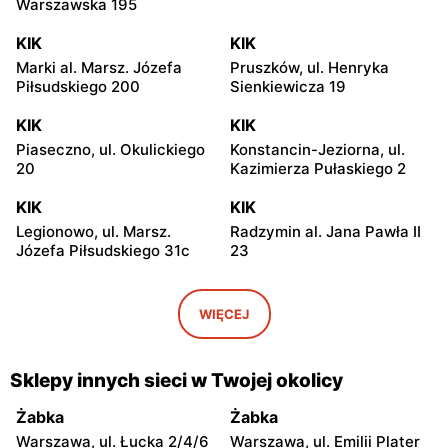
Warszawska 195
KIK
KIK
Marki al. Marsz. Józefa
Pruszków, ul. Henryka
Piłsudskiego 200
Sienkiewicza 19
KIK
KIK
Piaseczno, ul. Okulickiego
Konstancin-Jeziorna, ul.
20
Kazimierza Pułaskiego 2
KIK
KIK
Legionowo, ul. Marsz.
Radzymin al. Jana Pawła II
Józefa Piłsudskiego 31c
23
KIK
KIK
Wołomin, ul. Geodetów 2
Otwock, ul. Kupiecka 2
WIĘCEJ
KIK
KIK
Otwock, ul. Płk. Ryszarda
Nowy Dwór Mazowiecki, ul.
Sklepy innych sieci w Twojej okolicy
Kuklińskiego 1
Gen. Jerzego Przemysława
Morawicza 2b
Żabka
Żabka
Warszawa, ul. Łucka 2/4/6
Warszawa, ul. Emilii Plater