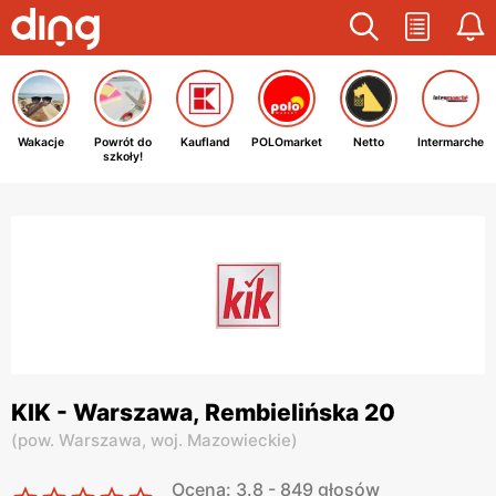
Wakacje
Powrót do
Kaufland
POLOmarket
Netto
Intermarche
szkoły!
KIK - Warszawa, Rembielińska 20
(
pow. Warszawa,
woj. Mazowieckie
)
Ocena: 3.8 - 849 głosów