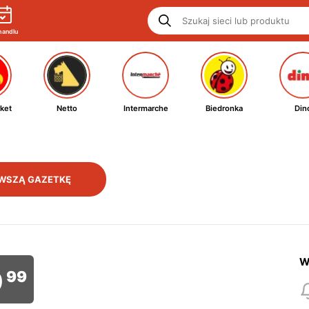
handlu
ket
Netto
Intermarche
Biedronka
Din
WSZĄ GAZETKĘ
W
9
99