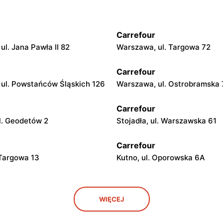
Carrefour
ul. Jana Pawła II 82
Warszawa, ul. Targowa 72
Carrefour
ul. Powstańców Śląskich 126
Warszawa, ul. Ostrobramska
Carrefour
l. Geodetów 2
Stojadła, ul. Warszawska 61
Carrefour
 Targowa 13
Kutno, ul. Oporowska 6A
Carrefour
WIĘCEJ
Kolumny 6/36
Łódź al. Ks. Bp. Władysława
Bandurskiego 49