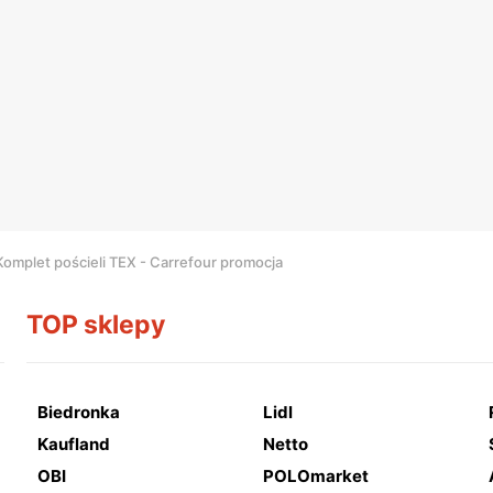
Komplet pościeli TEX - Carrefour promocja
TOP sklepy
Biedronka
Lidl
Kaufland
Netto
OBI
POLOmarket