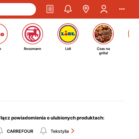
o
Rossmann
Lidl
Czas na
Ta
grilla!
kosm
łącz powiadomienia o ulubionych produktach:
CARREFOUR
Tekstylia