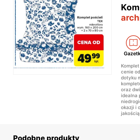
Komp
arch
Gazet
Komplet 
cenie od
dotyku m
komplet
oraz dw
idealna
niedrogi
okazji i
jakością
Podobne produkty