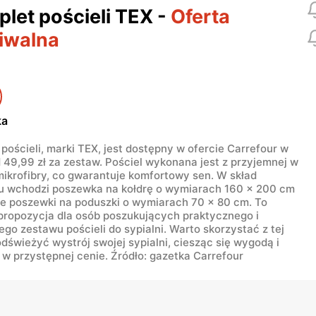
let pościeli TEX
-
Oferta
iwalna
ka
pościeli, marki TEX, jest dostępny w ofercie Carrefour w
 49,99 zł za zestaw. Pościel wykonana jest z przyjemnej w
ikrofibry, co gwarantuje komfortowy sen. W skład
u wchodzi poszewka na kołdrę o wymiarach 160 x 200 cm
ie poszewki na poduszki o wymiarach 70 x 80 cm. To
 propozycja dla osób poszukujących praktycznego i
ego zestawu pościeli do sypialni. Warto skorzystać z tej
 odświeżyć wystrój swojej sypialni, ciesząc się wygodą i
 w przystępnej cenie. Źródło: gazetka Carrefour