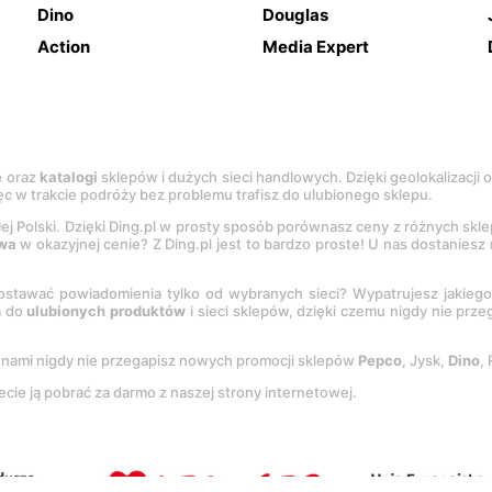
Dino
Douglas
Action
Media Expert
e
oraz
katalogi
sklepów i dużych sieci handlowych. Dzięki geolokalizacji
c w trakcie podróży bez problemu trafisz do ulubionego sklepu.
łej Polski. Dzięki Ding.pl w prosty sposób porównasz ceny z różnych skl
wa
w okazyjnej cenie? Z Ding.pl jest to bardzo proste! U nas dostanies
stawać powiadomienia tylko od wybranych sieci? Wypatrujesz jakieg
a do
ulubionych produktów
i sieci sklepów, dzięki czemu nigdy nie prz
Z nami nigdy nie przegapisz nowych promocji sklepów
Pepco
, Jysk,
Dino
,
ecie ją pobrać za darmo z naszej strony internetowej.