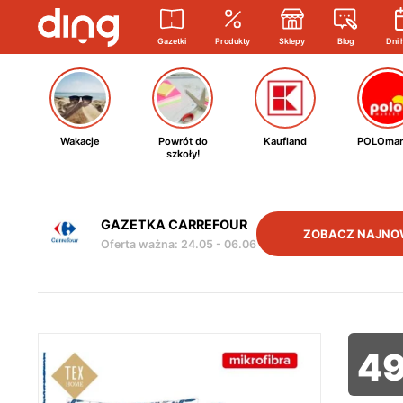
Gazetki
Produkty
Sklepy
Blog
Dni 
Wakacje
Powrót do
Kaufland
POLOmar
szkoły!
GAZETKA CARREFOUR
ZOBACZ NAJNO
Oferta ważna
:
24.05
-
06.06
4