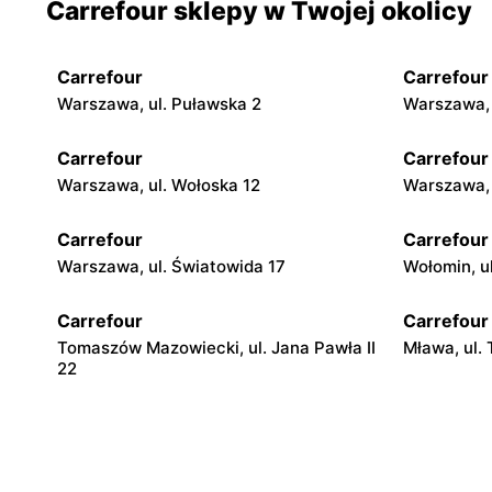
Carrefour sklepy w Twojej okolicy
Carrefour
Carrefour
Warszawa, ul. Puławska 2
Warszawa, 
Carrefour
Carrefour
Warszawa, ul. Wołoska 12
Warszawa, 
Carrefour
Carrefour
Warszawa, ul. Światowida 17
Wołomin, u
Carrefour
Carrefour
Tomaszów Mazowiecki, ul. Jana Pawła II
Mława, ul.
22
Carrefour
Carrefour
Łódź, ul. Stanisława Przybyszewskiego
Łódź, ul. 
176/178