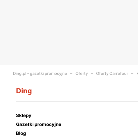
Ding.pl - gazetki promocyjne
Oferty
Oferty Carrefour
Ding
Sklepy
Gazetki promocyjne
Blog