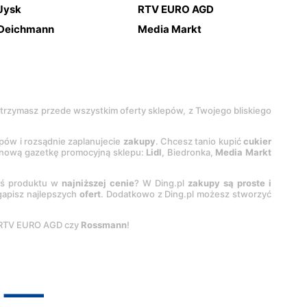
Jysk
RTV EURO AGD
Deichmann
Media Markt
 otrzymasz przede wszystkim oferty sklepów, z Twojego bliskiego
epów i rozsądnie zaplanujecie
zakupy
. Chcesz tanio kupić
cukier
z nową gazetkę promocyjną sklepu:
Lidl
, Biedronka,
Media Markt
oś produktu w
najniższej cenie
? W Ding.pl
zakupy są proste i
egapisz najlepszych
ofert
. Dodatkowo z Ding.pl możesz stworzyć
 RTV EURO AGD czy
Rossmann
!