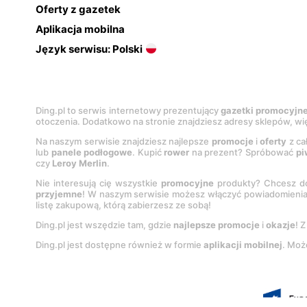
Oferty z gazetek
Aplikacja mobilna
Język serwisu: Polski
Ding.pl to serwis internetowy prezentujący
gazetki promocyjn
otoczenia. Dodatkowo na stronie znajdziesz adresy sklepów, wię
Na naszym serwisie znajdziesz najlepsze
promocje
i
oferty
z ca
lub
panele podłogowe
. Kupić
rower
na prezent? Spróbować
pi
czy
Leroy Merlin
.
Nie interesują cię wszystkie
promocyjne
produkty? Chcesz do
przyjemne
! W naszym serwisie możesz włączyć powiadomieni
listę zakupową, którą zabierzesz ze sobą!
Ding.pl jest wszędzie tam, gdzie
najlepsze promocje
i
okazje
! 
Ding.pl jest dostępne również w formie
aplikacji mobilnej
. Moż