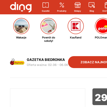
Gazetki
Produkty
Sklepy
Blog
Dni 
Wakacje
Powrót do
Kaufland
POLOmar
szkoły!
GAZETKA BIEDRONKA
ZOBACZ NAJNO
Oferta ważna
:
02.06
-
06.06
2