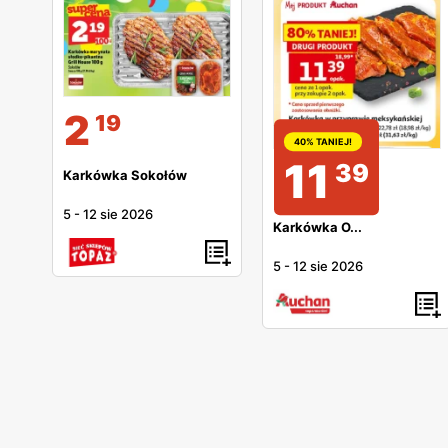
2
19
40% TANIEJ!
11
39
Karkówka Sokołów
5
-
12 sie 2026
Karkówka O...
5
-
12 sie 2026