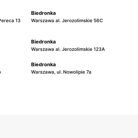
Biedronka
Pereca 13
Warszawa al. Jerozolimskie 56C
Biedronka
Warszawa al. Jerozolimskie 123A
Biedronka
o
Warszawa, ul. Nowolipie 7a
Biedronka
Warszawa, ul. Juliana Ursyna
Niemcewicza 8
Biedronka
6
Warszawa, ul. Górnośląska 6