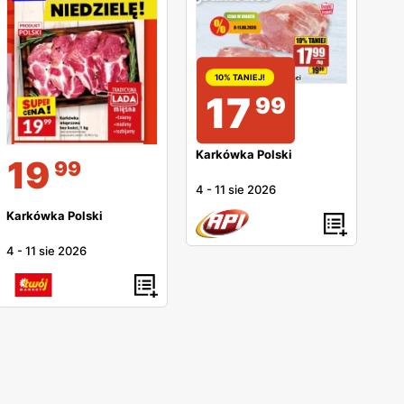
10% TANIEJ!
17
99
Karkówka Polski
19
99
4
-
11 sie 2026
Karkówka Polski
4
-
11 sie 2026