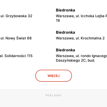
Biedronka
ul. Grzybowska 32
Warszawa, ul. Icchoka Lejba 
19
Biedronka
ul. Nowy Świat 68
Warszawa, ul. Krochmalna 2
Biedronka
l. Solidarności 115
Warszawa, ul. rondo Ignaceg
Daszyńskiego 2C, bud.
Biedronka
WIĘCEJ
l. Solidarności 86 88
Warszawa, ul. Dobra 42
Biedronka
REKLAMA
ul. Juliana Ursyna
Warszawa, ul. Bonifraterska 
za 26