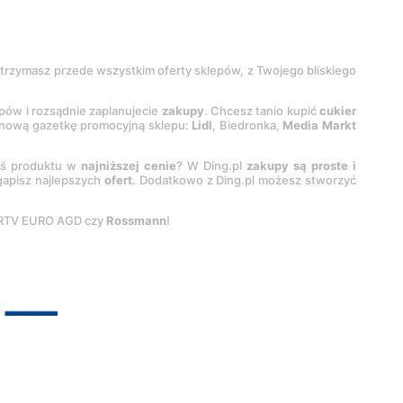
 otrzymasz przede wszystkim oferty sklepów, z Twojego bliskiego
epów i rozsądnie zaplanujecie
zakupy
. Chcesz tanio kupić
cukier
z nową gazetkę promocyjną sklepu:
Lidl
, Biedronka,
Media Markt
oś produktu w
najniższej cenie
? W Ding.pl
zakupy są proste i
egapisz najlepszych
ofert
. Dodatkowo z Ding.pl możesz stworzyć
 RTV EURO AGD czy
Rossmann
!