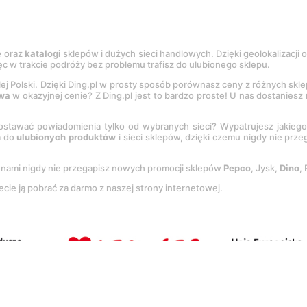
e
oraz
katalogi
sklepów i dużych sieci handlowych. Dzięki geolokalizacji
c w trakcie podróży bez problemu trafisz do ulubionego sklepu.
łej Polski. Dzięki Ding.pl w prosty sposób porównasz ceny z różnych skl
wa
w okazyjnej cenie? Z Ding.pl jest to bardzo proste! U nas dostanies
stawać powiadomienia tylko od wybranych sieci? Wypatrujesz jakieg
a do
ulubionych produktów
i sieci sklepów, dzięki czemu nigdy nie prz
Z nami nigdy nie przegapisz nowych promocji sklepów
Pepco
, Jysk,
Dino
,
ecie ją pobrać za darmo z naszej strony internetowej.