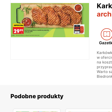
Kark
arch
Gazet
Karkówka
w oferci
na koszt
przypraw
Warto sz
Biedron
Podobne produkty