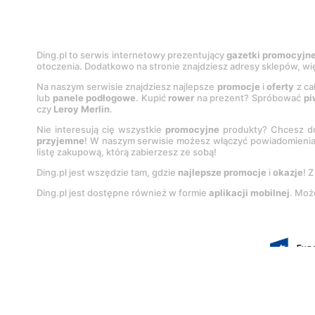
Ding.pl to serwis internetowy prezentujący
gazetki promocyjn
otoczenia. Dodatkowo na stronie znajdziesz adresy sklepów, wię
Na naszym serwisie znajdziesz najlepsze
promocje
i
oferty
z ca
lub
panele podłogowe
. Kupić
rower
na prezent? Spróbować
pi
czy
Leroy Merlin
.
Nie interesują cię wszystkie
promocyjne
produkty? Chcesz do
przyjemne
! W naszym serwisie możesz włączyć powiadomieni
listę zakupową, którą zabierzesz ze sobą!
Ding.pl jest wszędzie tam, gdzie
najlepsze promocje
i
okazje
! 
Ding.pl jest dostępne również w formie
aplikacji mobilnej
. Moż