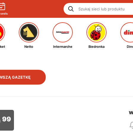
handlu
ket
Netto
Intermarche
Biedronka
Din
WSZĄ GAZETKĘ
W
9
99