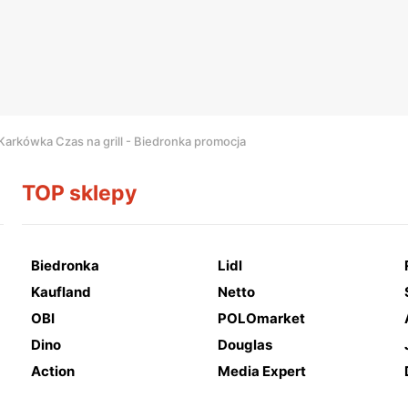
Karkówka Czas na grill - Biedronka promocja
TOP sklepy
Biedronka
Lidl
Kaufland
Netto
OBI
POLOmarket
Dino
Douglas
Action
Media Expert