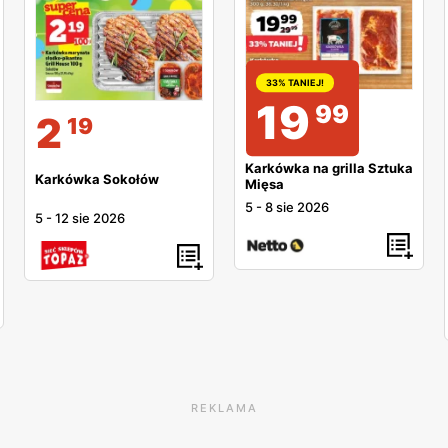
33% TANIEJ!
19
99
2
19
Karkówka na grilla Sztuka
Karkówka Sokołów
Mięsa
5
-
8 sie 2026
5
-
12 sie 2026
REKLAMA