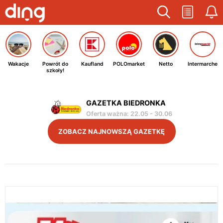
Wakacje
Powrót do
Kaufland
POLOmarket
Netto
Intermarche
szkoły!
GAZETKA BIEDRONKA
Oferta ważna
:
22.05
-
30.06
ZOBACZ NAJNOWSZĄ GAZETKĘ