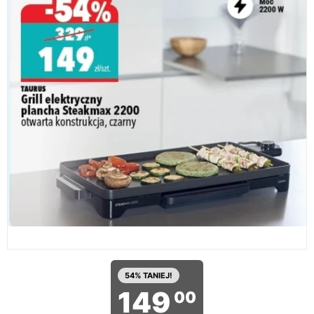
54% TANIEJ!
149
00