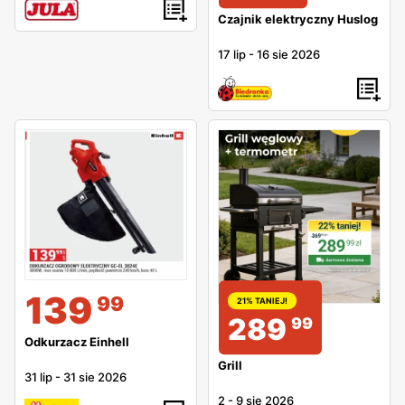
Czajnik elektryczny Huslog
17 lip
-
16 sie 2026
139
99
21% TANIEJ!
289
99
Odkurzacz Einhell
Grill
31 lip
-
31 sie 2026
2
-
9 sie 2026