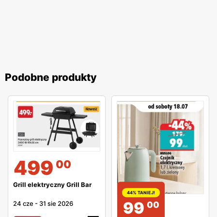
Podobne produkty
499
00
Grill elektryczny Grill Bar
44% TANIEJ!
99
24 cze
-
31 sie 2026
00