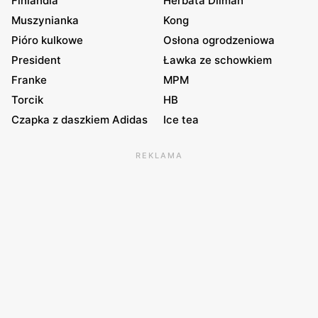
Finlandia
Herbata Dilmah
Muszynianka
Kong
Pióro kulkowe
Osłona ogrodzeniowa
President
Ławka ze schowkiem
Franke
MPM
Torcik
HB
Czapka z daszkiem Adidas
Ice tea
REKLAMA