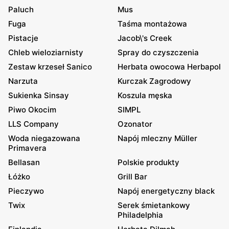
Paluch
Mus
Fuga
Taśma montażowa
Pistacje
Jacob\'s Creek
Chleb wieloziarnisty
Spray do czyszczenia
Zestaw krzeseł Sanico
Herbata owocowa Herbapol
Narzuta
Kurczak Zagrodowy
Sukienka Sinsay
Koszula męska
Piwo Okocim
SIMPL
LLS Company
Ozonator
Woda niegazowana
Napój mleczny Müller
Primavera
Bellasan
Polskie produkty
Łóżko
Grill Bar
Pieczywo
Napój energetyczny black
Twix
Serek śmietankowy
Philadelphia