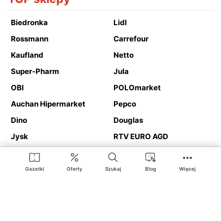
Biedronka
Lidl
Rossmann
Carrefour
Kaufland
Netto
Super-Pharm
Jula
OBI
POLOmarket
Auchan Hipermarket
Pepco
Dino
Douglas
Jysk
RTV EURO AGD
Action
Media Expert
Deichmann
Media Markt
Gazetki
Oferty
Szukaj
Blog
Więcej
Ding.pl to serwis internetowy prezentujący
gazetki promocyjne
oraz
katalogi
sklepów i dużych sieci handlowych. Dzięki
geolokalizacji otrzymasz przede wszystkim oferty sklepów, z