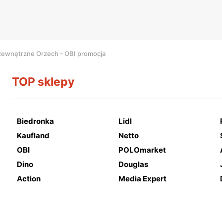
zewnętrzne Orzech - OBI promocja
TOP sklepy
Biedronka
Lidl
Kaufland
Netto
OBI
POLOmarket
Dino
Douglas
Action
Media Expert