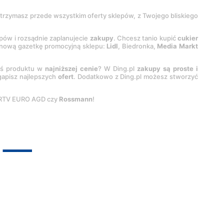
 otrzymasz przede wszystkim oferty sklepów, z Twojego bliskiego
epów i rozsądnie zaplanujecie
zakupy
. Chcesz tanio kupić
cukier
z nową gazetkę promocyjną sklepu:
Lidl
, Biedronka,
Media Markt
oś produktu w
najniższej cenie
? W Ding.pl
zakupy są proste i
egapisz najlepszych
ofert
. Dodatkowo z Ding.pl możesz stworzyć
 RTV EURO AGD czy
Rossmann
!
pyright by
INTERIA.PL
1999-
2026
. Wszystkie prawa zastrzeżone.