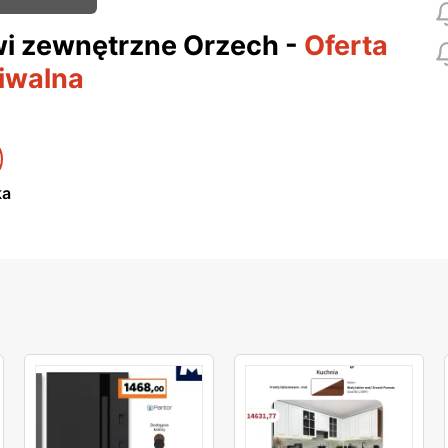
i zewnętrzne Orzech
-
Oferta
iwalna
ka