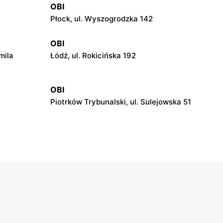
OBI
Płock, ul. Wyszogrodzka 142
OBI
mila
Łódź, ul. Rokicińska 192
OBI
Piotrków Trybunalski, ul. Sulejowska 51
OBI
Kielce, ul. Zagnańska 67
OBI
harda 1
Toruń, ul. szosa Lubicka 130
OBI
Ostrów Wielkopolski, ul. Kaliska 120