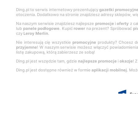
Ding.pl to serwis internetowy prezentujący
gazetki promocyjn
otoczenia. Dodatkowo na stronie znajdziesz adresy sklepów, wię
Na naszym serwisie znajdziesz najlepsze
promocje
i
oferty
z ca
lub
panele podłogowe
. Kupić
rower
na prezent? Spróbować
pi
czy
Leroy Merlin
.
Nie interesują cię wszystkie
promocyjne
produkty? Chcesz do
przyjemne
! W naszym serwisie możesz włączyć powiadomieni
listę zakupową, którą zabierzesz ze sobą!
Ding.pl jest wszędzie tam, gdzie
najlepsze promocje
i
okazje
! 
Ding.pl jest dostępne również w formie
aplikacji mobilnej
. Moż
Korzystanie z portalu oznacza akcep