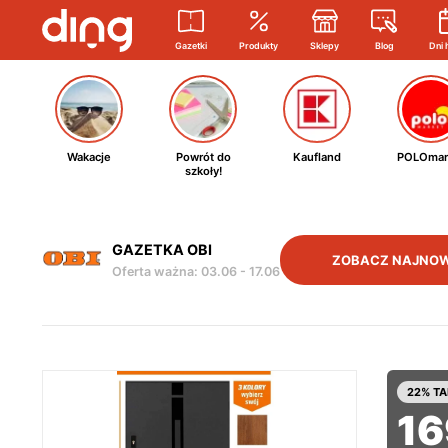
Gazetki
Produkty
Sklepy
Blog
Dni 
Wakacje
Powrót do
Kaufland
POLOmar
szkoły!
GAZETKA OBI
ZOBACZ NAJNOW
Oferta ważna
:
03.06
-
17.06
22% TA
16