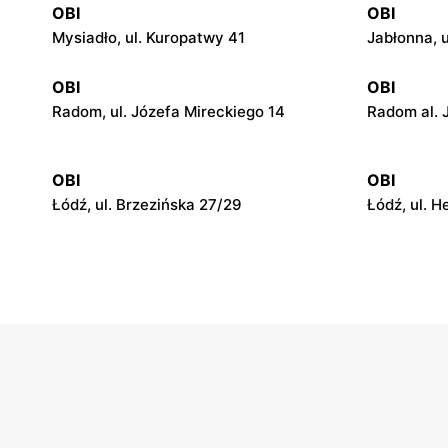
OBI
OBI
Mysiadło, ul. Kuropatwy 41
Jabłonna, 
OBI
OBI
Radom, ul. Józefa Mireckiego 14
Radom al. 
OBI
OBI
Łódź, ul. Brzezińska 27/29
Łódź, ul. 
OBI
OBI
Włocławek, ul. Cmentarna 2-6
Lublin, ul.
OBI
OBI
Lublin, ul. Chemiczna 2
Olsztyn al
Sikorskieg
OBI
OBI
Częstochowa, ul. Stefana
Częstochow