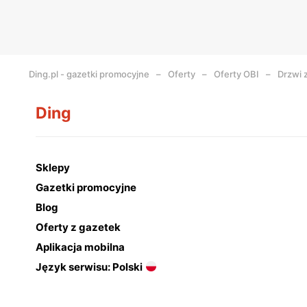
Ding.pl - gazetki promocyjne
Oferty
Oferty OBI
Drzwi 
Ding
Sklepy
Gazetki promocyjne
Blog
Oferty z gazetek
Aplikacja mobilna
Język serwisu: Polski