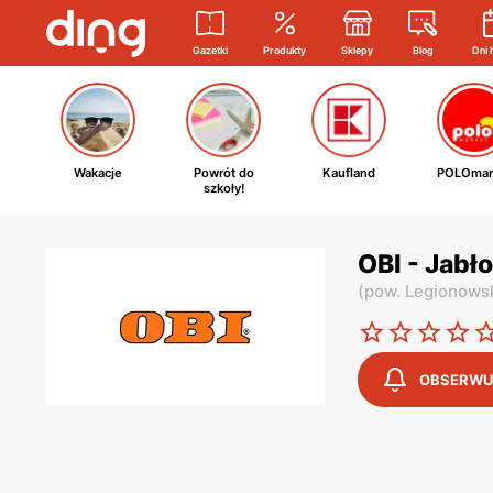
Gazetki
Produkty
Sklepy
Blog
Dni 
Wakacje
Powrót do
Kaufland
POLOmar
szkoły!
OBI - Jabł
(
pow. Legionows
OBSERWU