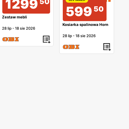
1299
50
599
50
Zestaw mebli
Kosiarka spalinowa Horn
28 lip
-
18 sie 2026
28 lip
-
18 sie 2026