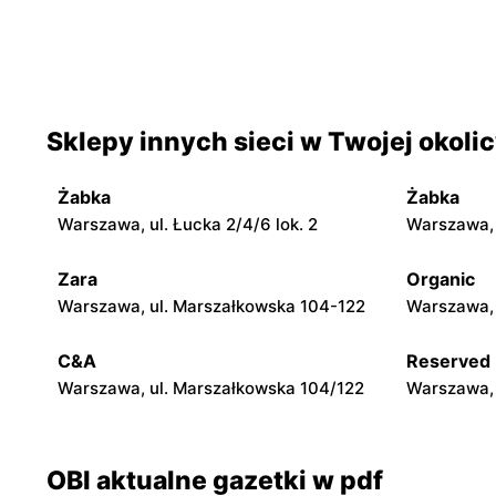
OBI
OBI
Lublin, ul. Zwycięska 6
Kielce, ul
OBI
OBI
Sklepy innych sieci w Twojej okoli
Olsztyn al. Generała Władysława
Olsztyn, u
Sikorskiego 2b
Żabka
Żabka
OBI
OBI
Warszawa, ul. Łucka 2/4/6 lok. 2
Warszawa, u
Częstochowa, ul. Gen. Leopolda
Bydgoszcz,
Okulickiego 16/18
Zara
Organic
Warszawa, ul. Marszałkowska 104-122
Warszawa, 
OBI
OBI
Suwałki, ul. Armii Krajowej 35
Kraków al.
C&A
Reserved
Komorowsk
Warszawa, ul. Marszałkowska 104/122
Warszawa, 
OBI aktualne gazetki w pdf