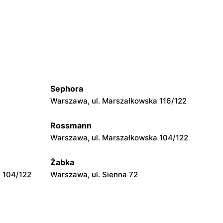
OBI
Lublin, ul. Chemiczna 2
OBI
Częstochowa, ul. Stefana
Kisielewskiego 8/16
Sephora
OBI
Warszawa, ul. Marszałkowska 116/122
ska 120
Dąbrowa Górnicza, ul. Jana III
Sobieskiego 6a
Rossmann
Warszawa, ul. Marszałkowska 104/122
OBI
Czeladź, ul. Będzińska 80
Żabka
 104/122
Warszawa, ul. Sienna 72