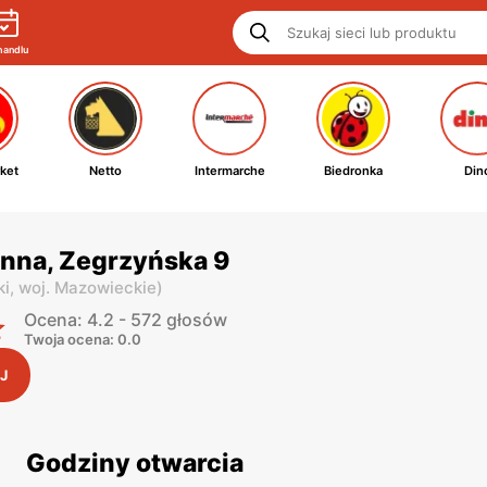
handlu
ket
Netto
Intermarche
Biedronka
Din
onna, Zegrzyńska 9
ki,
woj. Mazowieckie
)
Ocena: 4.2 - 572 głosów
Twoja ocena: 0.0
J
Godziny otwarcia