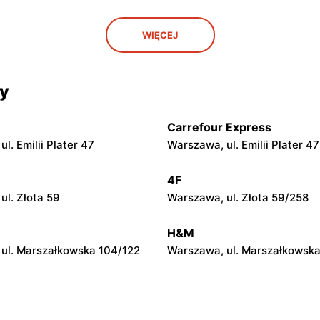
OBI
WIĘCEJ
. Radomska 8
Kielce, ul. Zagnańska 67
OBI
cy
l. Władysława Leonharda 1
Toruń, ul. szosa Lubicka 130
Carrefour Express
OBI
l. Emilii Plater 47
Warszawa, ul. Emilii Plater 47
 ul. Fabryczna 1
Ostrów Wielkopolski, ul. Kali
4F
ul. Złota 59
Warszawa, ul. Złota 59/258
OBI
 Gen. Tadeusza Bora-
Kraków, ul. Stawowa 68
H&M
iego 31
ul. Marszałkowska 104/122
Warszawa, ul. Marszałkowska