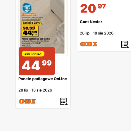
20
97
Gont Nexler
28 lip
-
18 sie 2026
25% TANIEJ!
44
99
Panele podłogowe OnLine
28 lip
-
18 sie 2026