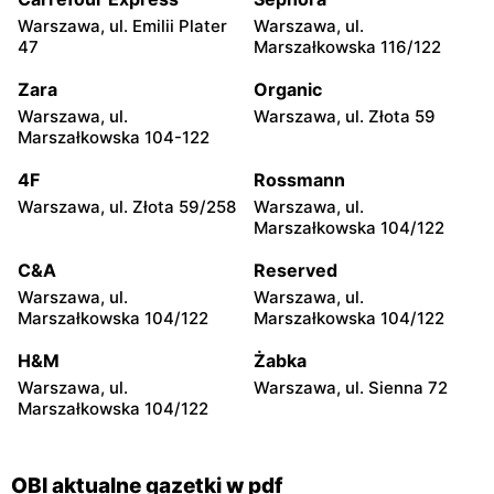
Toruń, ul. szosa Lubicka
Częstochowa, ul. Stefana
Warszawa, ul. Emilii Plater
Warszawa, ul.
130
Kisielewskiego 8/16
47
Marszałkowska 116/122
OBI
OBI
Zara
Organic
Częstochowa, ul. Gen.
Bydgoszcz, ul. Fabryczna 1
Warszawa, ul.
Warszawa, ul. Złota 59
Leopolda Okulickiego 16/18
Marszałkowska 104-122
OBI
OBI
4F
Rossmann
Ostrów Wielkopolski, ul.
Dąbrowa Górnicza, ul. Jana
Warszawa, ul. Złota 59/258
Warszawa, ul.
Kaliska 120
III Sobieskiego 6a
Marszałkowska 104/122
OBI
OBI
C&A
Reserved
Suwałki, ul. Armii Krajowej
Kraków al. Gen. Tadeusza
Warszawa, ul.
Warszawa, ul.
35
Bora-Komorowskiego 31
Marszałkowska 104/122
Marszałkowska 104/122
OBI
OBI
H&M
Żabka
Kraków, ul. Stawowa 68
Czeladź, ul. Będzińska 80
Warszawa, ul.
Warszawa, ul. Sienna 72
Marszałkowska 104/122
OBI aktualne gazetki w pdf