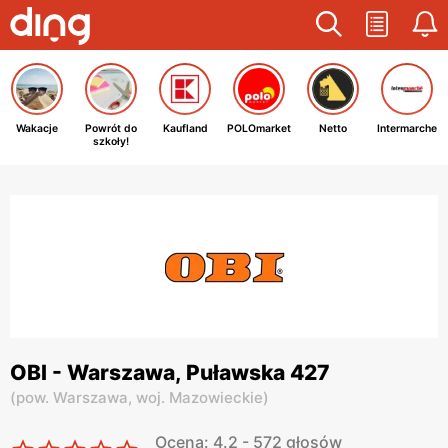
Wakacje
Powrót do
Kaufland
POLOmarket
Netto
Intermarche
szkoły!
OBI - Warszawa, Puławska 427
(
pow. Warszawa,
woj. Mazowieckie
)
Ocena: 4.2 - 572 głosów