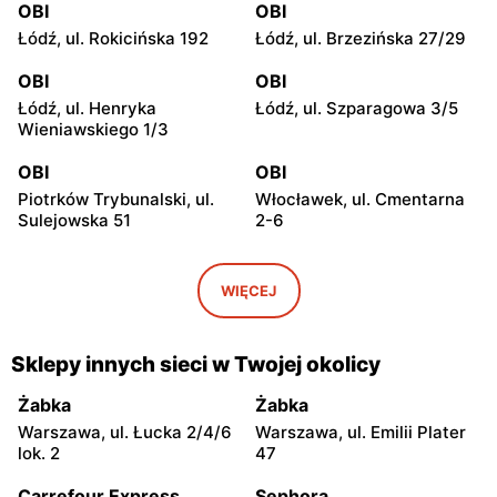
OBI
OBI
Łódź, ul. Rokicińska 192
Łódź, ul. Brzezińska 27/29
OBI
OBI
Łódź, ul. Henryka
Łódź, ul. Szparagowa 3/5
Wieniawskiego 1/3
OBI
OBI
Piotrków Trybunalski, ul.
Włocławek, ul. Cmentarna
Sulejowska 51
2-6
OBI
OBI
Lublin, ul. Zwycięska 6
Kielce, ul. Radomska 8
WIĘCEJ
OBI
OBI
Kielce, ul. Zagnańska 67
Lublin, ul. Chemiczna 2
Sklepy innych sieci w Twojej okolicy
OBI
OBI
Żabka
Żabka
Olsztyn al. Generała
Olsztyn, ul. Władysława
Warszawa, ul. Łucka 2/4/6
Warszawa, ul. Emilii Plater
Władysława Sikorskiego 2b
Leonharda 1
lok. 2
47
OBI
OBI
Carrefour Express
Sephora