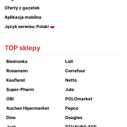
Oferty z gazetek
Aplikacja mobilna
Język serwisu: Polski
TOP sklepy
Biedronka
Lidl
Rossmann
Carrefour
Kaufland
Netto
Super-Pharm
Jula
OBI
POLOmarket
Auchan Hipermarket
Pepco
Dino
Douglas
Jysk
RTV EURO AGD