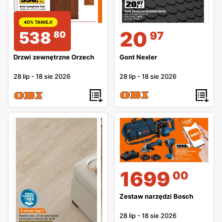
40% TANIEJ!
20
538
97
80
Gont Nexler
Drzwi zewnętrzne Orzech
28 lip
-
18 sie 2026
28 lip
-
18 sie 2026
1699
00
Zestaw narzędzi Bosch
28 lip
-
18 sie 2026