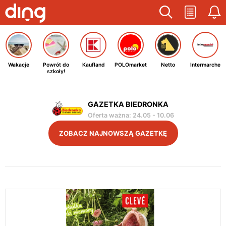
Wakacje
Powrót do
Kaufland
POLOmarket
Netto
Intermarche
szkoły!
GAZETKA BIEDRONKA
Oferta ważna
:
24.05
-
10.06
ZOBACZ NAJNOWSZĄ GAZETKĘ