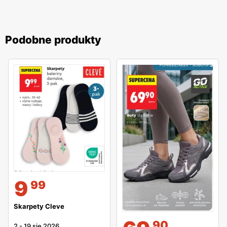
Podobne produkty
9
99
Skarpety Cleve
90
2
-
19 sie 2026