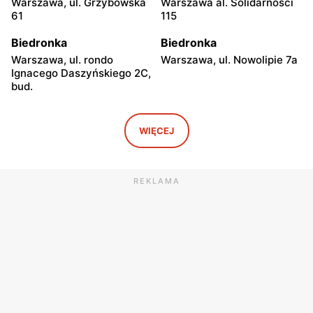
Warszawa, ul. Grzybowska
Warszawa al. Solidarności
61
115
Biedronka
Biedronka
Warszawa, ul. rondo
Warszawa, ul. Nowolipie 7a
Ignacego Daszyńskiego 2C,
bud.
Biedronka
Biedronka
Warszawa, ul. Ogrodowa 58
Warszawa al. Solidarności
WIĘCEJ
86 88
Biedronka
Biedronka
REKLAMA
Warszawa, ul. Dobra 42
Warszawa, ul. Juliana
Ursyna Niemcewicza 8
Biedronka
Biedronka
Warszawa, ul. Solec 24
Warszawa, ul. Juliana
Ursyna Niemcewicza 26
Biedronka
Biedronka
Warszawa, ul.
Warszawa, ul. Górnośląska