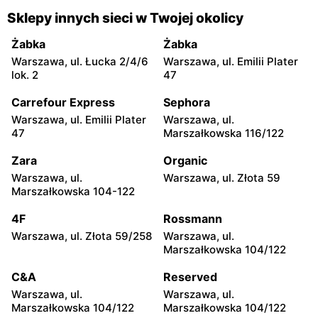
Gorzyce, ul. Szkolna 44
Grębów, ul. Wydrza 180
Sklepy innych sieci w Twojej okolicy
moje sklepy
moje sklepy
Żabka
Żabka
Jadachy, ul. Jadachy 111
Jeżowe, ul. Zalesie 77
Warszawa, ul. Łucka 2/4/6
Warszawa, ul. Emilii Plater
lok. 2
47
moje sklepy
moje sklepy
Carrefour Express
Sephora
Kazimierza Wielka, ul.
Kamień, ul. Błonie 23
Kolejowa 15
Warszawa, ul. Emilii Plater
Warszawa, ul.
47
Marszałkowska 116/122
moje sklepy
moje sklepy
Zara
Organic
Górki, ul. Górki 71
Gumniska, ul. Gumniska
157C
Warszawa, ul.
Warszawa, ul. Złota 59
Marszałkowska 104-122
moje sklepy
moje sklepy
4F
Rossmann
Iwierzyce, ul. Iwierzyce
Tczew, ul. Franciszka Żwirki
152A
61
Warszawa, ul. Złota 59/258
Warszawa, ul.
Marszałkowska 104/122
moje sklepy
moje sklepy
C&A
Reserved
Hyżne, ul. Hyżne 100
Jarosław, ul. Pełkińska 147
Warszawa, ul.
Warszawa, ul.
moje sklepy
moje sklepy
Marszałkowska 104/122
Marszałkowska 104/122