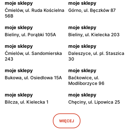
moje sklepy
moje sklepy
Ćmielów, ul. Ruda Kościelna
Górno, ul. Bęczków 87
56B
moje sklepy
moje sklepy
Bieliny, ul. Porąbki 105A
Bieliny, ul. Kielecka 203
moje sklepy
moje sklepy
Ćmielów, ul. Sandomierska
Daleszyce, ul. pl. Staszica
243
30
moje sklepy
moje sklepy
Bukowa, ul. Osiedlowa 15A
Baćkowice, ul.
Modliborzyce 96
moje sklepy
moje sklepy
Bilcza, ul. Kielecka 1
Chęciny, ul. Lipowica 25
moje sklepy
moje sklepy
Iwaniska, ul. Ujazdowska 5
Bogoria, ul. Rynek 30
WIĘCEJ
moje sklepy
moje sklepy