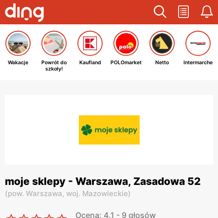
Wakacje
Powrót do
Kaufland
POLOmarket
Netto
Intermarche
szkoły!
moje sklepy - Warszawa, Zasadowa 52
(
pow. Warszawa,
woj. Mazowieckie
)
Ocena: 4.1 - 9 głosów