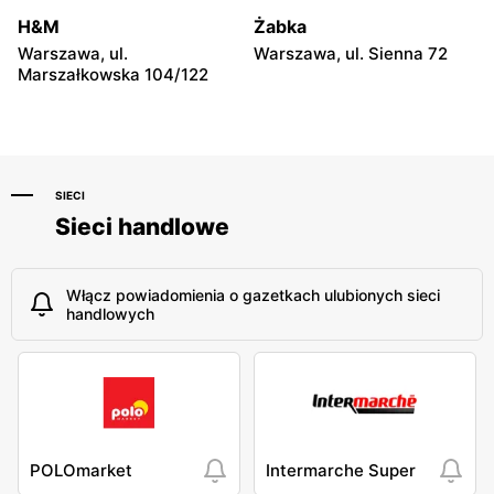
Niebylec, ul. Niebylec 139
Opole, ul. Grudzicka 45
H&M
Żabka
Warszawa, ul.
Warszawa, ul. Sienna 72
Marszałkowska 104/122
SIECI
Sieci handlowe
Włącz powiadomienia o gazetkach ulubionych sieci
handlowych
POLOmarket
Intermarche Super