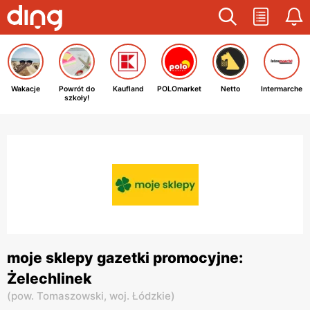
Wakacje
Powrót do
Kaufland
POLOmarket
Netto
Intermarche
szkoły!
moje sklepy gazetki promocyjne:
Żelechlinek
(
pow. Tomaszowski,
woj. Łódzkie
)