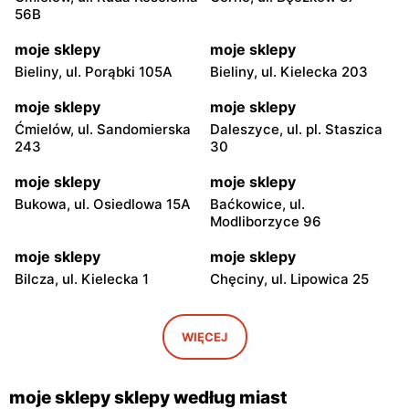
56B
moje sklepy
moje sklepy
Bieliny, ul. Porąbki 105A
Bieliny, ul. Kielecka 203
moje sklepy
moje sklepy
Ćmielów, ul. Sandomierska
Daleszyce, ul. pl. Staszica
243
30
moje sklepy
moje sklepy
Bukowa, ul. Osiedlowa 15A
Baćkowice, ul.
Modliborzyce 96
moje sklepy
moje sklepy
Bilcza, ul. Kielecka 1
Chęciny, ul. Lipowica 25
moje sklepy
moje sklepy
Iwaniska, ul. Ujazdowska 5
Bogoria, ul. Rynek 30
WIĘCEJ
moje sklepy
moje sklepy
Gorzyce, ul. Szkolna 44
Grębów, ul. Wydrza 180
moje sklepy sklepy według miast