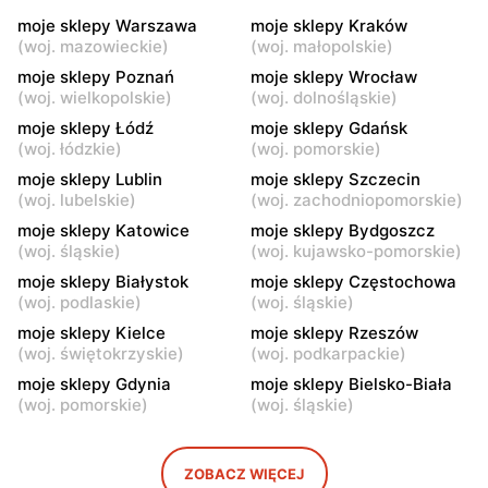
moje sklepy
moje sklepy
moje sklepy Warszawa
moje sklepy Kraków
(
woj. mazowieckie
)
(
woj. małopolskie
)
Jadachy, ul. Jadachy 111
Jeżowe, ul. Zalesie 77
moje sklepy Poznań
moje sklepy Wrocław
moje sklepy
moje sklepy
(
woj. wielkopolskie
)
(
woj. dolnośląskie
)
Kazimierza Wielka, ul.
Kamień, ul. Błonie 23
moje sklepy Łódź
moje sklepy Gdańsk
Kolejowa 15
(
woj. łódzkie
)
(
woj. pomorskie
)
moje sklepy Lublin
moje sklepy Szczecin
moje sklepy
moje sklepy
(
woj. lubelskie
)
(
woj. zachodniopomorskie
)
Górki, ul. Górki 71
Gumniska, ul. Gumniska
157C
moje sklepy Katowice
moje sklepy Bydgoszcz
(
woj. śląskie
)
(
woj. kujawsko-pomorskie
)
moje sklepy
moje sklepy
moje sklepy Białystok
moje sklepy Częstochowa
Iwierzyce, ul. Iwierzyce
Tczew, ul. Franciszka Żwirki
(
woj. podlaskie
)
(
woj. śląskie
)
152A
61
moje sklepy Kielce
moje sklepy Rzeszów
(
woj. świętokrzyskie
)
(
woj. podkarpackie
)
moje sklepy
moje sklepy
moje sklepy Gdynia
moje sklepy Bielsko-Biała
Hyżne, ul. Hyżne 100
Jarosław, ul. Pełkińska 147
(
woj. pomorskie
)
(
woj. śląskie
)
moje sklepy
moje sklepy
Niebylec, ul. Niebylec 139
Opole, ul. Grudzicka 45
ZOBACZ WIĘCEJ