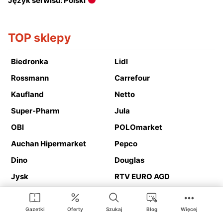
Język serwisu: Polski
TOP sklepy
Biedronka
Lidl
Rossmann
Carrefour
Kaufland
Netto
Super-Pharm
Jula
OBI
POLOmarket
Auchan Hipermarket
Pepco
Dino
Douglas
Jysk
RTV EURO AGD
Action
Media Expert
Deichmann
Media Markt
Gazetki
Oferty
Szukaj
Blog
Więcej