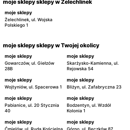
moje sklepy sklepy w Żelechlinek
moje sklepy
Żelechlinek, ul. Wojska
Polskiego 1
moje sklepy sklepy w Twojej okolicy
moje sklepy
moje sklepy
Gowarczów, ul. Giełzów
Skarżysko-Kamienna, ul.
28B
Rejowska 54
moje sklepy
moje sklepy
Wojtyniów, ul. Spacerowa 1
Bliżyn, ul. Zafabryczna 23
moje sklepy
moje sklepy
Pabianice, ul. 20 Stycznia
Bodzentyn, ul. Wzdół
40
Kolonia 1
moje sklepy
moje sklepy
Ćmielów, ul. Ruda Kościelna
Górno, ul. Bęczków 87