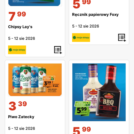
5
99
7
99
Ręcznik papierowy Foxy
5
-
12 sie 2026
Chipsy Lay's
5
-
12 sie 2026
3
39
Piwo Zatecky
5
99
5
-
12 sie 2026