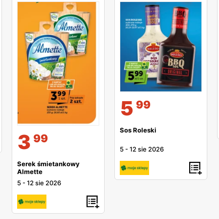
5
99
Sos Roleski
3
99
5
-
12 sie 2026
Serek śmietankowy
Almette
5
-
12 sie 2026