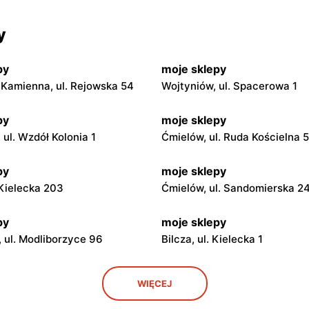
y
py
moje sklepy
Kamienna, ul. Rejowska 54
Wojtyniów, ul. Spacerowa 1
py
moje sklepy
ul. Wzdół Kolonia 1
Ćmielów, ul. Ruda Kościelna 
py
moje sklepy
. Kielecka 203
Ćmielów, ul. Sandomierska 2
py
moje sklepy
 ul. Modliborzyce 96
Bilcza, ul. Kielecka 1
py
moje sklepy
WIĘCEJ
. Rynek 30
Gorzyce, ul. Szkolna 44