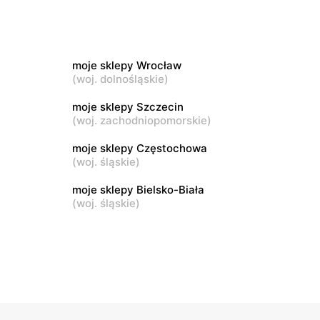
moje sklepy
wa 15
Kamień, ul. Błonie 23
moje sklepy Wrocław
moje sklepy
(
woj. dolnośląskie
)
Tczew, ul. Franciszka Żwirki 61
moje sklepy Szczecin
(
woj. zachodniopomorskie
)
moje sklepy
Opole, ul. Grudzicka 45
moje sklepy Częstochowa
(
woj. śląskie
)
moje sklepy Bielsko-Biała
(
woj. śląskie
)