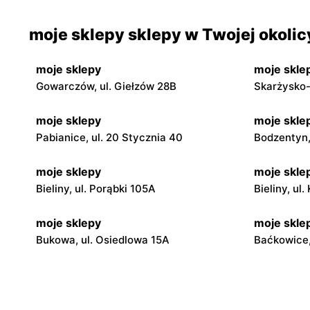
moje sklepy sklepy w Twojej okolic
moje sklepy
moje skle
Gowarczów, ul. Giełzów 28B
Skarżysko-
moje sklepy
moje skle
Pabianice, ul. 20 Stycznia 40
Bodzentyn, 
moje sklepy
moje skle
Bieliny, ul. Porąbki 105A
Bieliny, ul
moje sklepy
moje skle
Bukowa, ul. Osiedlowa 15A
Baćkowice,
moje sklepy
moje skle
Iwaniska, ul. Ujazdowska 5
Bogoria, ul