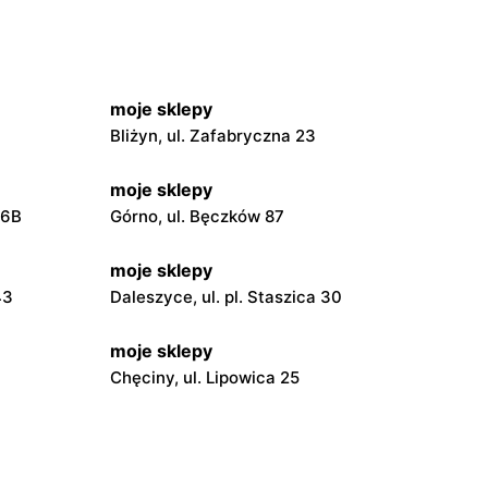
moje sklepy
Bliżyn, ul. Zafabryczna 23
moje sklepy
56B
Górno, ul. Bęczków 87
moje sklepy
43
Daleszyce, ul. pl. Staszica 30
moje sklepy
Chęciny, ul. Lipowica 25
moje sklepy
Grębów, ul. Wydrza 180