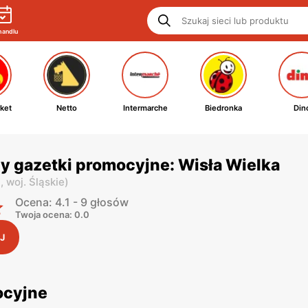
handlu
ket
Netto
Intermarche
Biedronka
Din
y gazetki promocyjne: Wisła Wielka
i,
woj. Śląskie
)
Ocena: 4.1 - 9 głosów
Twoja ocena: 0.0
J
ocyjne