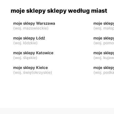
moje sklepy
moje skle
moje sklepy sklepy według miast
Jadachy, ul. Jadachy 111
Jeżowe, ul.
moje sklepy Warszawa
moje sklep
moje sklepy
moje skle
(
woj. mazowieckie
)
(
woj. małop
Górki, ul. Górki 71
Gumniska, 
moje sklepy Łódź
moje sklep
(
woj. łódzkie
)
(
woj. pomo
moje sklepy
moje skle
Hyżne, ul. Hyżne 100
Jarosław, u
moje sklepy Katowice
moje sklep
(
woj. śląskie
)
(
woj. kuja
moje sklepy Kielce
moje skle
(
woj. świętokrzyskie
)
(
woj. podk