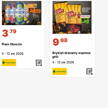
3
79
9
98
Piwo Okocim
Brykiet drzewny express
5
-
12 sie 2026
grill
5
-
12 sie 2026