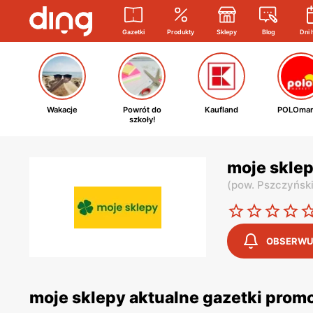
Gazetki
Produkty
Sklepy
Blog
Dni 
Wakacje
Powrót do
Kaufland
POLOmar
szkoły!
moje sklep
(
pow. Pszczyńsk
OBSERWU
moje sklepy aktualne gazetki prom