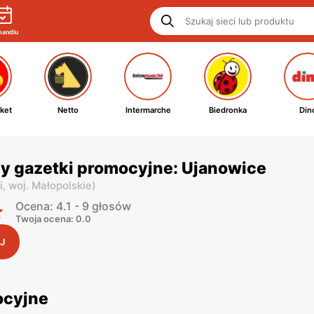
handlu
ket
Netto
Intermarche
Biedronka
Din
y gazetki promocyjne: Ujanowice
i,
woj. Małopolskie
)
Ocena: 4.1 - 9 głosów
Twoja ocena: 0.0
J
ocyjne