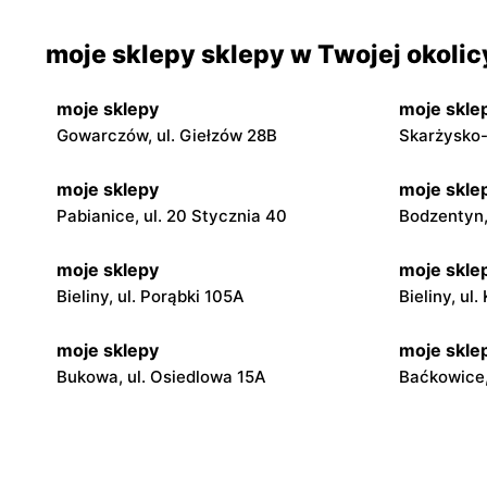
moje sklepy sklepy w Twojej okolic
moje sklepy
moje skle
Gowarczów, ul. Giełzów 28B
Skarżysko-
moje sklepy
moje skle
Pabianice, ul. 20 Stycznia 40
Bodzentyn, 
moje sklepy
moje skle
Bieliny, ul. Porąbki 105A
Bieliny, ul
moje sklepy
moje skle
Bukowa, ul. Osiedlowa 15A
Baćkowice,
moje sklepy
moje skle
Iwaniska, ul. Ujazdowska 5
Bogoria, ul