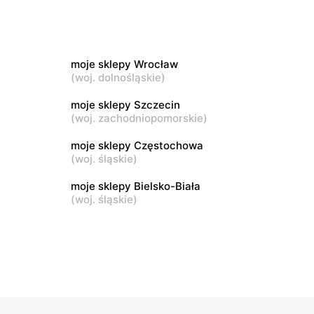
moje sklepy
wa 15
Kamień, ul. Błonie 23
moje sklepy Wrocław
moje sklepy
(
woj. dolnośląskie
)
Tczew, ul. Franciszka Żwirki 61
moje sklepy Szczecin
(
woj. zachodniopomorskie
)
moje sklepy
Opole, ul. Grudzicka 45
moje sklepy Częstochowa
(
woj. śląskie
)
moje sklepy Bielsko-Biała
(
woj. śląskie
)