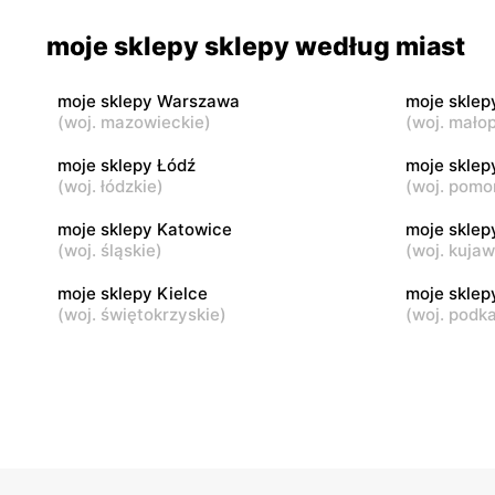
moje sklepy
moje skle
moje sklepy sklepy według miast
Jadachy, ul. Jadachy 111
Jeżowe, ul.
moje sklepy Warszawa
moje sklep
moje sklepy
moje skle
(
woj. mazowieckie
)
(
woj. małop
Górki, ul. Górki 71
Gumniska, 
moje sklepy Łódź
moje sklep
(
woj. łódzkie
)
(
woj. pomo
moje sklepy
moje skle
Hyżne, ul. Hyżne 100
Jarosław, u
moje sklepy Katowice
moje sklep
(
woj. śląskie
)
(
woj. kuja
moje sklepy Kielce
moje skle
(
woj. świętokrzyskie
)
(
woj. podk