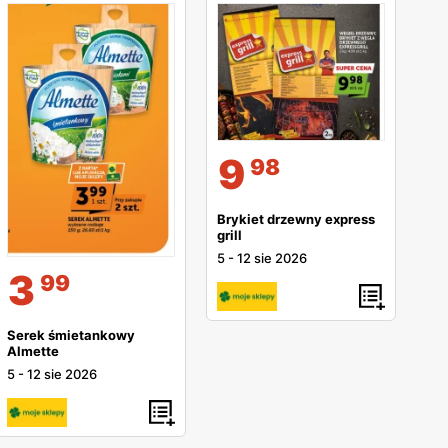
9
98
Brykiet drzewny express
grill
5
-
12 sie 2026
3
99
Serek śmietankowy
Almette
5
-
12 sie 2026