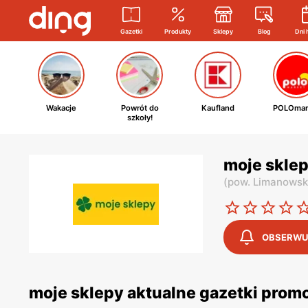
Gazetki
Produkty
Sklepy
Blog
Dni 
Wakacje
Powrót do
Kaufland
POLOmar
szkoły!
moje sklep
(
pow. Limanowsk
OBSERWU
moje sklepy aktualne gazetki prom