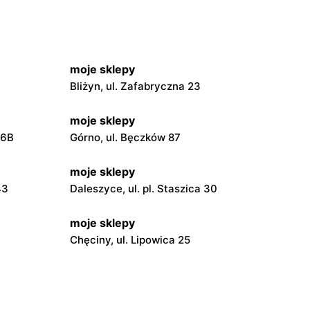
moje sklepy
Bliżyn, ul. Zafabryczna 23
moje sklepy
56B
Górno, ul. Bęczków 87
moje sklepy
43
Daleszyce, ul. pl. Staszica 30
moje sklepy
Chęciny, ul. Lipowica 25
moje sklepy
Grębów, ul. Wydrza 180