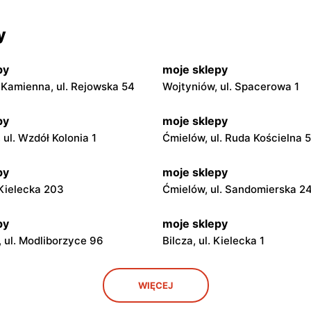
y
py
moje sklepy
Kamienna, ul. Rejowska 54
Wojtyniów, ul. Spacerowa 1
py
moje sklepy
ul. Wzdół Kolonia 1
Ćmielów, ul. Ruda Kościelna 
py
moje sklepy
. Kielecka 203
Ćmielów, ul. Sandomierska 2
py
moje sklepy
 ul. Modliborzyce 96
Bilcza, ul. Kielecka 1
py
moje sklepy
WIĘCEJ
. Rynek 30
Gorzyce, ul. Szkolna 44