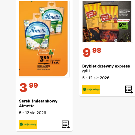
9
98
Brykiet drzewny express
grill
5
-
12 sie 2026
3
99
Serek śmietankowy
Almette
5
-
12 sie 2026