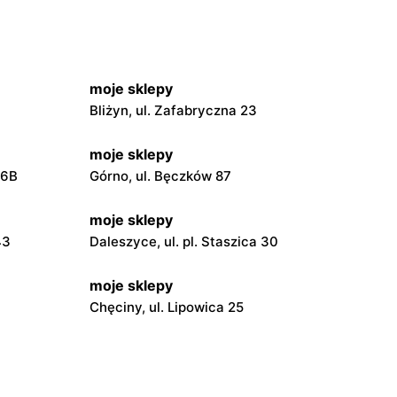
moje sklepy
Bliżyn, ul. Zafabryczna 23
moje sklepy
56B
Górno, ul. Bęczków 87
moje sklepy
43
Daleszyce, ul. pl. Staszica 30
moje sklepy
Chęciny, ul. Lipowica 25
moje sklepy
Grębów, ul. Wydrza 180