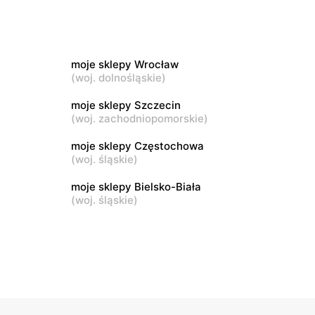
moje sklepy
wa 15
Kamień, ul. Błonie 23
moje sklepy Wrocław
moje sklepy
(
woj. dolnośląskie
)
Tczew, ul. Franciszka Żwirki 61
moje sklepy Szczecin
(
woj. zachodniopomorskie
)
moje sklepy
Opole, ul. Grudzicka 45
moje sklepy Częstochowa
(
woj. śląskie
)
moje sklepy Bielsko-Biała
(
woj. śląskie
)