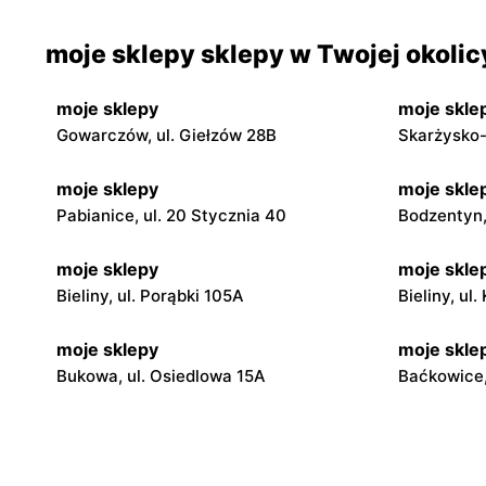
moje sklepy sklepy w Twojej okolic
moje sklepy
moje skle
Gowarczów, ul. Giełzów 28B
Skarżysko-
moje sklepy
moje skle
Pabianice, ul. 20 Stycznia 40
Bodzentyn, 
moje sklepy
moje skle
Bieliny, ul. Porąbki 105A
Bieliny, ul
moje sklepy
moje skle
Bukowa, ul. Osiedlowa 15A
Baćkowice,
moje sklepy
moje skle
Iwaniska, ul. Ujazdowska 5
Bogoria, ul