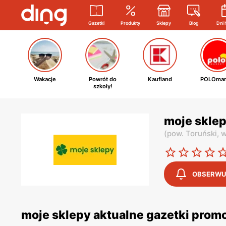
Gazetki
Produkty
Sklepy
Blog
Dni 
Wakacje
Powrót do
Kaufland
POLOmar
szkoły!
moje sklep
(
pow. Toruński,
w
OBSERWU
moje sklepy aktualne gazetki prom