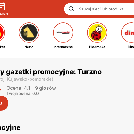
handlu
ket
Netto
Intermarche
Biedronka
Din
y gazetki promocyjne: Turzno
oj. Kujawsko-pomorskie
)
Ocena: 4.1 - 9 głosów
Twoja ocena: 0.0
J
ocyjne