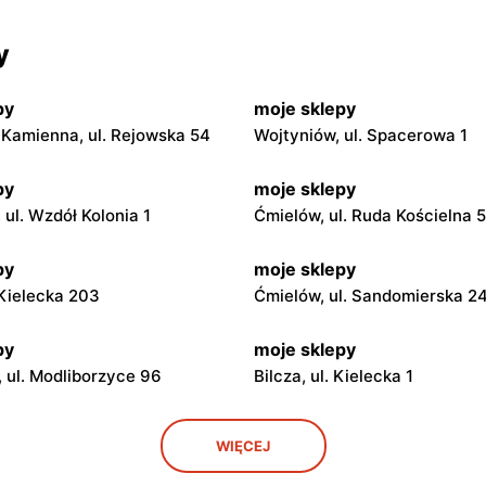
y
py
moje sklepy
Kamienna, ul. Rejowska 54
Wojtyniów, ul. Spacerowa 1
py
moje sklepy
ul. Wzdół Kolonia 1
Ćmielów, ul. Ruda Kościelna 
py
moje sklepy
. Kielecka 203
Ćmielów, ul. Sandomierska 2
py
moje sklepy
 ul. Modliborzyce 96
Bilcza, ul. Kielecka 1
py
moje sklepy
WIĘCEJ
. Rynek 30
Gorzyce, ul. Szkolna 44