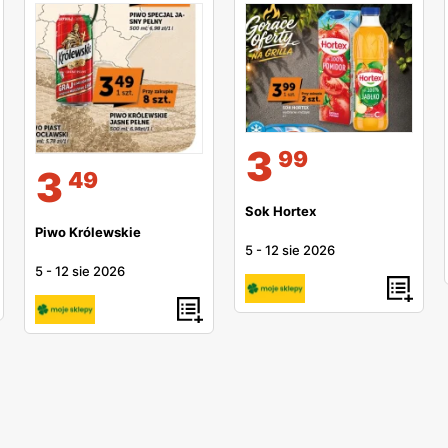
3
99
3
49
Sok Hortex
Piwo Królewskie
5
-
12 sie 2026
5
-
12 sie 2026