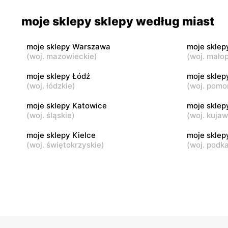
moje sklepy
moje skle
moje sklepy sklepy według miast
Jadachy, ul. Jadachy 111
Jeżowe, ul.
moje sklepy Warszawa
moje sklep
moje sklepy
moje skle
(
woj. mazowieckie
)
(
woj. małop
Górki, ul. Górki 71
Gumniska, 
moje sklepy Łódź
moje sklep
(
woj. łódzkie
)
(
woj. pomo
moje sklepy
moje skle
Hyżne, ul. Hyżne 100
Jarosław, u
moje sklepy Katowice
moje sklep
(
woj. śląskie
)
(
woj. kuja
moje sklepy Kielce
moje skle
(
woj. świętokrzyskie
)
(
woj. podk