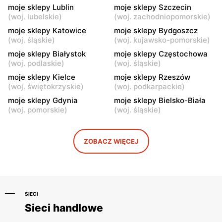
moje sklepy Lublin
moje sklepy Szczecin
moje sklepy
moje sklepy
(
woj. lubelskie
)
(
woj. zachodniopomorskie
)
Górki, ul. Górki 71
Gumniska, ul. Gumniska
157C
moje sklepy Katowice
moje sklepy Bydgoszcz
(
woj. śląskie
)
(
woj. kujawsko-pomorskie
)
moje sklepy
moje sklepy
moje sklepy Białystok
moje sklepy Częstochowa
Iwierzyce, ul. Iwierzyce
Tczew, ul. Franciszka Żwirki
(
woj. podlaskie
)
(
woj. śląskie
)
152A
61
moje sklepy Kielce
moje sklepy Rzeszów
(
woj. świętokrzyskie
)
(
woj. podkarpackie
)
moje sklepy
moje sklepy
moje sklepy Gdynia
moje sklepy Bielsko-Biała
Hyżne, ul. Hyżne 100
Jarosław, ul. Pełkińska 147
(
woj. pomorskie
)
(
woj. śląskie
)
moje sklepy
moje sklepy
Niebylec, ul. Niebylec 139
Opole, ul. Grudzicka 45
ZOBACZ WIĘCEJ
SIECI
Sieci handlowe