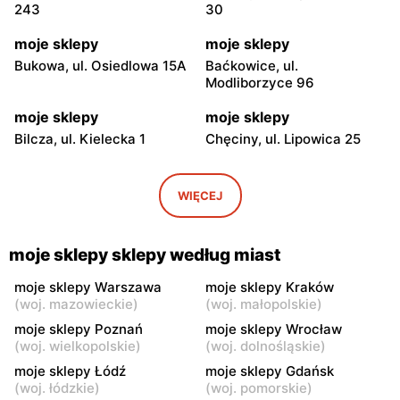
243
30
moje sklepy
moje sklepy
Bukowa, ul. Osiedlowa 15A
Baćkowice, ul.
Modliborzyce 96
moje sklepy
moje sklepy
Bilcza, ul. Kielecka 1
Chęciny, ul. Lipowica 25
moje sklepy
moje sklepy
Iwaniska, ul. Ujazdowska 5
Bogoria, ul. Rynek 30
WIĘCEJ
moje sklepy
moje sklepy
Gorzyce, ul. Szkolna 44
Grębów, ul. Wydrza 180
moje sklepy sklepy według miast
moje sklepy
moje sklepy
moje sklepy Warszawa
moje sklepy Kraków
(
woj. mazowieckie
)
(
woj. małopolskie
)
Jadachy, ul. Jadachy 111
Jeżowe, ul. Zalesie 77
moje sklepy Poznań
moje sklepy Wrocław
moje sklepy
moje sklepy
(
woj. wielkopolskie
)
(
woj. dolnośląskie
)
Kazimierza Wielka, ul.
Kamień, ul. Błonie 23
moje sklepy Łódź
moje sklepy Gdańsk
Kolejowa 15
(
woj. łódzkie
)
(
woj. pomorskie
)