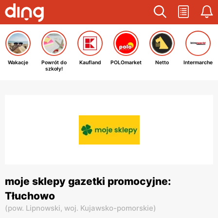
Wakacje
Powrót do
Kaufland
POLOmarket
Netto
Intermarche
szkoły!
moje sklepy gazetki promocyjne:
Tłuchowo
(
pow. Lipnowski,
woj. Kujawsko-pomorskie
)