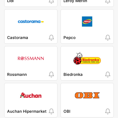
Lidl
Leroy Merlin
Castorama
Pepco
Rossmann
Biedronka
Auchan Hipermarket
OBI