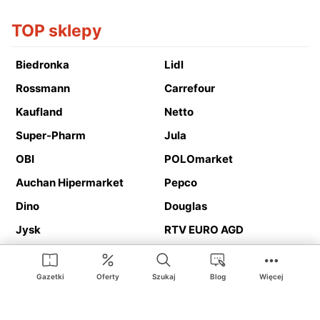
TOP sklepy
Biedronka
Lidl
Rossmann
Carrefour
Kaufland
Netto
Super-Pharm
Jula
OBI
POLOmarket
Auchan Hipermarket
Pepco
Dino
Douglas
Jysk
RTV EURO AGD
Action
Media Expert
Deichmann
Media Markt
Gazetki
Oferty
Szukaj
Blog
Więcej
Ding.pl to serwis internetowy prezentujący
gazetki promocyjne