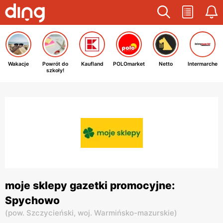
Wakacje
Powrót do
Kaufland
POLOmarket
Netto
Intermarche
szkoły!
moje sklepy gazetki promocyjne:
Spychowo
(
pow. Szczycieński,
woj. Warmińsko-mazurskie
)