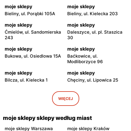
moje sklepy
moje sklepy
Bieliny, ul. Porąbki 105A
Bieliny, ul. Kielecka 203
moje sklepy
moje sklepy
Ćmielów, ul. Sandomierska
Daleszyce, ul. pl. Staszica
243
30
moje sklepy
moje sklepy
Bukowa, ul. Osiedlowa 15A
Baćkowice, ul.
Modliborzyce 96
moje sklepy
moje sklepy
Bilcza, ul. Kielecka 1
Chęciny, ul. Lipowica 25
moje sklepy
moje sklepy
Iwaniska, ul. Ujazdowska 5
Bogoria, ul. Rynek 30
WIĘCEJ
moje sklepy
moje sklepy
Gorzyce, ul. Szkolna 44
Grębów, ul. Wydrza 180
moje sklepy sklepy według miast
moje sklepy
moje sklepy
moje sklepy Warszawa
moje sklepy Kraków