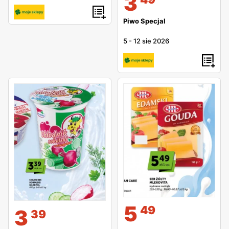
3
Piwo Specjal
5
-
12 sie 2026
5
49
3
39