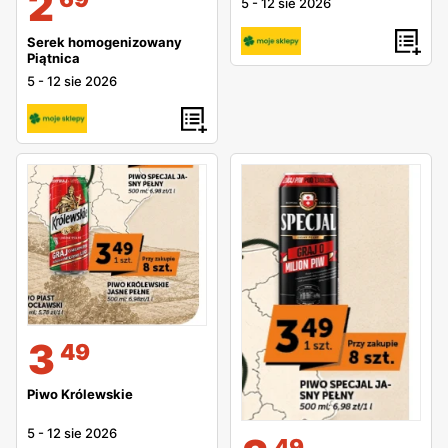
2
5
-
12 sie 2026
Serek homogenizowany
Piątnica
5
-
12 sie 2026
3
49
Piwo Królewskie
5
-
12 sie 2026
49