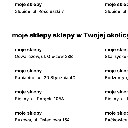
moje sklepy
moje skle
Słubice, ul. Kościuszki 7
Słubice, ul
moje sklepy sklepy w Twojej okolic
moje sklepy
moje skle
Gowarczów, ul. Giełzów 28B
Skarżysko-
moje sklepy
moje skle
Pabianice, ul. 20 Stycznia 40
Bodzentyn, 
moje sklepy
moje skle
Bieliny, ul. Porąbki 105A
Bieliny, ul
moje sklepy
moje skle
Bukowa, ul. Osiedlowa 15A
Baćkowice,