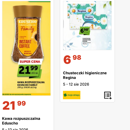
6
98
Chusteczki higieniczne
Regina
5
-
12 sie 2026
21
99
Kawa rozpuszczalna
Eduscho
5
-
12 sie 2026