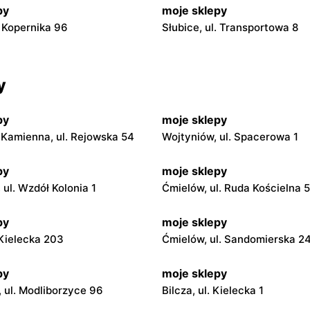
py
moje sklepy
. Kopernika 96
Słubice, ul. Transportowa 8
y
py
moje sklepy
Kamienna, ul. Rejowska 54
Wojtyniów, ul. Spacerowa 1
py
moje sklepy
ul. Wzdół Kolonia 1
Ćmielów, ul. Ruda Kościelna 
py
moje sklepy
. Kielecka 203
Ćmielów, ul. Sandomierska 2
py
moje sklepy
 ul. Modliborzyce 96
Bilcza, ul. Kielecka 1