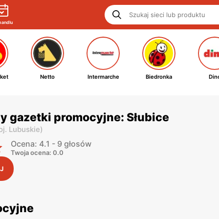
handlu
ket
Netto
Intermarche
Biedronka
Din
y gazetki promocyjne: Słubice
j. Lubuskie
)
Ocena: 4.1 - 9 głosów
Twoja ocena: 0.0
J
ocyjne