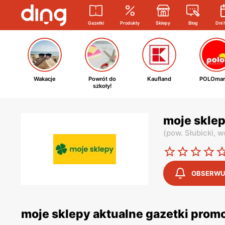
Gazetki
Produkty
Sklepy
Blog
Dni 
Wakacje
Powrót do
Kaufland
POLOmar
szkoły!
moje sklep
(
pow. Słubicki,
wo
OBSERWU
moje sklepy aktualne gazetki prom