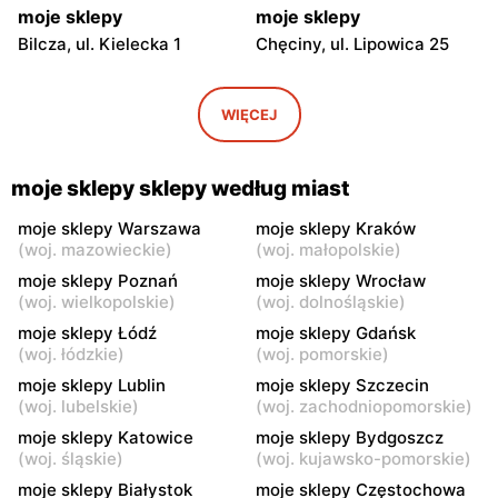
moje sklepy
moje sklepy
Bilcza, ul. Kielecka 1
Chęciny, ul. Lipowica 25
moje sklepy
moje sklepy
Iwaniska, ul. Ujazdowska 5
Bogoria, ul. Rynek 30
WIĘCEJ
moje sklepy
moje sklepy
Gorzyce, ul. Szkolna 44
Grębów, ul. Wydrza 180
moje sklepy sklepy według miast
moje sklepy
moje sklepy
moje sklepy Warszawa
moje sklepy Kraków
(
woj. mazowieckie
)
(
woj. małopolskie
)
Jadachy, ul. Jadachy 111
Jeżowe, ul. Zalesie 77
moje sklepy Poznań
moje sklepy Wrocław
moje sklepy
moje sklepy
(
woj. wielkopolskie
)
(
woj. dolnośląskie
)
Kazimierza Wielka, ul.
Kamień, ul. Błonie 23
moje sklepy Łódź
moje sklepy Gdańsk
Kolejowa 15
(
woj. łódzkie
)
(
woj. pomorskie
)
moje sklepy Lublin
moje sklepy Szczecin
moje sklepy
moje sklepy
(
woj. lubelskie
)
(
woj. zachodniopomorskie
)
Górki, ul. Górki 71
Gumniska, ul. Gumniska
157C
moje sklepy Katowice
moje sklepy Bydgoszcz
(
woj. śląskie
)
(
woj. kujawsko-pomorskie
)
moje sklepy
moje sklepy
moje sklepy Białystok
moje sklepy Częstochowa