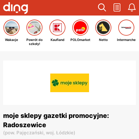
Wakacje
Powrót do
Kaufland
POLOmarket
Netto
Intermarche
szkoły!
moje sklepy gazetki promocyjne:
Radoszewice
(
pow. Pajęczański,
woj. Łódzkie
)