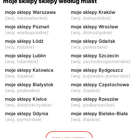
moje sklepy sklepy według miast
moje sklepy
moje sklepy
moje sklepy Warszawa
moje sklepy Kraków
(
woj. mazowieckie
)
(
woj. małopolskie
)
Jadachy, ul. Jadachy 111
Jeżowe, ul. Zalesie 77
moje sklepy Poznań
moje sklepy Wrocław
moje sklepy
moje sklepy
(
woj. wielkopolskie
)
(
woj. dolnośląskie
)
Kazimierza Wielka, ul.
Kamień, ul. Błonie 23
moje sklepy Łódź
moje sklepy Gdańsk
Kolejowa 15
(
woj. łódzkie
)
(
woj. pomorskie
)
moje sklepy Lublin
moje sklepy Szczecin
moje sklepy
moje sklepy
(
woj. lubelskie
)
(
woj. zachodniopomorskie
)
Górki, ul. Górki 71
Gumniska, ul. Gumniska
157C
moje sklepy Katowice
moje sklepy Bydgoszcz
(
woj. śląskie
)
(
woj. kujawsko-pomorskie
)
moje sklepy
moje sklepy
moje sklepy Białystok
moje sklepy Częstochowa
Iwierzyce, ul. Iwierzyce
Tczew, ul. Franciszka Żwirki
(
woj. podlaskie
)
(
woj. śląskie
)
152A
61
moje sklepy Kielce
moje sklepy Rzeszów
(
woj. świętokrzyskie
)
(
woj. podkarpackie
)
moje sklepy
moje sklepy
moje sklepy Gdynia
moje sklepy Bielsko-Biała
Hyżne, ul. Hyżne 100
Jarosław, ul. Pełkińska 147
(
woj. pomorskie
)
(
woj. śląskie
)
moje sklepy
moje sklepy
Niebylec, ul. Niebylec 139
Opole, ul. Grudzicka 45