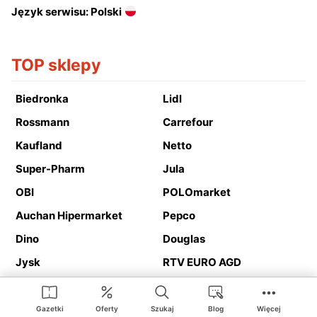
Język serwisu: Polski
TOP sklepy
Biedronka
Lidl
Rossmann
Carrefour
Kaufland
Netto
Super-Pharm
Jula
OBI
POLOmarket
Auchan Hipermarket
Pepco
Dino
Douglas
Jysk
RTV EURO AGD
Action
Media Expert
Deichmann
Media Markt
Gazetki
Oferty
Szukaj
Blog
Więcej