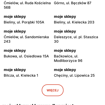
Ćmielów, ul. Ruda Kościelna
Górno, ul. Bęczków 87
56B
moje sklepy
moje sklepy
Bieliny, ul. Porąbki 105A
Bieliny, ul. Kielecka 203
moje sklepy
moje sklepy
Ćmielów, ul. Sandomierska
Daleszyce, ul. pl. Staszica
243
30
moje sklepy
moje sklepy
Bukowa, ul. Osiedlowa 15A
Baćkowice, ul.
Modliborzyce 96
moje sklepy
moje sklepy
Bilcza, ul. Kielecka 1
Chęciny, ul. Lipowica 25
moje sklepy
moje sklepy
Iwaniska, ul. Ujazdowska 5
Bogoria, ul. Rynek 30
WIĘCEJ
moje sklepy
moje sklepy
Gorzyce, ul. Szkolna 44
Grębów, ul. Wydrza 180