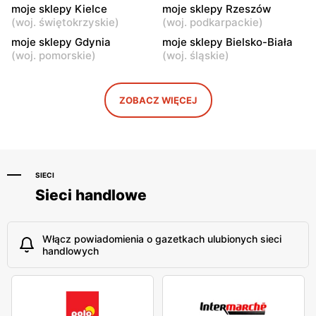
moje sklepy Kielce
moje sklepy Rzeszów
(
woj. świętokrzyskie
)
(
woj. podkarpackie
)
moje sklepy
moje sklepy
moje sklepy Gdynia
moje sklepy Bielsko-Biała
Hyżne, ul. Hyżne 100
Jarosław, ul. Pełkińska 147
(
woj. pomorskie
)
(
woj. śląskie
)
moje sklepy
moje sklepy
Niebylec, ul. Niebylec 139
Opole, ul. Grudzicka 45
ZOBACZ WIĘCEJ
SIECI
Sieci handlowe
Włącz powiadomienia o gazetkach ulubionych sieci
handlowych