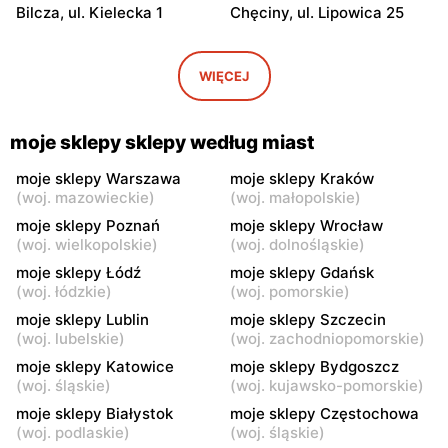
Bilcza, ul. Kielecka 1
Chęciny, ul. Lipowica 25
moje sklepy
moje sklepy
Iwaniska, ul. Ujazdowska 5
Bogoria, ul. Rynek 30
WIĘCEJ
moje sklepy
moje sklepy
Gorzyce, ul. Szkolna 44
Grębów, ul. Wydrza 180
moje sklepy sklepy według miast
moje sklepy
moje sklepy
moje sklepy Warszawa
moje sklepy Kraków
(
woj. mazowieckie
)
(
woj. małopolskie
)
Jadachy, ul. Jadachy 111
Jeżowe, ul. Zalesie 77
moje sklepy Poznań
moje sklepy Wrocław
moje sklepy
moje sklepy
(
woj. wielkopolskie
)
(
woj. dolnośląskie
)
Kazimierza Wielka, ul.
Kamień, ul. Błonie 23
moje sklepy Łódź
moje sklepy Gdańsk
Kolejowa 15
(
woj. łódzkie
)
(
woj. pomorskie
)
moje sklepy Lublin
moje sklepy Szczecin
moje sklepy
moje sklepy
(
woj. lubelskie
)
(
woj. zachodniopomorskie
)
Górki, ul. Górki 71
Gumniska, ul. Gumniska
157C
moje sklepy Katowice
moje sklepy Bydgoszcz
(
woj. śląskie
)
(
woj. kujawsko-pomorskie
)
moje sklepy
moje sklepy
moje sklepy Białystok
moje sklepy Częstochowa
Iwierzyce, ul. Iwierzyce
Tczew, ul. Franciszka Żwirki
(
woj. podlaskie
)
(
woj. śląskie
)
152A
61