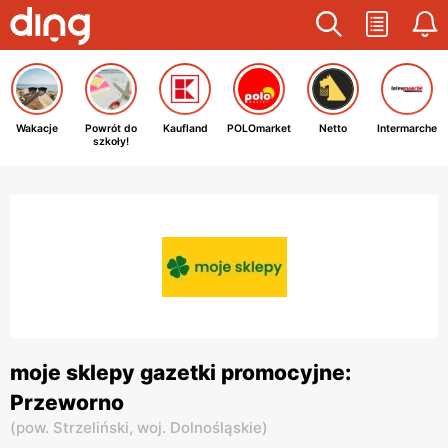
Wakacje
Powrót do
Kaufland
POLOmarket
Netto
Intermarche
szkoły!
moje sklepy gazetki promocyjne:
Przeworno
(
pow. Strzeliński,
woj. Dolnośląskie
)