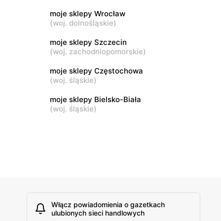
moje sklepy Wrocław
moje sklepy
(
woj. dolnośląskie
)
Tczew, ul. Franciszka Żwirki 61
moje sklepy Szczecin
(
woj. zachodniopomorskie
)
moje sklepy
Opole, ul. Grudzicka 45
moje sklepy Częstochowa
(
woj. śląskie
)
moje sklepy Bielsko-Biała
(
woj. śląskie
)
Włącz powiadomienia o gazetkach
ulubionych sieci handlowych