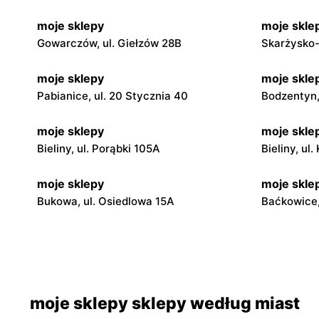
moje sklepy
moje skle
Gowarczów, ul. Giełzów 28B
Skarżysko-
moje sklepy
moje skle
Pabianice, ul. 20 Stycznia 40
Bodzentyn, 
moje sklepy
moje skle
Bieliny, ul. Porąbki 105A
Bieliny, ul
moje sklepy
moje skle
Bukowa, ul. Osiedlowa 15A
Baćkowice,
moje sklepy
moje skle
Iwaniska, ul. Ujazdowska 5
Bogoria, ul
moje sklepy
moje skle
moje sklepy sklepy według miast
Jadachy, ul. Jadachy 111
Jeżowe, ul.