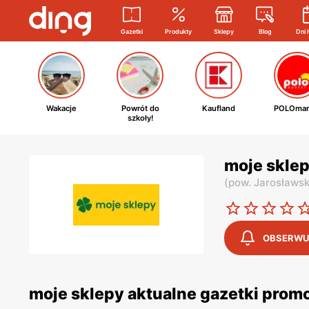
Gazetki
Produkty
Sklepy
Blog
Dni 
Wakacje
Powrót do
Kaufland
POLOmar
szkoły!
moje sklep
(
pow. Jarosławsk
OBSERWU
moje sklepy aktualne gazetki prom