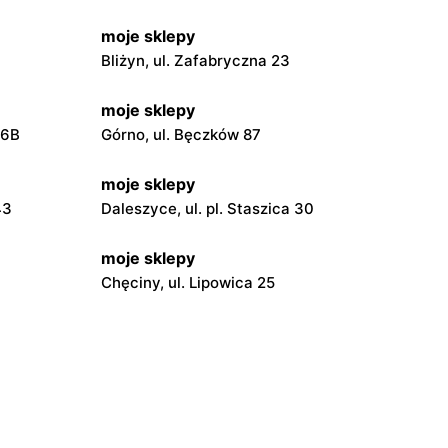
moje sklepy
Bliżyn, ul. Zafabryczna 23
moje sklepy
56B
Górno, ul. Bęczków 87
moje sklepy
43
Daleszyce, ul. pl. Staszica 30
moje sklepy
Chęciny, ul. Lipowica 25
moje sklepy
Grębów, ul. Wydrza 180
moje sklepy
wa 15
Kamień, ul. Błonie 23