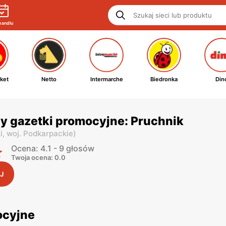
handlu
ket
Netto
Intermarche
Biedronka
Din
y gazetki promocyjne: Pruchnik
i,
woj. Podkarpackie
)
Ocena: 4.1 - 9 głosów
Twoja ocena: 0.0
J
ocyjne