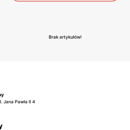
Brak artykułów!
py
l. Jana Pawła II 4
y