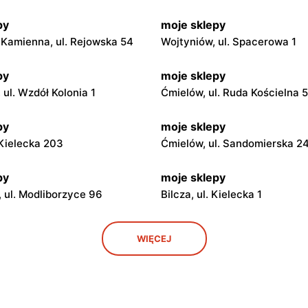
py
moje sklepy
Kamienna, ul. Rejowska 54
Wojtyniów, ul. Spacerowa 1
py
moje sklepy
ul. Wzdół Kolonia 1
Ćmielów, ul. Ruda Kościelna 
py
moje sklepy
. Kielecka 203
Ćmielów, ul. Sandomierska 2
py
moje sklepy
 ul. Modliborzyce 96
Bilcza, ul. Kielecka 1
py
moje sklepy
WIĘCEJ
. Rynek 30
Gorzyce, ul. Szkolna 44
py
moje sklepy
 Zalesie 77
Kazimierza Wielka, ul. Kolejo