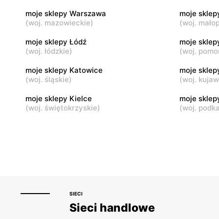
moje sklepy Warszawa
moje sklep
moje sklepy
moje skle
(
woj. mazowieckie
)
(
woj. małop
Górki, ul. Górki 71
Gumniska, 
moje sklepy Łódź
moje sklep
(
woj. łódzkie
)
(
woj. pomo
moje sklepy
moje skle
Hyżne, ul. Hyżne 100
Jarosław, u
moje sklepy Katowice
moje sklep
(
woj. śląskie
)
(
woj. kuja
moje sklepy Kielce
moje skle
(
woj. świętokrzyskie
)
(
woj. podk
SIECI
Sieci handlowe