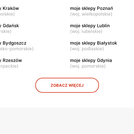
y Kraków
moje sklepy Poznań
py
moje sklepy
olskie
)
(
woj. wielkopolskie
)
ul. Gumniska 157C
Iwierzyce, ul. Iwierzyce 152A
y Gdańsk
moje sklepy Lublin
rskie
)
(
woj. lubelskie
)
py
moje sklepy
l. Pełkińska 147
Niebylec, ul. Niebylec 139
y Bydgoszcz
moje sklepy Białystok
wsko-pomorskie
)
(
woj. podlaskie
)
py Rzeszów
moje sklepy Gdynia
arpackie
)
(
woj. pomorskie
)
ZOBACZ WIĘCEJ