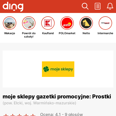
Wakacje
Powrót do
Kaufland
POLOmarket
Netto
Intermarche
szkoły!
moje sklepy gazetki promocyjne: Prostki
(
pow. Ełcki,
woj. Warmińsko-mazurskie
)
Ocena: 4.1 - 9 głosów