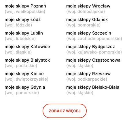
moje sklepy Poznań
moje sklepy Wrocław
moje sklepy
moje sklepy
(
woj. wielkopolskie
)
(
woj. dolnośląskie
)
Kazimierza Wielka, ul.
Kamień, ul. Błonie 23
moje sklepy Łódź
moje sklepy Gdańsk
Kolejowa 15
(
woj. łódzkie
)
(
woj. pomorskie
)
moje sklepy Lublin
moje sklepy Szczecin
moje sklepy
moje sklepy
(
woj. lubelskie
)
(
woj. zachodniopomorskie
)
Górki, ul. Górki 71
Gumniska, ul. Gumniska
157C
moje sklepy Katowice
moje sklepy Bydgoszcz
(
woj. śląskie
)
(
woj. kujawsko-pomorskie
)
moje sklepy
moje sklepy
moje sklepy Białystok
moje sklepy Częstochowa
Iwierzyce, ul. Iwierzyce
Tczew, ul. Franciszka Żwirki
(
woj. podlaskie
)
(
woj. śląskie
)
152A
61
moje sklepy Kielce
moje sklepy Rzeszów
(
woj. świętokrzyskie
)
(
woj. podkarpackie
)
moje sklepy
moje sklepy
moje sklepy Gdynia
moje sklepy Bielsko-Biała
Hyżne, ul. Hyżne 100
Jarosław, ul. Pełkińska 147
(
woj. pomorskie
)
(
woj. śląskie
)
moje sklepy
moje sklepy
Niebylec, ul. Niebylec 139
Opole, ul. Grudzicka 45
ZOBACZ WIĘCEJ