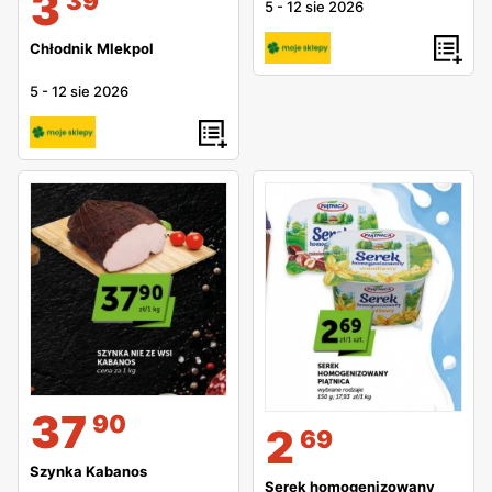
3
39
5
-
12 sie 2026
Chłodnik Mlekpol
5
-
12 sie 2026
37
90
2
69
Szynka Kabanos
Serek homogenizowany