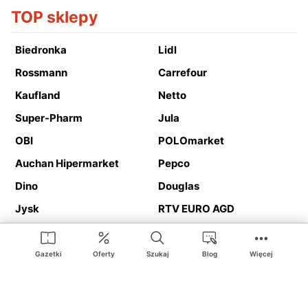
TOP sklepy
Biedronka
Lidl
Rossmann
Carrefour
Kaufland
Netto
Super-Pharm
Jula
OBI
POLOmarket
Auchan Hipermarket
Pepco
Dino
Douglas
Jysk
RTV EURO AGD
Action
Media Expert
Deichmann
Media Markt
Gazetki
Oferty
Szukaj
Blog
Więcej
Ding.pl to serwis internetowy prezentujący
gazetki promocyjne
oraz
katalogi
sklepów i dużych sieci handlowych. Dzięki