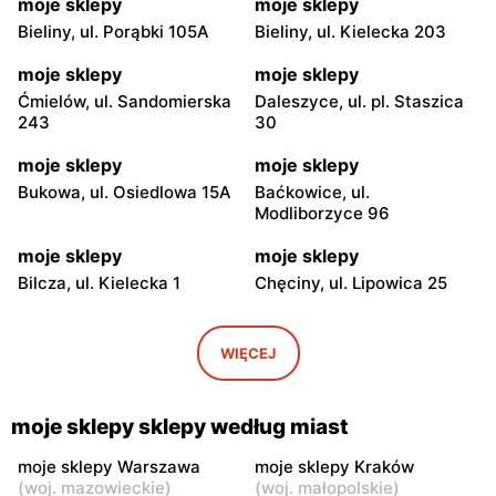
moje sklepy
moje sklepy
Bieliny, ul. Porąbki 105A
Bieliny, ul. Kielecka 203
moje sklepy
moje sklepy
Ćmielów, ul. Sandomierska
Daleszyce, ul. pl. Staszica
243
30
moje sklepy
moje sklepy
Bukowa, ul. Osiedlowa 15A
Baćkowice, ul.
Modliborzyce 96
moje sklepy
moje sklepy
Bilcza, ul. Kielecka 1
Chęciny, ul. Lipowica 25
moje sklepy
moje sklepy
Iwaniska, ul. Ujazdowska 5
Bogoria, ul. Rynek 30
WIĘCEJ
moje sklepy
moje sklepy
Gorzyce, ul. Szkolna 44
Grębów, ul. Wydrza 180
moje sklepy sklepy według miast
moje sklepy
moje sklepy
moje sklepy Warszawa
moje sklepy Kraków
(
woj. mazowieckie
)
(
woj. małopolskie
)
Jadachy, ul. Jadachy 111
Jeżowe, ul. Zalesie 77