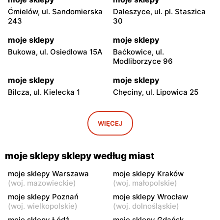
Ćmielów, ul. Sandomierska
Daleszyce, ul. pl. Staszica
243
30
moje sklepy
moje sklepy
Bukowa, ul. Osiedlowa 15A
Baćkowice, ul.
Modliborzyce 96
moje sklepy
moje sklepy
Bilcza, ul. Kielecka 1
Chęciny, ul. Lipowica 25
moje sklepy
moje sklepy
Iwaniska, ul. Ujazdowska 5
Bogoria, ul. Rynek 30
WIĘCEJ
moje sklepy
moje sklepy
Gorzyce, ul. Szkolna 44
Grębów, ul. Wydrza 180
moje sklepy sklepy według miast
moje sklepy
moje sklepy
moje sklepy Warszawa
moje sklepy Kraków
(
woj. mazowieckie
)
(
woj. małopolskie
)
Jadachy, ul. Jadachy 111
Jeżowe, ul. Zalesie 77
moje sklepy Poznań
moje sklepy Wrocław
moje sklepy
moje sklepy
(
woj. wielkopolskie
)
(
woj. dolnośląskie
)
Kazimierza Wielka, ul.
Kamień, ul. Błonie 23
moje sklepy Łódź
moje sklepy Gdańsk