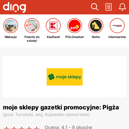
Wakacje
Powrót do
Kaufland
POLOmarket
Netto
Intermarche
szkoły!
moje sklepy gazetki promocyjne: Pigża
(
pow. Toruński,
woj. Kujawsko-pomorskie
)
Ocena: 4.1 - 9 głosów