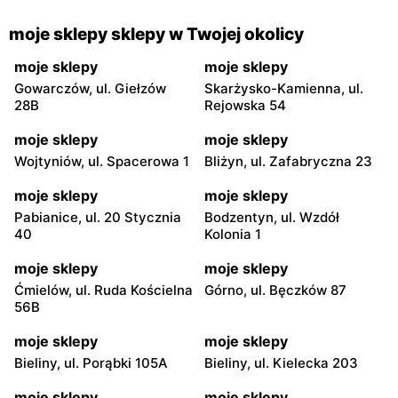
moje sklepy sklepy w Twojej okolicy
moje sklepy
moje sklepy
Gowarczów, ul. Giełzów
Skarżysko-Kamienna, ul.
28B
Rejowska 54
moje sklepy
moje sklepy
Wojtyniów, ul. Spacerowa 1
Bliżyn, ul. Zafabryczna 23
moje sklepy
moje sklepy
Pabianice, ul. 20 Stycznia
Bodzentyn, ul. Wzdół
40
Kolonia 1
moje sklepy
moje sklepy
Ćmielów, ul. Ruda Kościelna
Górno, ul. Bęczków 87
56B
moje sklepy
moje sklepy
Bieliny, ul. Porąbki 105A
Bieliny, ul. Kielecka 203
moje sklepy
moje sklepy