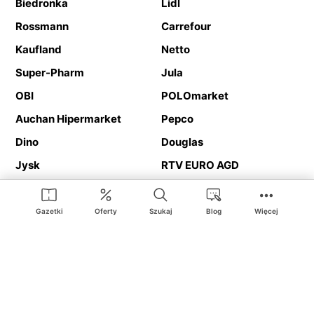
Biedronka
Lidl
Rossmann
Carrefour
Kaufland
Netto
Super-Pharm
Jula
OBI
POLOmarket
Auchan Hipermarket
Pepco
Dino
Douglas
Jysk
RTV EURO AGD
Action
Media Expert
Deichmann
Media Markt
Gazetki
Oferty
Szukaj
Blog
Więcej
Ding.pl to serwis internetowy prezentujący
gazetki promocyjne
oraz
katalogi
sklepów i dużych sieci handlowych. Dzięki
geolokalizacji otrzymasz przede wszystkim oferty sklepów, z
Twojego bliskiego otoczenia. Dodatkowo na stronie znajdziesz
adresy sklepów, więc w trakcie podróży bez problemu trafisz do
ulubionego sklepu.