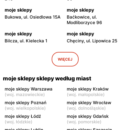
moje sklepy
moje sklepy
Bukowa, ul. Osiedlowa 15A
Baćkowice, ul.
Modliborzyce 96
moje sklepy
moje sklepy
Bilcza, ul. Kielecka 1
Chęciny, ul. Lipowica 25
moje sklepy
moje sklepy
Iwaniska, ul. Ujazdowska 5
Bogoria, ul. Rynek 30
WIĘCEJ
moje sklepy
moje sklepy
Gorzyce, ul. Szkolna 44
Grębów, ul. Wydrza 180
moje sklepy sklepy według miast
moje sklepy
moje sklepy
moje sklepy Warszawa
moje sklepy Kraków
(
woj. mazowieckie
)
(
woj. małopolskie
)
Jadachy, ul. Jadachy 111
Jeżowe, ul. Zalesie 77
moje sklepy Poznań
moje sklepy Wrocław
moje sklepy
moje sklepy
(
woj. wielkopolskie
)
(
woj. dolnośląskie
)
Kazimierza Wielka, ul.
Kamień, ul. Błonie 23
moje sklepy Łódź
moje sklepy Gdańsk
Kolejowa 15
(
woj. łódzkie
)
(
woj. pomorskie
)
moje sklepy Lublin
moje sklepy Szczecin