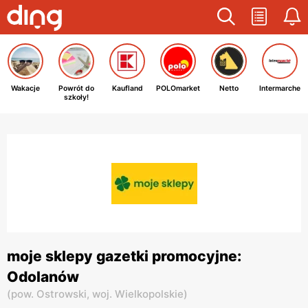
Wakacje
Powrót do
Kaufland
POLOmarket
Netto
Intermarche
szkoły!
moje sklepy gazetki promocyjne:
Odolanów
(
pow. Ostrowski,
woj. Wielkopolskie
)