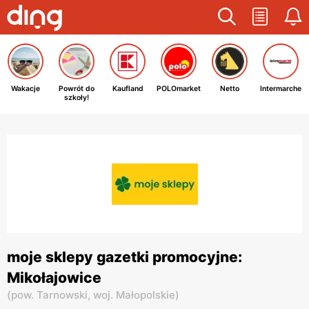
Wakacje
Powrót do
Kaufland
POLOmarket
Netto
Intermarche
szkoły!
moje sklepy gazetki promocyjne:
Mikołajowice
(
pow. Tarnowski,
woj. Małopolskie
)