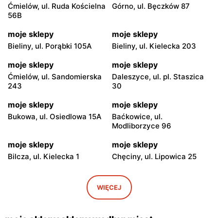
Ćmielów, ul. Ruda Kościelna
Górno, ul. Bęczków 87
56B
moje sklepy
moje sklepy
Bieliny, ul. Porąbki 105A
Bieliny, ul. Kielecka 203
moje sklepy
moje sklepy
Ćmielów, ul. Sandomierska
Daleszyce, ul. pl. Staszica
243
30
moje sklepy
moje sklepy
Bukowa, ul. Osiedlowa 15A
Baćkowice, ul.
Modliborzyce 96
moje sklepy
moje sklepy
Bilcza, ul. Kielecka 1
Chęciny, ul. Lipowica 25
moje sklepy
moje sklepy
Iwaniska, ul. Ujazdowska 5
Bogoria, ul. Rynek 30
WIĘCEJ
moje sklepy
moje sklepy
Gorzyce, ul. Szkolna 44
Grębów, ul. Wydrza 180