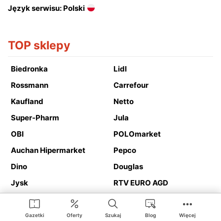
Język serwisu: Polski
TOP sklepy
Biedronka
Lidl
Rossmann
Carrefour
Kaufland
Netto
Super-Pharm
Jula
OBI
POLOmarket
Auchan Hipermarket
Pepco
Dino
Douglas
Jysk
RTV EURO AGD
Action
Media Expert
Deichmann
Media Markt
Gazetki
Oferty
Szukaj
Blog
Więcej