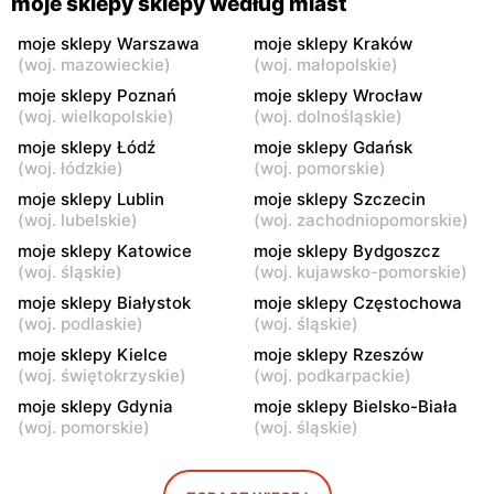
moje sklepy sklepy według miast
moje sklepy
moje sklepy
moje sklepy Warszawa
moje sklepy Kraków
(
woj. mazowieckie
)
(
woj. małopolskie
)
Jadachy, ul. Jadachy 111
Jeżowe, ul. Zalesie 77
moje sklepy Poznań
moje sklepy Wrocław
moje sklepy
moje sklepy
(
woj. wielkopolskie
)
(
woj. dolnośląskie
)
Kazimierza Wielka, ul.
Kamień, ul. Błonie 23
moje sklepy Łódź
moje sklepy Gdańsk
Kolejowa 15
(
woj. łódzkie
)
(
woj. pomorskie
)
moje sklepy Lublin
moje sklepy Szczecin
moje sklepy
moje sklepy
(
woj. lubelskie
)
(
woj. zachodniopomorskie
)
Górki, ul. Górki 71
Gumniska, ul. Gumniska
157C
moje sklepy Katowice
moje sklepy Bydgoszcz
(
woj. śląskie
)
(
woj. kujawsko-pomorskie
)
moje sklepy
moje sklepy
moje sklepy Białystok
moje sklepy Częstochowa
Iwierzyce, ul. Iwierzyce
Tczew, ul. Franciszka Żwirki
(
woj. podlaskie
)
(
woj. śląskie
)
152A
61
moje sklepy Kielce
moje sklepy Rzeszów
(
woj. świętokrzyskie
)
(
woj. podkarpackie
)
moje sklepy
moje sklepy
moje sklepy Gdynia
moje sklepy Bielsko-Biała
Hyżne, ul. Hyżne 100
Jarosław, ul. Pełkińska 147
(
woj. pomorskie
)
(
woj. śląskie
)
moje sklepy
moje sklepy
Niebylec, ul. Niebylec 139
Opole, ul. Grudzicka 45