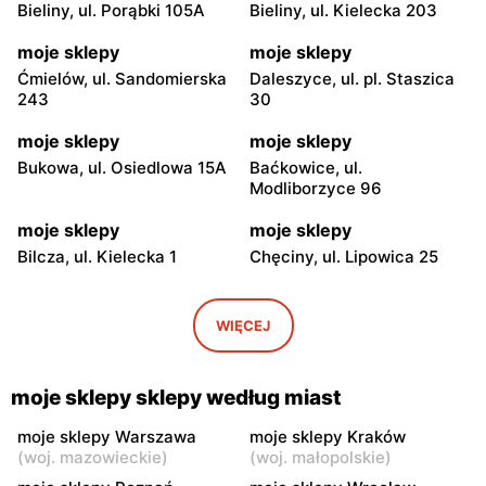
Bieliny, ul. Porąbki 105A
Bieliny, ul. Kielecka 203
moje sklepy
moje sklepy
Ćmielów, ul. Sandomierska
Daleszyce, ul. pl. Staszica
243
30
moje sklepy
moje sklepy
Bukowa, ul. Osiedlowa 15A
Baćkowice, ul.
Modliborzyce 96
moje sklepy
moje sklepy
Bilcza, ul. Kielecka 1
Chęciny, ul. Lipowica 25
moje sklepy
moje sklepy
Iwaniska, ul. Ujazdowska 5
Bogoria, ul. Rynek 30
WIĘCEJ
moje sklepy
moje sklepy
Gorzyce, ul. Szkolna 44
Grębów, ul. Wydrza 180
moje sklepy sklepy według miast
moje sklepy
moje sklepy
moje sklepy Warszawa
moje sklepy Kraków
(
woj. mazowieckie
)
(
woj. małopolskie
)
Jadachy, ul. Jadachy 111
Jeżowe, ul. Zalesie 77