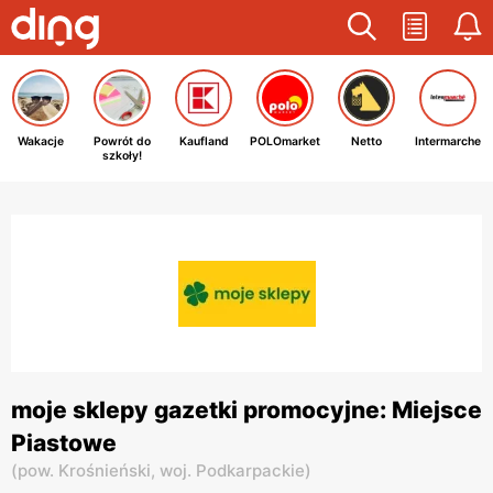
Wakacje
Powrót do
Kaufland
POLOmarket
Netto
Intermarche
szkoły!
moje sklepy gazetki promocyjne: Miejsce
Piastowe
(
pow. Krośnieński,
woj. Podkarpackie
)