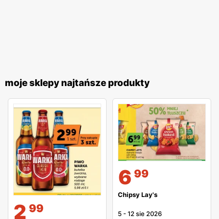
moje sklepy najtańsze produkty
6
99
Chipsy Lay's
2
99
5
-
12 sie 2026