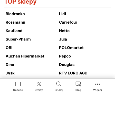
TOP sklepy
Biedronka
Lidl
Rossmann
Carrefour
Kaufland
Netto
Super-Pharm
Jula
OBI
POLOmarket
Auchan Hipermarket
Pepco
Dino
Douglas
Jysk
RTV EURO AGD
Action
Media Expert
Deichmann
Media Markt
Gazetki
Oferty
Szukaj
Blog
Więcej
Ding.pl to serwis internetowy prezentujący
gazetki promocyjne
oraz
katalogi
sklepów i dużych sieci handlowych. Dzięki
geolokalizacji otrzymasz przede wszystkim oferty sklepów, z