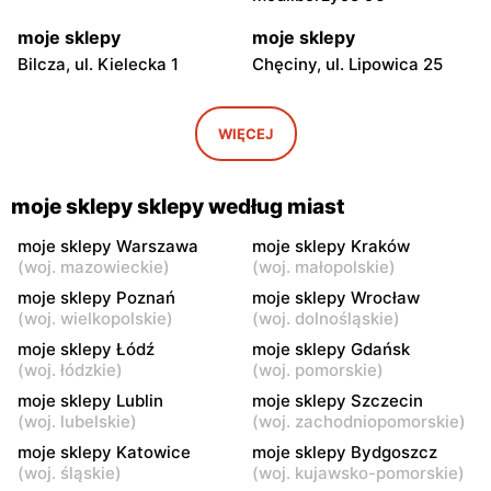
moje sklepy
moje sklepy
Bilcza, ul. Kielecka 1
Chęciny, ul. Lipowica 25
moje sklepy
moje sklepy
Iwaniska, ul. Ujazdowska 5
Bogoria, ul. Rynek 30
WIĘCEJ
moje sklepy
moje sklepy
Gorzyce, ul. Szkolna 44
Grębów, ul. Wydrza 180
moje sklepy sklepy według miast
moje sklepy
moje sklepy
moje sklepy Warszawa
moje sklepy Kraków
(
woj. mazowieckie
)
(
woj. małopolskie
)
Jadachy, ul. Jadachy 111
Jeżowe, ul. Zalesie 77
moje sklepy Poznań
moje sklepy Wrocław
moje sklepy
moje sklepy
(
woj. wielkopolskie
)
(
woj. dolnośląskie
)
Kazimierza Wielka, ul.
Kamień, ul. Błonie 23
moje sklepy Łódź
moje sklepy Gdańsk
Kolejowa 15
(
woj. łódzkie
)
(
woj. pomorskie
)
moje sklepy Lublin
moje sklepy Szczecin
moje sklepy
moje sklepy
(
woj. lubelskie
)
(
woj. zachodniopomorskie
)
Górki, ul. Górki 71
Gumniska, ul. Gumniska
157C
moje sklepy Katowice
moje sklepy Bydgoszcz
(
woj. śląskie
)
(
woj. kujawsko-pomorskie
)