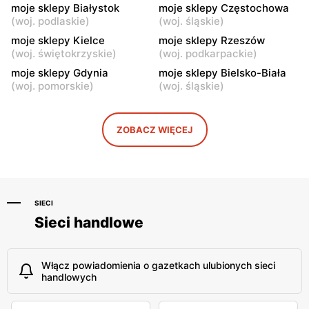
moje sklepy
moje sklepy
moje sklepy Białystok
moje sklepy Częstochowa
Iwierzyce, ul. Iwierzyce
Tczew, ul. Franciszka Żwirki
(
woj. podlaskie
)
(
woj. śląskie
)
152A
61
moje sklepy Kielce
moje sklepy Rzeszów
(
woj. świętokrzyskie
)
(
woj. podkarpackie
)
moje sklepy
moje sklepy
moje sklepy Gdynia
moje sklepy Bielsko-Biała
Hyżne, ul. Hyżne 100
Jarosław, ul. Pełkińska 147
(
woj. pomorskie
)
(
woj. śląskie
)
moje sklepy
moje sklepy
Niebylec, ul. Niebylec 139
Opole, ul. Grudzicka 45
ZOBACZ WIĘCEJ
SIECI
Sieci handlowe
Włącz powiadomienia o gazetkach ulubionych sieci
handlowych