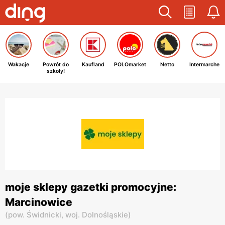
Wakacje
Powrót do
Kaufland
POLOmarket
Netto
Intermarche
szkoły!
moje sklepy gazetki promocyjne:
Marcinowice
(
pow. Świdnicki,
woj. Dolnośląskie
)